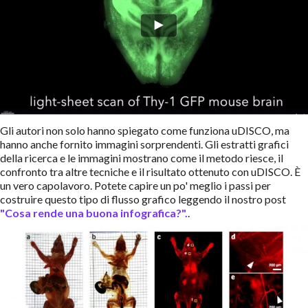
Gli autori non solo hanno spiegato come funziona uDISCO, ma
hanno anche fornito immagini sorprendenti. Gli estratti grafici
della ricerca e le immagini mostrano come il metodo riesce, il
confronto tra altre tecniche e il risultato ottenuto con uDISCO. È
un vero capolavoro. Potete capire un po' meglio i passi per
costruire questo tipo di flusso grafico leggendo il nostro post
"Cosa rende una buona infografica?".
.