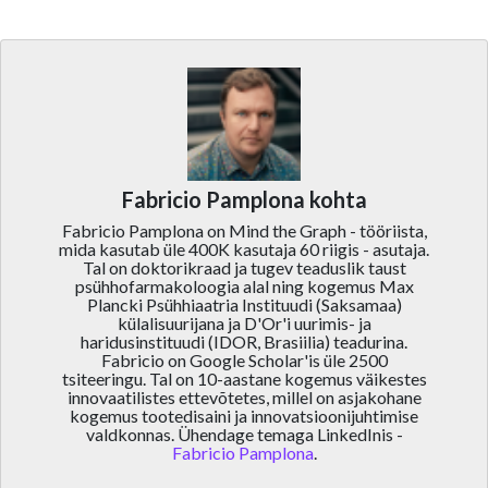
Fabricio Pamplona kohta
Fabricio Pamplona on Mind the Graph - tööriista,
mida kasutab üle 400K kasutaja 60 riigis - asutaja.
Tal on doktorikraad ja tugev teaduslik taust
psühhofarmakoloogia alal ning kogemus Max
Plancki Psühhiaatria Instituudi (Saksamaa)
külalisuurijana ja D'Or'i uurimis- ja
haridusinstituudi (IDOR, Brasiilia) teadurina.
Fabricio on Google Scholar'is üle 2500
tsiteeringu. Tal on 10-aastane kogemus väikestes
innovaatilistes ettevõtetes, millel on asjakohane
kogemus tootedisaini ja innovatsioonijuhtimise
valdkonnas. Ühendage temaga LinkedInis -
Fabricio Pamplona
.