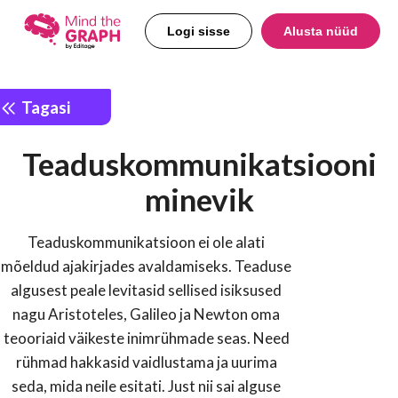
Logi sisse
Alusta nüüd
Tagasi
Teaduskommunikatsiooni
minevik
Teaduskommunikatsioon ei ole alati
mõeldud ajakirjades avaldamiseks. Teaduse
algusest peale levitasid sellised isiksused
nagu Aristoteles, Galileo ja Newton oma
teooriaid väikeste inimrühmade seas. Need
rühmad hakkasid vaidlustama ja uurima
seda, mida neile esitati. Just nii sai alguse