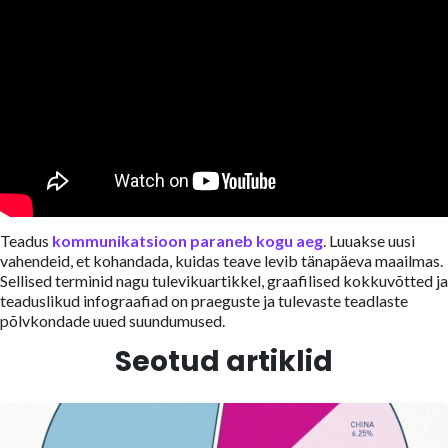
Teadus
kommunikatsioon paraneb kogu aeg
. Luuakse uusi
vahendeid, et kohandada, kuidas teave levib tänapäeva maailmas.
Sellised terminid nagu tulevikuartikkel, graafilised kokkuvõtted ja
teaduslikud infograafiad on praeguste ja tulevaste teadlaste
põlvkondade uued suundumused.
Seotud artiklid