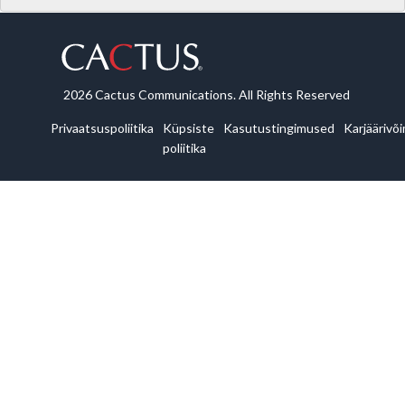
2026 Cactus Communications. All Rights Reserved
Privaatsuspoliitika
Küpsiste
Kasutustingimused
Karjäärivõ
poliitika