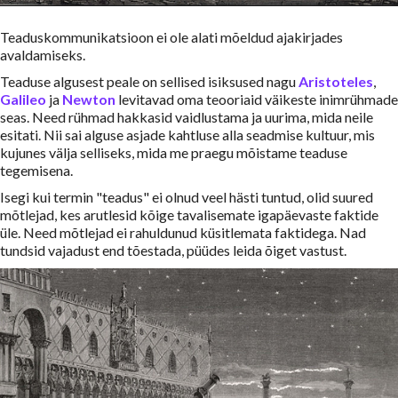
Teaduskommunikatsioon ei ole alati mõeldud ajakirjades
avaldamiseks.
Teaduse algusest peale on sellised isiksused nagu
Aristoteles
,
Galileo
ja
Newton
levitavad oma teooriaid väikeste inimrühmade
seas. Need rühmad hakkasid vaidlustama ja uurima, mida neile
esitati. Nii sai alguse asjade kahtluse alla seadmise kultuur, mis
kujunes välja selliseks, mida me praegu mõistame teaduse
tegemisena.
Isegi kui termin "teadus" ei olnud veel hästi tuntud, olid suured
mõtlejad, kes arutlesid kõige tavalisemate igapäevaste faktide
üle. Need mõtlejad ei rahuldunud küsitlemata faktidega. Nad
tundsid vajadust end tõestada, püüdes leida õiget vastust.