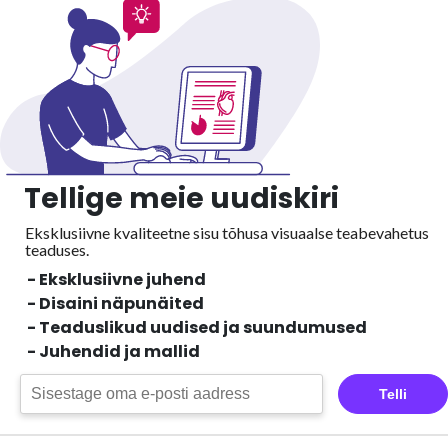
Tellige meie uudiskiri
Eksklusiivne kvaliteetne sisu tõhusa visuaalse
teabevahetus
teaduses.
- Eksklusiivne juhend
- Disaini näpunäited
- Teaduslikud uudised ja suundumused
- Juhendid ja mallid
Telli