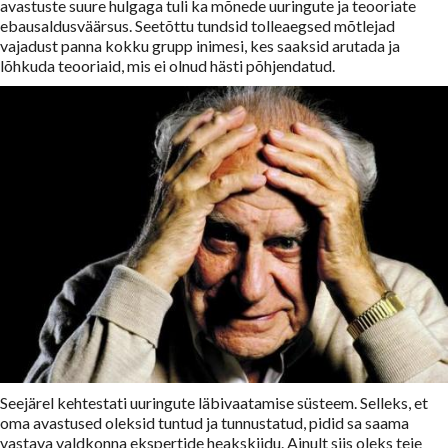
avastuste suure hulgaga tuli ka mõnede uuringute ja teooriate
ebausaldusväärsus. Seetõttu tundsid tolleaegsed mõtlejad
vajadust panna kokku grupp inimesi, kes saaksid arutada ja
lõhkuda teooriaid, mis ei olnud hästi põhjendatud.
Seejärel kehtestati uuringute läbivaatamise süsteem. Selleks, et
oma avastused oleksid tuntud ja tunnustatud, pidid sa saama
vastava valdkonna ekspertide heakskiidu. Ainult siis oleks teie