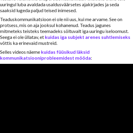
uuringul luba avaldada usaldusväärsetes ajakirjades ja seda
saaksid lugeda paljud teised inimesed.
Teaduskommunikatsioon ei ole nii uus, kui me arvame. See on
protsess, mis on aja jooksul kohanenud. Teadus jagunes
mitmeteks teisteks teemadeks sõltuvalt iga uuringu iseloomust.
Seega ei ole üllatav, et
kuidas iga subjekt arenes suhtlemiseks
võttis ka erinevaid mustreid.
Selles videos näeme
kuidas füüsikud läksid
kommunikatsiooniprobleemidest mööda
: