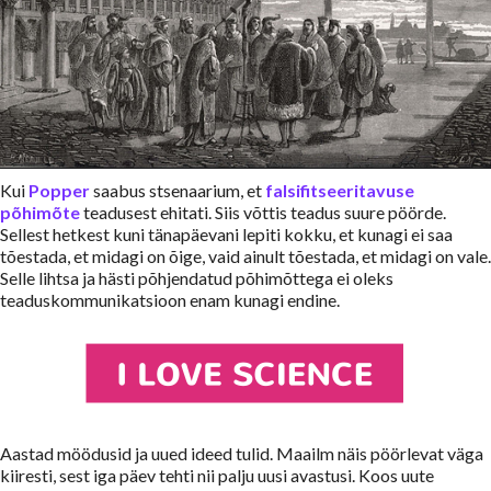
Kui
Popper
saabus stsenaarium, et
falsifitseeritavuse
põhimõte
teadusest ehitati. Siis võttis teadus suure pöörde.
Sellest hetkest kuni tänapäevani lepiti kokku, et kunagi ei saa
tõestada, et midagi on õige, vaid ainult tõestada, et midagi on vale.
Selle lihtsa ja hästi põhjendatud põhimõttega ei oleks
teaduskommunikatsioon enam kunagi endine.
Aastad möödusid ja uued ideed tulid. Maailm näis pöörlevat väga
kiiresti, sest iga päev tehti nii palju uusi avastusi. Koos uute