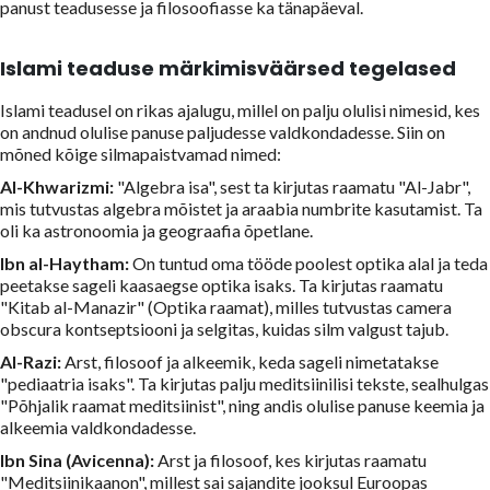
panust teadusesse ja filosoofiasse ka tänapäeval.
Islami teaduse märkimisväärsed tegelased
Islami teadusel on rikas ajalugu, millel on palju olulisi nimesid, kes
on andnud olulise panuse paljudesse valdkondadesse. Siin on
mõned kõige silmapaistvamad nimed:
Al-Khwarizmi:
"Algebra isa", sest ta kirjutas raamatu "Al-Jabr",
mis tutvustas algebra mõistet ja araabia numbrite kasutamist. Ta
oli ka astronoomia ja geograafia õpetlane.
Ibn al-Haytham:
On tuntud oma tööde poolest optika alal ja teda
peetakse sageli kaasaegse optika isaks. Ta kirjutas raamatu
"Kitab al-Manazir" (Optika raamat), milles tutvustas camera
obscura kontseptsiooni ja selgitas, kuidas silm valgust tajub.
Al-Razi:
Arst, filosoof ja alkeemik, keda sageli nimetatakse
"pediaatria isaks". Ta kirjutas palju meditsiinilisi tekste, sealhulgas
"Põhjalik raamat meditsiinist", ning andis olulise panuse keemia ja
alkeemia valdkondadesse.
Ibn Sina (Avicenna):
Arst ja filosoof, kes kirjutas raamatu
"Meditsiinikaanon", millest sai sajandite jooksul Euroopas