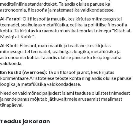
meditsiiniline standardtekst. Ta andis olulise panuse ka
astronoomia, filosoofia ja matemaatika valdkondadesse.
Al-Farabi
: Oli filosoof ja muusik, kes kirjutas mitmesugustel
teemadel, sealhulgas metafüüsika, eetika ja poliitilise filosoofia
kohta. Ta kirjutas ka raamatu muusikateooriast nimega "Kitab al-
Musiqi al-Kabir".
Al-Kindi
: Filosoof, matemaatik ja teadlane, kes kirjutas
mitmesugustel teemadel, sealhulgas loogika, metafüüsika ja
astronoomia kohta. Ta andis olulise panuse ka krüptograafia
valdkonda.
Ibn Rushd (Averroes):
Ta oli filosoof ja arst, kes kirjutas
kommentaare Aristotelese teoste kohta ning andis olulise panuse
loogika ja metafüüsika valdkondadesse.
Need on vaid mõned paljudest islami teaduse olulistest nimedest
ja nende panus mõjutab jätkuvalt meie arusaamist maailmast
tänapäeval.
Teadus ja Koraan