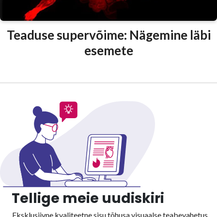
Teaduse supervõime: Nägemine läbi
esemete
Tellige meie uudiskiri
Eksklusiivne kvaliteetne sisu tõhusa visuaalse
teabevahetus