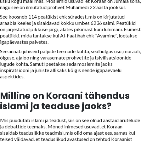
usku kogu maailmas. Moslemid usuvad, et Koraan on Jumala sõna,
nagu see on ilmutatud prohvet Muhamedi 23 aasta jooksul.
See koosneb 114 peatükist ehk süradest, mis on kirjutatud
araabia keeles ja sisaldavad kokku umbes 6236 salmi. Peatükid
on järjestatud pikkuse järgi, alates pikimast kuni lühimani. Esimest
peatükki, mida tuntakse kui Al-Faatihah ehk "Avamine", loetakse
igapäevastes palvetes.
See annab juhiseid paljude teemade kohta, sealhulgas usu, moraali,
õiguse, ajaloo ning varasemate prohvetite ja tsivilisatsioonide
lugude kohta. Samuti peetakse seda moslemite jaoks
inspiratsiooni ja juhiste allikaks kõigis nende igapäevaelu
aspektides.
Milline on Koraani tähendus
islami ja teaduse jaoks?
Mis puudutab islami ja teadust, siis on see olnud aastaid arutelude
ja debattide teemaks. Mõned inimesed usuvad, et Koraan
sisaldab teaduslikke teadmisi, mis olid oma ajast ees, samas kui
teised väidavad, et teaduslikud avastused on tehtud Koraanist