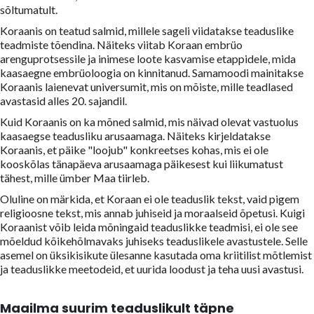
sõltumatult.
Koraanis on teatud salmid, millele sageli viidatakse teaduslike
teadmiste tõendina. Näiteks viitab Koraan embrüo
arenguprotsessile ja inimese loote kasvamise etappidele, mida
kaasaegne embrüoloogia on kinnitanud. Samamoodi mainitakse
Koraanis laienevat universumit, mis on mõiste, mille teadlased
avastasid alles 20. sajandil.
Kuid Koraanis on ka mõned salmid, mis näivad olevat vastuolus
kaasaegse teadusliku arusaamaga. Näiteks kirjeldatakse
Koraanis, et päike "loojub" konkreetses kohas, mis ei ole
kooskõlas tänapäeva arusaamaga päikesest kui liikumatust
tähest, mille ümber Maa tiirleb.
Oluline on märkida, et Koraan ei ole teaduslik tekst, vaid pigem
religioosne tekst, mis annab juhiseid ja moraalseid õpetusi. Kuigi
Koraanist võib leida mõningaid teaduslikke teadmisi, ei ole see
mõeldud kõikehõlmavaks juhiseks teaduslikele avastustele. Selle
asemel on üksikisikute ülesanne kasutada oma kriitilist mõtlemist
ja teaduslikke meetodeid, et uurida loodust ja teha uusi avastusi.
Maailma suurim teaduslikult täpne