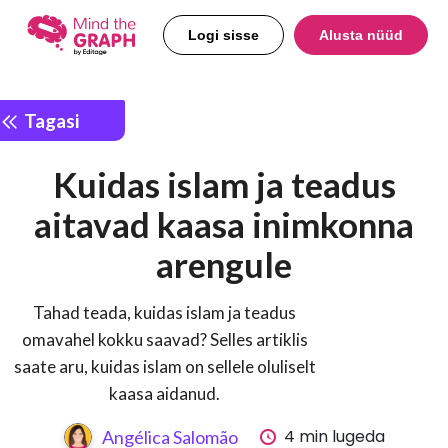
Logi sisse
Alusta nüüd
Tagasi
Kuidas islam ja teadus
aitavad kaasa inimkonna
arengule
Tahad teada, kuidas islam ja teadus
omavahel kokku saavad? Selles artiklis
saate aru, kuidas islam on sellele oluliselt
kaasa aidanud.
4 min lugeda
Angélica Salomão