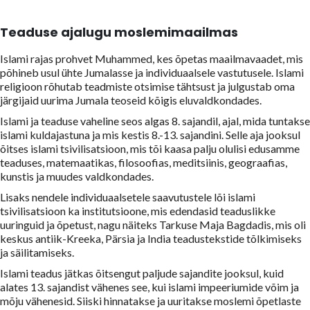
Teaduse ajalugu moslemimaailmas
Islami rajas prohvet Muhammed, kes õpetas maailmavaadet, mis
põhineb usul ühte Jumalasse ja individuaalsele vastutusele. Islami
religioon rõhutab teadmiste otsimise tähtsust ja julgustab oma
järgijaid uurima Jumala teoseid kõigis eluvaldkondades.
Islami ja teaduse vaheline seos algas 8. sajandil, ajal, mida tuntakse
islami kuldajastuna ja mis kestis 8.-13. sajandini. Selle aja jooksul
õitses islami tsivilisatsioon, mis tõi kaasa palju olulisi edusamme
teaduses, matemaatikas, filosoofias, meditsiinis, geograafias,
kunstis ja muudes valdkondades.
Lisaks nendele individuaalsetele saavutustele lõi islami
tsivilisatsioon ka institutsioone, mis edendasid teaduslikke
uuringuid ja õpetust, nagu näiteks Tarkuse Maja Bagdadis, mis oli
keskus antiik-Kreeka, Pärsia ja India teadustekstide tõlkimiseks
ja säilitamiseks.
Islami teadus jätkas õitsengut paljude sajandite jooksul, kuid
alates 13. sajandist vähenes see, kui islami impeeriumide võim ja
mõju vähenesid. Siiski hinnatakse ja uuritakse moslemi õpetlaste