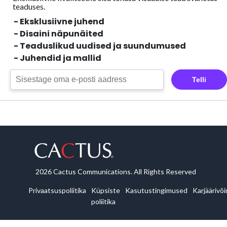
teaduses.
- Eksklusiivne juhend
- Disaini näpunäited
- Teaduslikud uudised ja suundumused
- Juhendid ja mallid
Telli
2026 Cactus Communications. All Rights Reserved
Privaatsuspoliitika
Küpsiste
Kasutustingimused
Karjäärivõ
poliitika