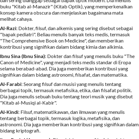
dan sering dianggap sebagai bapak optik modern. Dia menulis
buku "Kitab al-Manazir" (Kitab Optik), yang memperkenalkan
konsep kamera obscura dan menjelaskan bagaimana mata
melihat cahaya.
Al-Razi:
Dokter, filsuf, dan alkemis yang sering disebut sebagai
"bapak pediatri". Beliau menulis banyak teks medis, termasuk
"The Comprehensive Book on Medicine", dan memberikan
kontribusi yang signifikan dalam bidang kimia dan alkimia.
Ibnu Sina (Ibnu Sina):
Dokter dan filsuf yang menulis buku "The
Canon of Medicine", yang menjadi teks medis standar di Eropa
selama berabad-abad. Dia juga memberikan kontribusi yang
signifikan dalam bidang astronomi, filsafat, dan matematika.
Al-Farabi
: Seorang filsuf dan musisi yang menulis tentang
berbagai topik, termasuk metafisika, etika, dan filsafat politik.
Dia juga menulis sebuah buku tentang teori musik yang disebut
"Kitab al-Musiqi al-Kabir".
Al-Kindi
: Filsuf, matematikawan, dan ilmuwan yang menulis
tentang berbagai topik, termasuk logika, metafisika, dan
astronomi. Dia juga memberikan kontribusi yang signifikan dalam
bidang kriptografi.