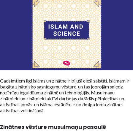
Gadsimtiem ilgi islāms un zinātne ir bijuši cieši saistīti. Islāmam ir
bagāta zinātnisko sasniegumu vēsture, un tas joprojām sniedz
nozīmīgu ieguldījumu zinātnē un tehnoloģijās. Musulmaņu
zinātnieki un zinātnieki aktīvi darbojas dažādās pētniecības un
attīstības jomās, un islāma iestādēm ir nozīmīga loma zinātnes
attīstības veicināšanā.
Zinātnes vēsture musulmaņu pasaulē