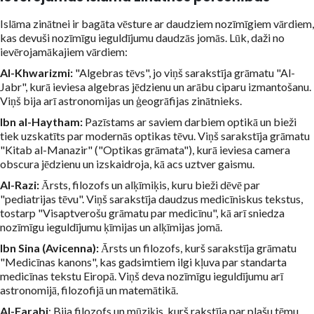
Islāma zinātnei ir bagāta vēsture ar daudziem nozīmīgiem vārdiem,
kas devuši nozīmīgu ieguldījumu daudzās jomās. Lūk, daži no
ievērojamākajiem vārdiem:
Al-Khwarizmi:
"Algebras tēvs", jo viņš sarakstīja grāmatu "Al-
Jabr", kurā ieviesa algebras jēdzienu un arābu ciparu izmantošanu.
Viņš bija arī astronomijas un ģeogrāfijas zinātnieks.
Ibn al-Haytham:
Pazīstams ar saviem darbiem optikā un bieži
tiek uzskatīts par modernās optikas tēvu. Viņš sarakstīja grāmatu
"Kitab al-Manazir" ("Optikas grāmata"), kurā ieviesa camera
obscura jēdzienu un izskaidroja, kā acs uztver gaismu.
Al-Razi:
Ārsts, filozofs un alķīmiķis, kuru bieži dēvē par
"pediatrijas tēvu". Viņš sarakstīja daudzus medicīniskus tekstus,
tostarp "Visaptverošu grāmatu par medicīnu", kā arī sniedza
nozīmīgu ieguldījumu ķīmijas un alķīmijas jomā.
Ibn Sina (Avicenna):
Ārsts un filozofs, kurš sarakstīja grāmatu
"Medicīnas kanons", kas gadsimtiem ilgi kļuva par standarta
medicīnas tekstu Eiropā. Viņš deva nozīmīgu ieguldījumu arī
astronomijā, filozofijā un matemātikā.
Al-Farabi
: Bija filozofs un mūziķis, kurš rakstīja par plašu tēmu