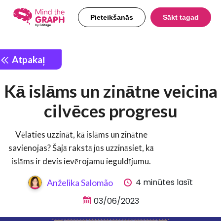
Pieteikšanās
Sākt tagad
Atpakaļ
Kā islāms un zinātne veicina
cilvēces progresu
Vēlaties uzzināt, kā islāms un zinātne
savienojas? Šajā rakstā jūs uzzināsiet, kā
islāms ir devis ievērojamu ieguldījumu.
4 minūtes lasīt
Anželika Salomão
03/06/2023