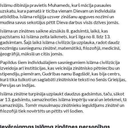
Islāmu dibināja pravietis Muhameds, kurš mācīja pasaules
uzskatu, kura pamatā ir ticība vienam Dievam un individuāla
atbildība. Islāma reliģija uzsver zināšanu apguves nozīmi un
mudina savus sekotājus pētīt Dieva darbus visās dzīves jomās.
Islāma un zinātnes saikne aizsākās 8. gadsimtā, laikā, kas
pazīstams kā Islāma zelta laikmets, kurš ilga no 8. līdz 13.
gadsimtam. Šajā laikā islāma civilizācija uzplauka, radot daudz
nozīmīgu sasniegumu zinātnē, matemātikā, filozofijā, medicīnā,
ģeogrāfijā, mākslā un citās jomās.
Papildus šiem individuālajiem sasniegumiem islāma civilizācija
izveidoja arī institūcijas, kas veicināja zinātnisko pētniecību un
stipendiju, piemēram, Gudrības namu Bagdādē, kas bija centrs,
kurā tika tulkoti un saglabāti zinātniskie teksti no Senās Grieķijas,
Persijas un Indijas.
Islāma zinātne turpināja uzplaukt daudzus gadsimtus, taču, sākot
ar 13. gadsimtu, samazinoties islāma impēriju varai un ietekmei, tā
samazinājās. Tomēr musulmaņu zinātnieku ieguldījums zinātnē un
filozofijā tiek novērtēts un pētīts vēl šodien.
Ievērojamas Islāma zinātnes personības