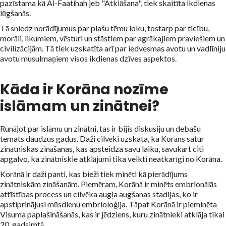
pazīstama kā Al-Faatihah jeb "Atklāšana", tiek skaitīta ikdienas
lūgšanās.
Tā sniedz norādījumus par plašu tēmu loku, tostarp par ticību,
morāli, likumiem, vēsturi un stāstiem par agrākajiem praviešiem un
civilizācijām. Tā tiek uzskatīta arī par iedvesmas avotu un vadlīniju
avotu musulmaņiem visos ikdienas dzīves aspektos.
Kāda ir Korāna nozīme
islāmam un zinātnei?
Runājot par islāmu un zinātni, tas ir bijis diskusiju un debašu
temats daudzus gadus. Daži cilvēki uzskata, ka Korāns satur
zinātniskas zināšanas, kas apsteidza savu laiku, savukārt citi
apgalvo, ka zinātniskie atklājumi tika veikti neatkarīgi no Korāna.
Korānā ir daži panti, kas bieži tiek minēti kā pierādījums
zinātniskām zināšanām. Piemēram, Korānā ir minēts embrionālās
attīstības process un cilvēka augļa augšanas stadijas, ko ir
apstiprinājusi mūsdienu embrioloģija. Tāpat Korānā ir pieminēta
Visuma paplašināšanās, kas ir jēdziens, kuru zinātnieki atklāja tikai
20. gadsimtā.