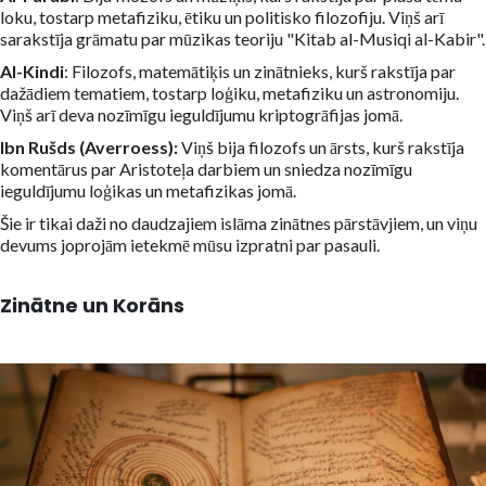
loku, tostarp metafiziku, ētiku un politisko filozofiju. Viņš arī
sarakstīja grāmatu par mūzikas teoriju "Kitab al-Musiqi al-Kabir".
Al-Kindi
: Filozofs, matemātiķis un zinātnieks, kurš rakstīja par
dažādiem tematiem, tostarp loģiku, metafiziku un astronomiju.
Viņš arī deva nozīmīgu ieguldījumu kriptogrāfijas jomā.
Ibn Rušds (Averroess):
Viņš bija filozofs un ārsts, kurš rakstīja
komentārus par Aristoteļa darbiem un sniedza nozīmīgu
ieguldījumu loģikas un metafizikas jomā.
Šie ir tikai daži no daudzajiem islāma zinātnes pārstāvjiem, un viņu
devums joprojām ietekmē mūsu izpratni par pasauli.
Zinātne un Korāns