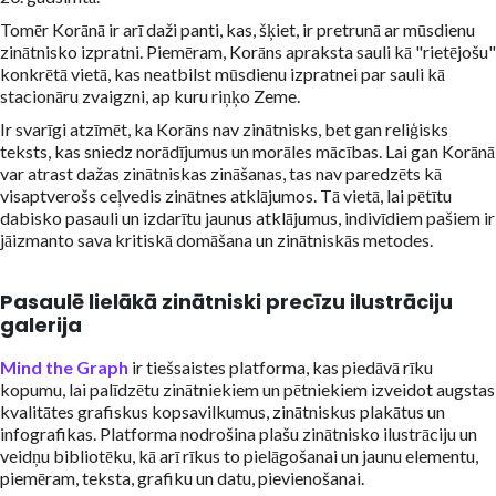
Tomēr Korānā ir arī daži panti, kas, šķiet, ir pretrunā ar mūsdienu
zinātnisko izpratni. Piemēram, Korāns apraksta sauli kā "rietējošu"
konkrētā vietā, kas neatbilst mūsdienu izpratnei par sauli kā
stacionāru zvaigzni, ap kuru riņķo Zeme.
Ir svarīgi atzīmēt, ka Korāns nav zinātnisks, bet gan reliģisks
teksts, kas sniedz norādījumus un morāles mācības. Lai gan Korānā
var atrast dažas zinātniskas zināšanas, tas nav paredzēts kā
visaptverošs ceļvedis zinātnes atklājumos. Tā vietā, lai pētītu
dabisko pasauli un izdarītu jaunus atklājumus, indivīdiem pašiem ir
jāizmanto sava kritiskā domāšana un zinātniskās metodes.
Pasaulē lielākā zinātniski precīzu ilustrāciju
galerija
Mind the Graph
ir tiešsaistes platforma, kas piedāvā rīku
kopumu, lai palīdzētu zinātniekiem un pētniekiem izveidot augstas
kvalitātes grafiskus kopsavilkumus, zinātniskus plakātus un
infografikas. Platforma nodrošina plašu zinātnisko ilustrāciju un
veidņu bibliotēku, kā arī rīkus to pielāgošanai un jaunu elementu,
piemēram, teksta, grafiku un datu, pievienošanai.