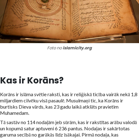
Foto no
islamicity.org
Kas ir Korāns?
Korāns ir islāma svētie raksti, kas ir reliģiskā ticība vairāk nekā 1,8
miljardiem cilvēku visā pasaulē. Musulmaņi tic, ka Korāns ir
burtisks Dieva vārds, kas 23 gadu laikā atklāts pravietim
Muhamedam.
Tā sastāv no 114 nodaļām jeb sūrām, kas ir rakstītas arābu valodā
un kopumā satur aptuveni 6 236 pantus. Nodaļas ir sakārtotas
garuma secībā no garākās līdz īsākajai. Pirmā nodaļa, kas