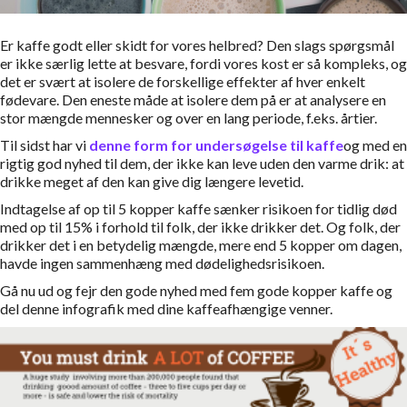
Er kaffe godt eller skidt for vores helbred? Den slags spørgsmål
er ikke særlig lette at besvare, fordi vores kost er så kompleks, og
det er svært at isolere de forskellige effekter af hver enkelt
fødevare. Den eneste måde at isolere dem på er at analysere en
stor mængde mennesker og over en lang periode, f.eks. årtier.
Til sidst har vi
denne form for undersøgelse til kaffe
og med en
rigtig god nyhed til dem, der ikke kan leve uden den varme drik: at
drikke meget af den kan give dig længere levetid.
Indtagelse af op til 5 kopper kaffe sænker risikoen for tidlig død
med op til 15% i forhold til folk, der ikke drikker det. Og folk, der
drikker det i en betydelig mængde, mere end 5 kopper om dagen,
havde ingen sammenhæng med dødelighedsrisikoen.
Gå nu ud og fejr den gode nyhed med fem gode kopper kaffe og
del denne infografik med dine kaffeafhængige venner.