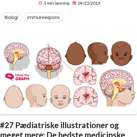
3 min læsning
09/23/2019
Biologi
immunrespons
#27 Pædiatriske illustrationer og
meget mere: De bedste medicinske