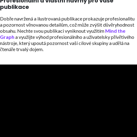
Profesionální a vlastní návrhy pro vaše
publikace
Dobře navržená a ilustrovaná publikace prokazuje profesionalitu
a pozornost věnovanou detailům, což může zvýšit důvěryhodnost
obsahu. Nechte svou publikaci vyniknout využitím
Mind the
Graph
a využijte výhod profesionálního a uživatelsky přívětivého
nástroje, který upoutá pozornost vaší cílové skupiny a udělá na
čtenáře trvalý dojem.