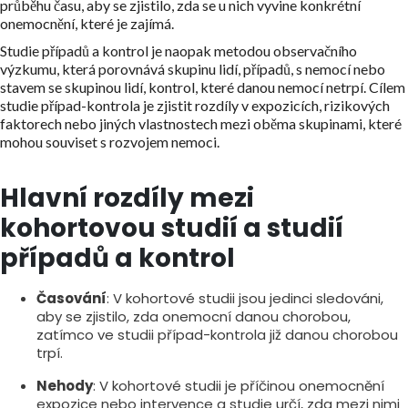
průběhu času, aby se zjistilo, zda se u nich vyvine konkrétní
onemocnění, které je zajímá.
Studie případů a kontrol je naopak metodou observačního
výzkumu, která porovnává skupinu lidí, případů, s nemocí nebo
stavem se skupinou lidí, kontrol, které danou nemocí netrpí. Cílem
studie případ-kontrola je zjistit rozdíly v expozicích, rizikových
faktorech nebo jiných vlastnostech mezi oběma skupinami, které
mohou souviset s rozvojem nemoci.
Hlavní rozdíly mezi
kohortovou studií a studií
případů a kontrol
Časování
: V kohortové studii jsou jedinci sledováni,
aby se zjistilo, zda onemocní danou chorobou,
zatímco ve studii případ-kontrola již danou chorobou
trpí.
Nehody
: V kohortové studii je příčinou onemocnění
expozice nebo intervence a studie určí, zda mezi nimi