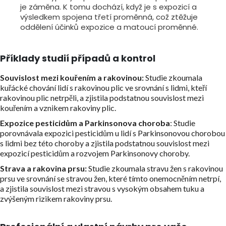
je záměna. K tomu dochází, když je s expozicí a
výsledkem spojena třetí proměnná, což ztěžuje
oddělení účinků expozice a matoucí proměnné.
Příklady studií případů a kontrol
Souvislost mezi kouřením a rakovinou:
Studie zkoumala
kuřácké chování lidí s rakovinou plic ve srovnání s lidmi, kteří
rakovinou plic netrpěli, a zjistila podstatnou souvislost mezi
kouřením a vznikem rakoviny plic.
Expozice pesticidům a Parkinsonova choroba
: Studie
porovnávala expozici pesticidům u lidí s Parkinsonovou chorobou
s lidmi bez této choroby a zjistila podstatnou souvislost mezi
expozicí pesticidům a rozvojem Parkinsonovy choroby.
Strava a rakovina prsu:
Studie zkoumala stravu žen s rakovinou
prsu ve srovnání se stravou žen, které tímto onemocněním netrpí,
a zjistila souvislost mezi stravou s vysokým obsahem tuku a
zvýšeným rizikem rakoviny prsu.