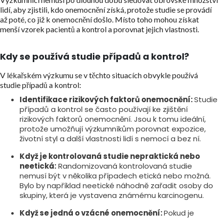
lidí, aby zjistili, kdo onemocnění získá, protože studie se provádí
až poté, co již k onemocnění došlo. Místo toho mohou získat
menší vzorek pacientů a kontrol a porovnat jejich vlastnosti.
Kdy se používá studie případů a kontrol?
V lékařském výzkumu se v těchto situacích obvykle používá
studie případů a kontrol:
Identifikace rizikových faktorů onemocnění:
Studie
případů a kontrol se často používají ke zjištění
rizikových faktorů onemocnění. Jsou k tomu ideální,
protože umožňují výzkumníkům porovnat expozice,
životní styl a další vlastnosti lidí s nemocí a bez ní.
Když je kontrolovaná studie nepraktická nebo
neetická:
Randomizovaná kontrolovaná studie
nemusí být v několika případech etická nebo možná.
Bylo by například neetické náhodně zařadit osoby do
skupiny, která je vystavena známému karcinogenu.
Když se jedná o vzácné onemocnění:
Pokud je