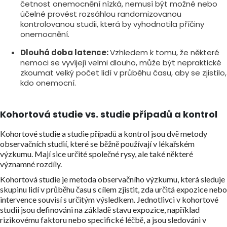
četnost onemocnění nízká, nemusí být možné nebo
účelné provést rozsáhlou randomizovanou
kontrolovanou studii, která by vyhodnotila příčiny
onemocnění.
Dlouhá doba latence:
Vzhledem k tomu, že některé
nemoci se vyvíjejí velmi dlouho, může být nepraktické
zkoumat velký počet lidí v průběhu času, aby se zjistilo,
kdo onemocní.
Kohortová studie vs. studie případů a kontrol
Kohortové studie a studie případů a kontrol jsou dvě metody
observačních studií, které se běžně používají v lékařském
výzkumu. Mají sice určité společné rysy, ale také některé
významné rozdíly.
Kohortová studie je metoda observačního výzkumu, která sleduje
skupinu lidí v průběhu času s cílem zjistit, zda určitá expozice nebo
intervence souvisí s určitým výsledkem. Jednotlivci v kohortové
studii jsou definováni na základě stavu expozice, například
rizikovému faktoru nebo specifické léčbě, a jsou sledováni v