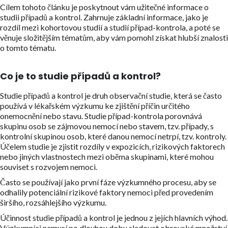
Cílem tohoto článku je poskytnout vám užitečné informace o
studii případů a kontrol. Zahrnuje základní informace, jako je
rozdíl mezi kohortovou studií a studií případ-kontrola, a poté se
věnuje složitějším tématům, aby vám pomohl získat hlubší znalosti
o tomto tématu.
Co je to studie případů a kontrol?
Studie případů a kontrol je druh observační studie, která se často
používá v lékařském výzkumu ke zjištění příčin určitého
onemocnění nebo stavu. Studie případ-kontrola porovnává
skupinu osob se zájmovou nemocí nebo stavem, tzv. případy, s
kontrolní skupinou osob, které danou nemocí netrpí, tzv. kontroly.
Účelem studie je zjistit rozdíly v expozicích, rizikových faktorech
nebo jiných vlastnostech mezi oběma skupinami, které mohou
souviset s rozvojem nemoci.
Často se používají jako první fáze výzkumného procesu, aby se
odhalily potenciální rizikové faktory nemoci před provedením
širšího, rozsáhlejšího výzkumu.
Účinnost studie případů a kontrol je jednou z jejích hlavních výhod.
Výzkumníci nemusí po dlouhou dobu sledovat obrovské množství