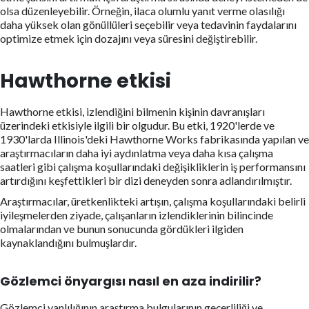
olsa düzenleyebilir. Örneğin, ilaca olumlu yanıt verme olasılığı
daha yüksek olan gönüllüleri seçebilir veya tedavinin faydalarını
optimize etmek için dozajını veya süresini değiştirebilir.
Hawthorne etkisi
Hawthorne etkisi, izlendiğini bilmenin kişinin davranışları
üzerindeki etkisiyle ilgili bir olgudur. Bu etki, 1920'lerde ve
1930'larda Illinois'deki Hawthorne Works fabrikasında yapılan ve
araştırmacıların daha iyi aydınlatma veya daha kısa çalışma
saatleri gibi çalışma koşullarındaki değişikliklerin iş performansını
artırdığını keşfettikleri bir dizi deneyden sonra adlandırılmıştır.
Araştırmacılar, üretkenlikteki artışın, çalışma koşullarındaki belirli
iyileşmelerden ziyade, çalışanların izlendiklerinin bilincinde
olmalarından ve bunun sonucunda gördükleri ilgiden
kaynaklandığını bulmuşlardır.
Gözlemci önyargısı nasıl en aza indirilir?
Gözlemci yanlılığının araştırma bulgularının geçerliliği ve