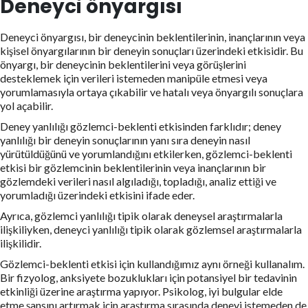
Deneyci önyargısı
Deneyci önyargısı, bir deneycinin beklentilerinin, inançlarının veya
kişisel önyargılarının bir deneyin sonuçları üzerindeki etkisidir. Bu
önyargı, bir deneycinin beklentilerini veya görüşlerini
desteklemek için verileri istemeden manipüle etmesi veya
yorumlamasıyla ortaya çıkabilir ve hatalı veya önyargılı sonuçlara
yol açabilir.
Deney yanlılığı gözlemci-beklenti etkisinden farklıdır; deney
yanlılığı bir deneyin sonuçlarının yanı sıra deneyin nasıl
yürütüldüğünü ve yorumlandığını etkilerken, gözlemci-beklenti
etkisi bir gözlemcinin beklentilerinin veya inançlarının bir
gözlemdeki verileri nasıl algıladığı, topladığı, analiz ettiği ve
yorumladığı üzerindeki etkisini ifade eder.
Ayrıca, gözlemci yanlılığı tipik olarak deneysel araştırmalarla
ilişkiliyken, deneyci yanlılığı tipik olarak gözlemsel araştırmalarla
ilişkilidir.
Gözlemci-beklenti etkisi için kullandığımız aynı örneği kullanalım.
Bir fizyolog, anksiyete bozuklukları için potansiyel bir tedavinin
etkinliği üzerine araştırma yapıyor. Psikolog, iyi bulgular elde
etme şansını artırmak için araştırma sırasında deneyi istemeden de