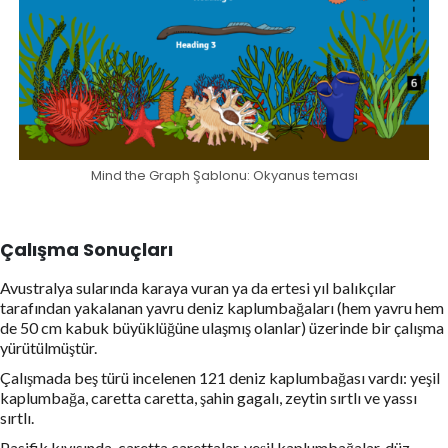
Mind the Graph Şablonu: Okyanus teması
Çalışma Sonuçları
Avustralya sularında karaya vuran ya da ertesi yıl balıkçılar
tarafından yakalanan yavru deniz kaplumbağaları (hem yavru hem
de 50 cm kabuk büyüklüğüne ulaşmış olanlar) üzerinde bir çalışma
yürütülmüştür.
Çalışmada beş türü incelenen 121 deniz kaplumbağası vardı: yeşil
kaplumbağa, caretta caretta, şahin gagalı, zeytin sırtlı ve yassı
sırtlı.
Pasifik kıyısında, caretta carettalar, yeşil kaplumbağalar, düz