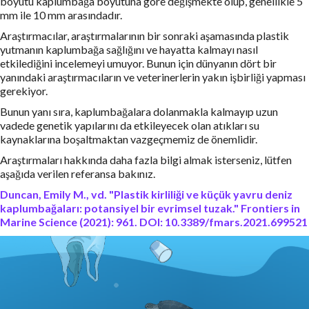
boyutu kaplumbağa boyutuna göre değişmekte olup, genellikle 5
mm ile 10 mm arasındadır.
Araştırmacılar, araştırmalarının bir sonraki aşamasında plastik
yutmanın kaplumbağa sağlığını ve hayatta kalmayı nasıl
etkilediğini incelemeyi umuyor. Bunun için dünyanın dört bir
yanındaki araştırmacıların ve veterinerlerin yakın işbirliği yapması
gerekiyor.
Bunun yanı sıra, kaplumbağalara dolanmakla kalmayıp uzun
vadede genetik yapılarını da etkileyecek olan atıkları su
kaynaklarına boşaltmaktan vazgeçmemiz de önemlidir.
Araştırmaları hakkında daha fazla bilgi almak isterseniz, lütfen
aşağıda verilen referansa bakınız.
Duncan, Emily M., vd. "Plastik kirliliği ve küçük yavru deniz
kaplumbağaları: potansiyel bir evrimsel tuzak." Frontiers in
Marine Science (2021): 961. DOI: 10.3389/fmars.2021.699521