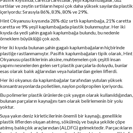
sırtlılar ve zeytin sırtlıların hepsi çok daha yüksek sayılarda plastik
içeriyordu: Sırasıyla 86%, 83%, 80% ve 29%.
Hint Okyanusu kıyısında 28% düz sırtlı kaplumbağa, 21% caretta
caretta ve 9% yeşil kaplumbağada plastik bulunmuştur. Her iki
kıyıda da yedi şahin gagalı kaplumbağa bulundu, bu nedenle
örneklem büyüklüğü çok azdı.
Her iki kıyıda bulunan şahin gagalı kaplumbağaların hiçbirinde
plastiğe rastlanmamıştır. Pasifik kaplumbağaları tipik olarak, Hint
Okyanusu plastiklerinin aksine, muhtemelen çok çeşitli insan
yapımı nesnelerden gelen sert plastik parçalarla doluydu, bunlar
esas olarak balık ağlarından veya halatlardan gelen liflerdi.
Her iki okyanus da kaplumbağalar tarafından yutulan yüksek
konsantrasyonlarda polietilen, naylon polipropilen içeriyordu.
Bu polimerler plastik ürünlerde çok yaygın olarak kullanıldığından,
bulunan parçaların kaynağını tam olarak belirlemenin bir yolu
yoktur.
Suya yakın deniz kirleticilerinin önemli bir kaynağı, genellikle
plastik liflerden oluşan atılmış, sökülmüş ve başka şekilde çöpe
atılmış balıkçılık araçlarından (ALDFG) gelmektedir. Parçacıkların