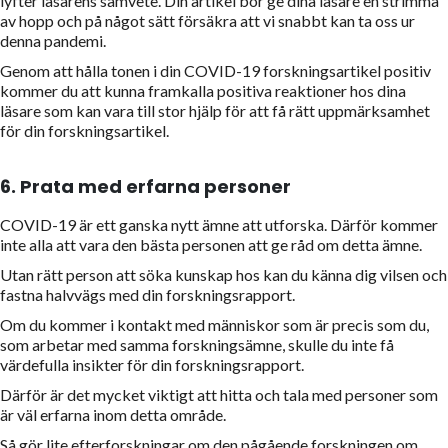
lyfter läsarens samvete. Din artikel bör ge dina läsare en strimma
av hopp och på något sätt försäkra att vi snabbt kan ta oss ur
denna pandemi.
Genom att hålla tonen i din COVID-19 forskningsartikel positiv
kommer du att kunna framkalla positiva reaktioner hos dina
läsare som kan vara till stor hjälp för att få rätt uppmärksamhet
för din forskningsartikel.
6.
Prata med erfarna personer
COVID-19 är ett ganska nytt ämne att utforska. Därför kommer
inte alla att vara den bästa personen att ge råd om detta ämne.
Utan rätt person att söka kunskap hos kan du känna dig vilsen och
fastna halvvägs med din forskningsrapport.
Om du kommer i kontakt med människor som är precis som du,
som arbetar med samma forskningsämne, skulle du inte få
värdefulla insikter för din forskningsrapport.
Därför är det mycket viktigt att hitta och tala med personer som
är väl erfarna inom detta område.
Så gör lite efterforskningar om den pågående forskningen om