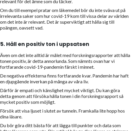
relevant för det ämne som du täcker.
Om du till exempel pratar om läkemedel bör du inte sväva ut på
irrelevanta saker som hur covid-19 kom till vissa delar av världen
om det inte är relevant. Det är superviktigt att hålla sig till
poängen, oavsett vad.
5.
Håll en positiv ton i uppsatsen
Även om det inte alltid är målet med forskningsrapporter att hålla
tonen positiv, är detta annorlunda. Som nämnts ovan har vi
fortfarande covid-19-pandemin färskt i minnet.
De negativa effekterna finns fortfarande kvar. Pandemin har haft
en djupgående inverkan på många av våra liv.
Därför är empati och känslighet mycket viktigt. Du kan göra
detta genom att försöka hålla tonen i din forskningsrapport så
mycket positiv som möjligt.
Försök att visa ljuset i slutet av tunneln. Framkalla lite hopp hos
dina läsare.
Du bör göra ditt bästa för att lägga till punkter och data som