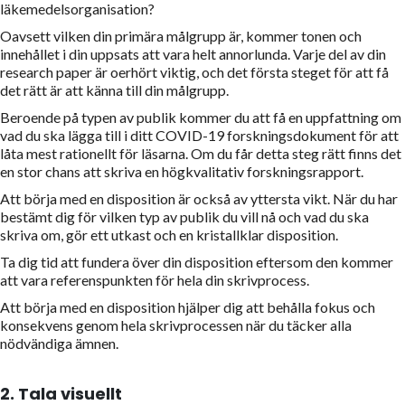
läkemedelsorganisation?
Oavsett vilken din primära målgrupp är, kommer tonen och
innehållet i din uppsats att vara helt annorlunda. Varje del av din
research paper är oerhört viktig, och det första steget för att få
det rätt är att känna till din målgrupp.
Beroende på typen av publik kommer du att få en uppfattning om
vad du ska lägga till i ditt COVID-19 forskningsdokument för att
låta mest rationellt för läsarna. Om du får detta steg rätt finns det
en stor chans att skriva en högkvalitativ forskningsrapport.
Att börja med en disposition är också av yttersta vikt. När du har
bestämt dig för vilken typ av publik du vill nå och vad du ska
skriva om, gör ett utkast och en kristallklar disposition.
Ta dig tid att fundera över din disposition eftersom den kommer
att vara referenspunkten för hela din skrivprocess.
Att börja med en disposition hjälper dig att behålla fokus och
konsekvens genom hela skrivprocessen när du täcker alla
nödvändiga ämnen.
2. Tala visuellt