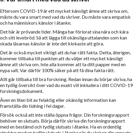
Eftersom COVID-19 är ett mycket känsligt ämne att skriva om,
måste du vara smart med vad du skriver. Du måste vara empatisk
och ha människors känslor i åtanke.
Det här är prövande tider. Många har förlorat sina nära och kära
och sitt levebröd. Så att lägga till okänsliga uttalanden som kan
skada läsarnas känslor är inte det klokaste att göra.
Det är också mycket viktigt att du har rätt fakta. Detta, återigen,
kommer tillbaka till punkten att du väljer ett mycket känsligt
ämne att skriva om. Inte alla kommer att ta ditt papper med en
nypa salt. Var därför 100% säker på att få dina fakta rätt.
Allt går tillbaka till bra forskning. Redan innan du börjar skriva, ha
en tydlig översikt över vad du exakt vill inkludera i ditt COVID-19
forskningsdokument.
Även en liten bit av felaktig eller okänslig information kan
framställa din tidning i fel dager.
Försök också att inte ställa öppna frågor. Din forskningsrapport
behöver en slutsats. Börja därför skriva din forskningsrapport
med en bestämd och tydlig slutsats i åtanke. Ha en ordentlig
struktur med en tydlig slutsats i åtanke när du skriver din uppsats.