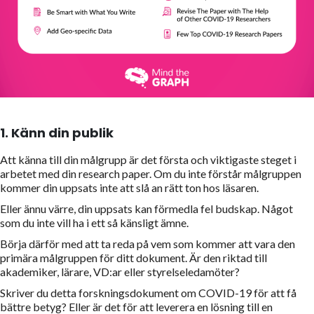
1. Känn din publik
Att känna till din målgrupp är det första och viktigaste steget i
arbetet med din research paper. Om du inte förstår målgruppen
kommer din uppsats inte att slå an rätt ton hos läsaren.
Eller ännu värre, din uppsats kan förmedla fel budskap. Något
som du inte vill ha i ett så känsligt ämne.
Börja därför med att ta reda på vem som kommer att vara den
primära målgruppen för ditt dokument. Är den riktad till
akademiker, lärare, VD:ar eller styrelseledamöter?
Skriver du detta forskningsdokument om COVID-19 för att få
bättre betyg? Eller är det för att leverera en lösning till en