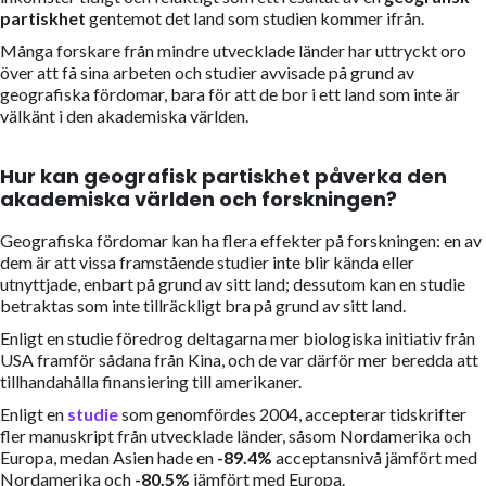
partiskhet
gentemot det land som studien kommer ifrån.
Många forskare från mindre utvecklade länder har uttryckt oro
över att få sina arbeten och studier avvisade på grund av
geografiska fördomar, bara för att de bor i ett land som inte är
välkänt i den akademiska världen.
Hur kan geografisk partiskhet påverka den
akademiska världen och forskningen?
Geografiska fördomar kan ha flera effekter på forskningen: en av
dem är att vissa framstående studier inte blir kända eller
utnyttjade, enbart på grund av sitt land; dessutom kan en studie
betraktas som inte tillräckligt bra på grund av sitt land.
Enligt en studie föredrog deltagarna mer biologiska initiativ från
USA framför sådana från Kina, och de var därför mer beredda att
tillhandahålla finansiering till amerikaner.
Enligt en
studie
som genomfördes 2004, accepterar tidskrifter
fler manuskript från utvecklade länder, såsom Nordamerika och
Europa, medan Asien hade en
-89.4%
acceptansnivå jämfört med
Nordamerika och
-80.5%
jämfört med Europa.