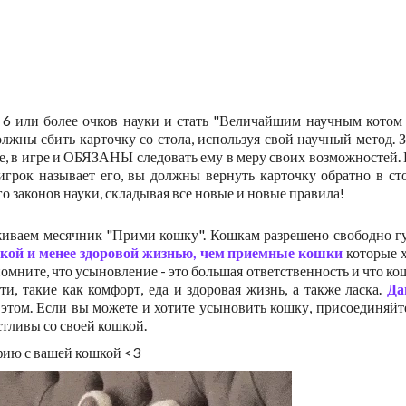
ь 6 или более очков науки и стать "Величайшим научным котом
олжны сбить карточку со стола, используя свой научный метод. 
ке, в игре и ОБЯЗАНЫ следовать ему в меру своих возможностей.
игрок называет его, вы должны вернуть карточку обратно в ст
о законов науки, складывая все новые и новые правила!
живаем месячник "Прими кошку". Кошкам разрешено свободно г
окой и менее здоровой жизнью, чем приемные кошки
которые 
омните, что усыновление - это большая ответственность и что ко
ти, такие как комфорт, еда и здоровая жизнь, а также ласка.
Да
этом. Если вы можете и хотите усыновить кошку, присоединяйт
стливы со своей кошкой.
афию с вашей кошкой <3