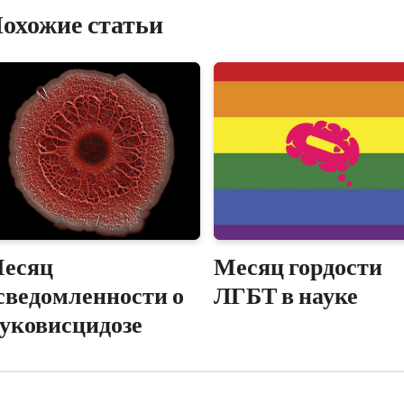
охожие статьи
есяц
Месяц гордости
сведомленности о
ЛГБТ в науке
уковисцидозе