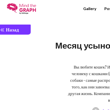
Gallery
Po
Назад
Месяц усыно
Вы любите кошек? Ию
человеку с кошками (
собаки - самые расп
того, как они завоев
другая жизнь. Компани
в