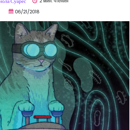
2 мин. чтения
иола Суарес
06/21/2018