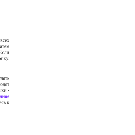
 всех
Затем
 Если
опку.
улять
ходят
шки -
нное
есь к