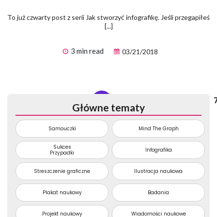
To już czwarty post z serii Jak stworzyć infografikę. Jeśli przegapiłeś
[...]
3 min read
03/21/2018
...
65
66
67
68
69
...
Główne tematy
Samouczki
Mind The Graph
Sukces
Infografika
Przypadki
Streszczenie graficzne
Ilustracja naukowa
Plakat naukowy
Badania
Projekt naukowy
Wiadomości naukowe