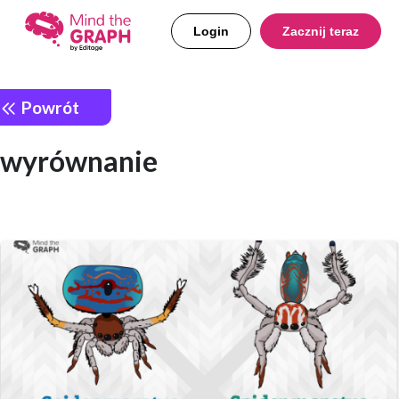
Login
Zacznij teraz
Powrót
wyrównanie