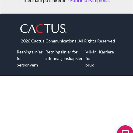
med ham på LinkedIn -
Fabricio Pamplona
.
2026 Cactus Communications. All Rights Reserved
Retningslinjer
Retningslinjer for
Vilkår
Karriere
for
informasjonskapsler
for
personvern
bruk