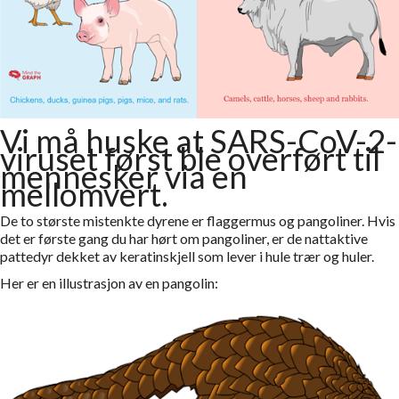
Vi må huske at SARS-CoV-2-
viruset først ble overført til
mennesker via en
mellomvert.
De to største mistenkte dyrene er flaggermus og pangoliner. Hvis
det er første gang du har hørt om pangoliner, er de nattaktive
pattedyr dekket av keratinskjell som lever i hule trær og huler.
Her er en illustrasjon av en pangolin: