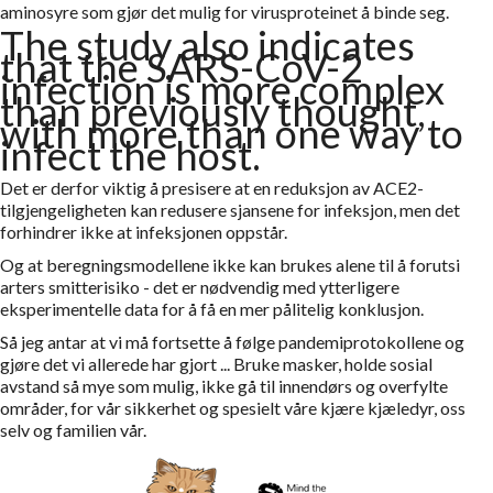
aminosyre som gjør det mulig for virusproteinet å binde seg.
The study also indicates
that the SARS-CoV-2
infection is more complex
than previously thought,
with more than one way to
infect the host.
Det er derfor viktig å presisere at en reduksjon av ACE2-
tilgjengeligheten kan redusere sjansene for infeksjon, men det
forhindrer ikke at infeksjonen oppstår.
Og at beregningsmodellene ikke kan brukes alene til å forutsi
arters smitterisiko - det er nødvendig med ytterligere
eksperimentelle data for å få en mer pålitelig konklusjon.
Så jeg antar at vi må fortsette å følge pandemiprotokollene og
gjøre det vi allerede har gjort ... Bruke masker, holde sosial
avstand så mye som mulig, ikke gå til innendørs og overfylte
områder, for vår sikkerhet og spesielt våre kjære kjæledyr, oss
selv og familien vår.