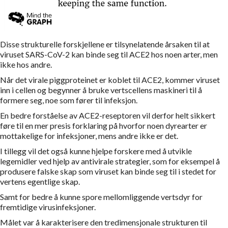
Disse strukturelle forskjellene er tilsynelatende årsaken til at
viruset SARS-CoV-2 kan binde seg til ACE2 hos noen arter, men
ikke hos andre.
Når det virale piggproteinet er koblet til ACE2, kommer viruset
inn i cellen og begynner å bruke vertscellens maskineri til å
formere seg, noe som fører til infeksjon.
En bedre forståelse av ACE2-reseptoren vil derfor helt sikkert
føre til en mer presis forklaring på hvorfor noen dyrearter er
mottakelige for infeksjoner, mens andre ikke er det.
I tillegg vil det også kunne hjelpe forskere med å utvikle
legemidler ved hjelp av antivirale strategier, som for eksempel å
produsere falske skap som viruset kan binde seg til i stedet for
vertens egentlige skap.
Samt for bedre å kunne spore mellomliggende vertsdyr for
fremtidige virusinfeksjoner.
Målet var å karakterisere den tredimensjonale strukturen til