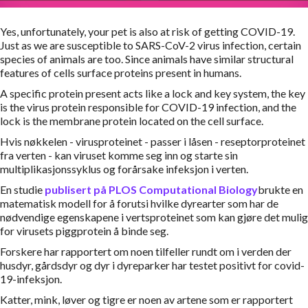
Yes, unfortunately, your pet is also at risk of getting COVID-19.
Just as we are susceptible to SARS-CoV-2 virus infection, certain
species of animals are too. Since animals have similar structural
features of cells surface proteins present in humans.
A specific protein present acts like a lock and key system, the key
is the virus protein responsible for COVID-19 infection, and the
lock is the membrane protein located on the cell surface.
Hvis nøkkelen - virusproteinet - passer i låsen - reseptorproteinet
fra verten - kan viruset komme seg inn og starte sin
multiplikasjonssyklus og forårsake infeksjon i verten.
En studie
publisert på PLOS Computational Biology
brukte en
matematisk modell for å forutsi hvilke dyrearter som har de
nødvendige egenskapene i vertsproteinet som kan gjøre det mulig
for virusets piggprotein å binde seg.
Forskere har rapportert om noen tilfeller rundt om i verden der
husdyr, gårdsdyr og dyr i dyreparker har testet positivt for covid-
19-infeksjon.
Katter, mink, løver og tigre er noen av artene som er rapportert