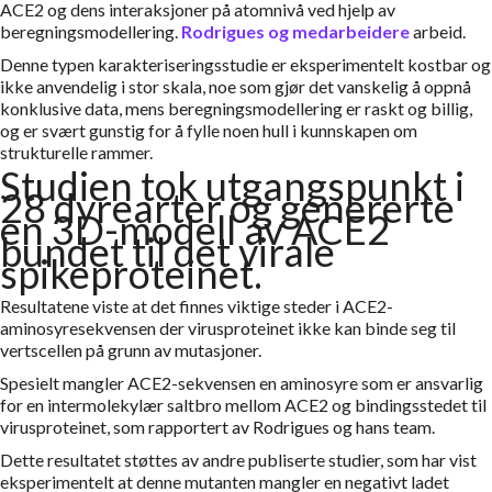
ACE2 og dens interaksjoner på atomnivå ved hjelp av
beregningsmodellering.
Rodrigues og medarbeidere
arbeid.
Denne typen karakteriseringsstudie er eksperimentelt kostbar og
ikke anvendelig i stor skala, noe som gjør det vanskelig å oppnå
konklusive data, mens beregningsmodellering er raskt og billig,
og er svært gunstig for å fylle noen hull i kunnskapen om
strukturelle rammer.
Studien tok utgangspunkt i
28 dyrearter og genererte
en 3D-modell av ACE2
bundet til det virale
spikeproteinet.
Resultatene viste at det finnes viktige steder i ACE2-
aminosyresekvensen der virusproteinet ikke kan binde seg til
vertscellen på grunn av mutasjoner.
Spesielt mangler ACE2-sekvensen en aminosyre som er ansvarlig
for en intermolekylær saltbro mellom ACE2 og bindingsstedet til
virusproteinet, som rapportert av Rodrigues og hans team.
Dette resultatet støttes av andre publiserte studier, som har vist
eksperimentelt at denne mutanten mangler en negativt ladet