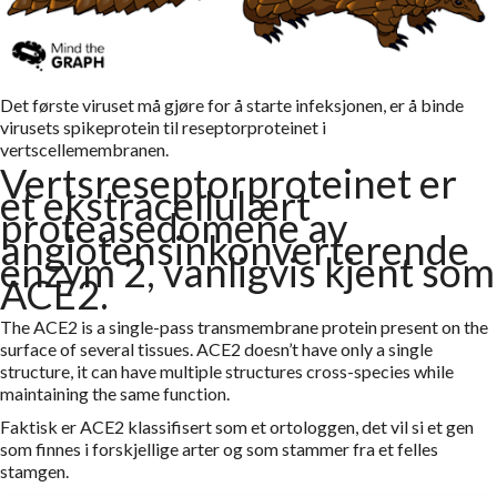
Det første viruset må gjøre for å starte infeksjonen, er å binde
virusets spikeprotein til reseptorproteinet i
vertscellemembranen.
Vertsreseptorproteinet er
et ekstracellulært
proteasedomene av
angiotensinkonverterende
enzym 2, vanligvis kjent som
ACE2.
The ACE2 is a single-pass transmembrane protein present on the
surface of several tissues. ACE2 doesn’t have only a single
structure, it can have multiple structures cross-species while
maintaining the same function.
Faktisk er ACE2 klassifisert som et ortologgen, det vil si et gen
som finnes i forskjellige arter og som stammer fra et felles
stamgen.