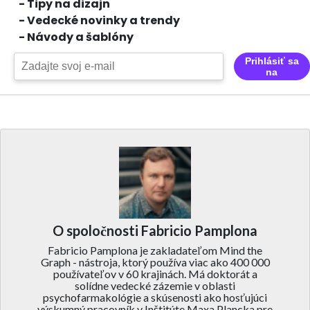
- Tipy na dizajn
- Vedecké novinky a trendy
- Návody a šablóny
Prihlásiť sa
na
O spoločnosti Fabricio Pamplona
Fabricio Pamplona je zakladateľom Mind the
Graph - nástroja, ktorý používa viac ako 400 000
používateľov v 60 krajinách. Má doktorát a
solídne vedecké zázemie v oblasti
psychofarmakológie a skúsenosti ako hosťujúci
výskumný pracovník v Inštitúte Maxa Plancka pre