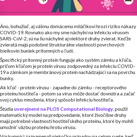
Áno, bohužiaľ, aj vášmu domácemu miláčikovi hrozí riziko nákazy
COVID-19. Rovnako ako my sme náchylní na infekciu vírusom
SARS-CoV-2, sú na ňu náchylné aj niektoré druhy zvierat. Keďže
zvieratá majú podobné štrukturálne vlastnosti povrchových
bielkovín buniek prítomných u ľudí.
Špecifický prítomný proteín funguje ako systém zámku a kľúča,
pričom kľúčom je proteín vírusu zodpovedný za infekciu COVID-
19 a zámkom je membránový proteín nachádzajúci sa na povrchu
bunky.
Ak kľúč - proteín vírusu - zapadne do zámku - receptorového
proteínu hostiteľa - potom sa vírus môže dostať dovnútra a začať
svoj cyklus množenia, ktorý spôsobí infekciu hostiteľa.
Štúdia
uverejnené na PLOS Computational Biology
, použil
matematický model na predpovedanie, ktoré živočíšne druhy
majú potrebné vlastnosti hostiteľského proteínu, ktoré by mohli
umožniť väzbu proteínu hrotu vírusu.
Výskumníci zaznamenali niekoľko prípadov na celom svete, keď