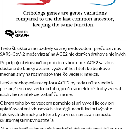
Tieto štrukturálne rozdiely sú zrejme dôvodom, prečo sa vírus
SARS-CoV-2 môže viazať na ACE2 niektorých druhov a nie iných.
Po pripojení vírusového proteínu s hrotom k ACE2 sa vírus
dostane do bunky a začne využívať hostiteľské bunkové
mechanizmy na rozmnožovanie, čo vedie k infekcii.
Lepšie pochopenie receptora ACE2 by teda určite viedlo k
presnejšiemu vysvetleniu toho, prečo sú niektoré druhy zvierat
náchylné na infekcie, zatiaľ čo iné nie.
Okrem toho by to vedcom pomohlo aj pri vývoji liekov, pri
uplatňovaní antivírusových stratégií, napríklad pri výrobe
falošných skriniek, na ktoré by sa vírus naviazal namiesto
skutočnej skrinky hostiteľa.
Ako aj na lepšie sledovanie hostiteľských medzihostiteľov pre