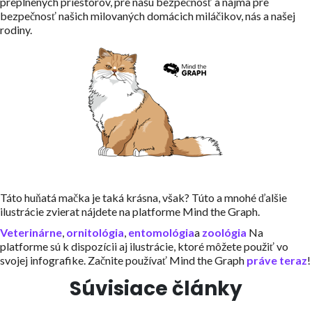
preplnených priestorov, pre našu bezpečnosť a najmä pre
bezpečnosť našich milovaných domácich miláčikov, nás a našej
rodiny.
Táto huňatá mačka je taká krásna, však? Túto a mnohé ďalšie
ilustrácie zvierat nájdete na platforme Mind the Graph.
Veterinárne
,
ornitológia
,
entomológia
a
zoológia
Na
platforme sú k dispozícii aj ilustrácie, ktoré môžete použiť vo
svojej infografike. Začnite používať Mind the Graph
práve teraz
!
Súvisiace články