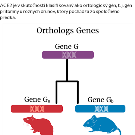
ACE2 je v skutočnosti klasifikovaný ako ortologický gén, t. j. gén
prítomný u rôznych druhov, ktorý pochádza zo spoločného
predka.