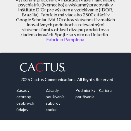
psychiatriu (Nemecko) a výskumný pracovník v
Inštitúte D'Or pre výskum a vzdelávanie (IDOR,
Brazília). Fabricio má viac ako 2500 citácií v
Google Scholar. Má 10 rokov skúseností v malých
inovatívnych podnikoch s relevantnými
skúsenosťami v oblasti dizajnu produktov a
riadenia inovácií. Spojte sa s ním na LinkedIn -
Fabricio Pamplona
.
2026 Cactus Communications. All Rights Reserved
Zásady
Zásady
Podmienky
Kariéra
ochrany
používania
používania
osobných
súborov
údajov
cookie