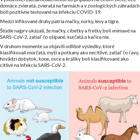
domáce zvieratá, zvieratá na farmách a v zoologických záhradách
boli pozitívne testované na infekciu COVID-19.
Medzi infikované druhy patria mačky, norky, levy a tigre.
Štúdie najprv ukázali, že mačky, cibetky a fretky boli vnímavé na
SARS-CoV-2, zatiaľ čo ošípané, kurčatá a kačice nie.
V druhom momente sa objavili odlišné výsledky, ktoré
klasifikovali morčatá, myši a potkany ako necitlivé, zatiaľ čo ťavy,
hovädzí dobytok, kone, ovce a králiky boli klasifikované ako
citlivé na infekciu SARS-CoV-2.