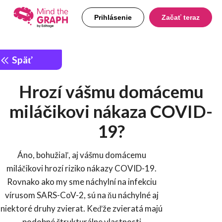
Prihlásenie
Začať teraz
Späť
Hrozí vášmu domácemu
miláčikovi nákaza COVID-
19?
Áno, bohužiaľ, aj vášmu domácemu
miláčikovi hrozí riziko nákazy COVID-19.
Rovnako ako my sme náchylní na infekciu
vírusom SARS-CoV-2, sú na ňu náchylné aj
niektoré druhy zvierat. Keďže zvieratá majú
podobné štrukturálne vlastnosti