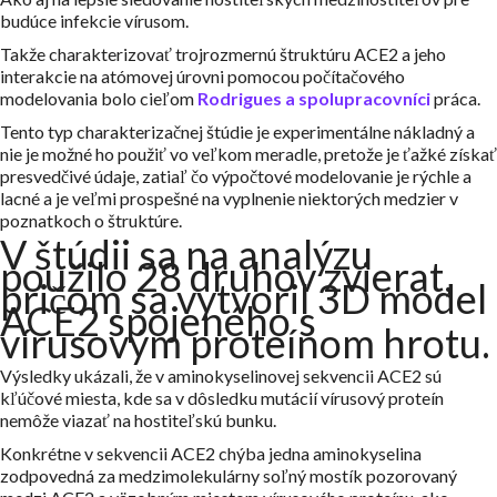
budúce infekcie vírusom.
Takže charakterizovať trojrozmernú štruktúru ACE2 a jeho
interakcie na atómovej úrovni pomocou počítačového
modelovania bolo cieľom
Rodrigues a spolupracovníci
práca.
Tento typ charakterizačnej štúdie je experimentálne nákladný a
nie je možné ho použiť vo veľkom meradle, pretože je ťažké získať
presvedčivé údaje, zatiaľ čo výpočtové modelovanie je rýchle a
lacné a je veľmi prospešné na vyplnenie niektorých medzier v
poznatkoch o štruktúre.
V štúdii sa na analýzu
použilo 28 druhov zvierat,
pričom sa vytvoril 3D model
ACE2 spojeného s
vírusovým proteínom hrotu.
Výsledky ukázali, že v aminokyselinovej sekvencii ACE2 sú
kľúčové miesta, kde sa v dôsledku mutácií vírusový proteín
nemôže viazať na hostiteľskú bunku.
Konkrétne v sekvencii ACE2 chýba jedna aminokyselina
zodpovedná za medzimolekulárny soľný mostík pozorovaný