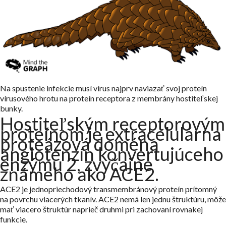
Na spustenie infekcie musí vírus najprv naviazať svoj proteín
vírusového hrotu na proteín receptora z membrány hostiteľskej
bunky.
Hostiteľským receptorovým
proteínom je extracelulárna
proteázová doména
angiotenzín konvertujúceho
enzýmu 2, zvyčajne
známeho ako ACE2.
ACE2 je jednopriechodový transmembránový proteín prítomný
na povrchu viacerých tkanív. ACE2 nemá len jednu štruktúru, môže
mať viacero štruktúr naprieč druhmi pri zachovaní rovnakej
funkcie.