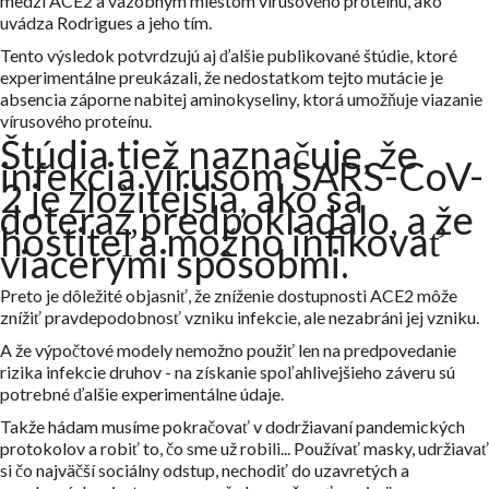
medzi ACE2 a väzobným miestom vírusového proteínu, ako
uvádza Rodrigues a jeho tím.
Tento výsledok potvrdzujú aj ďalšie publikované štúdie, ktoré
experimentálne preukázali, že nedostatkom tejto mutácie je
absencia záporne nabitej aminokyseliny, ktorá umožňuje viazanie
vírusového proteínu.
Štúdia tiež naznačuje, že
infekcia vírusom SARS-CoV-
2 je zložitejšia, ako sa
doteraz predpokladalo, a že
hostiteľa možno infikovať
viacerými spôsobmi.
Preto je dôležité objasniť, že zníženie dostupnosti ACE2 môže
znížiť pravdepodobnosť vzniku infekcie, ale nezabráni jej vzniku.
A že výpočtové modely nemožno použiť len na predpovedanie
rizika infekcie druhov - na získanie spoľahlivejšieho záveru sú
potrebné ďalšie experimentálne údaje.
Takže hádam musíme pokračovať v dodržiavaní pandemických
protokolov a robiť to, čo sme už robili... Používať masky, udržiavať
si čo najväčší sociálny odstup, nechodiť do uzavretých a