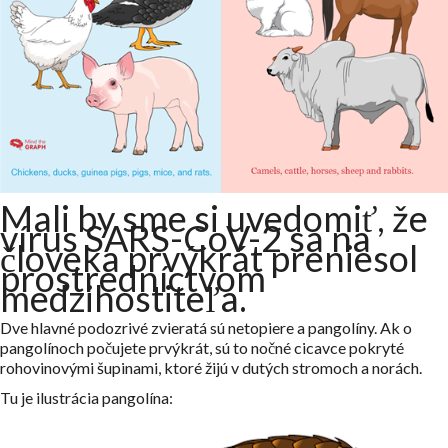
Mali by sme si uvedomiť, že
vírus SARS-CoV-2 sa na
človeka prvýkrát preniesol
prostredníctvom
medzihostiteľa.
Dve hlavné podozrivé zvieratá sú netopiere a pangolíny. Ak o
pangolínoch počujete prvýkrát, sú to nočné cicavce pokryté
rohovinovými šupinami, ktoré žijú v dutých stromoch a norách.
Tu je ilustrácia pangolína: