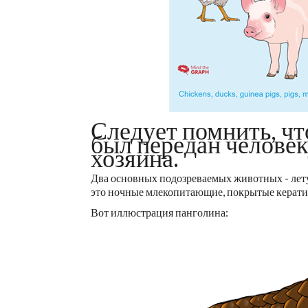
Следует помнить, ч
был передан челове
хозяина.
Два основных подозреваемых животных - лет
это ночные млекопитающие, покрытые кератин
Вот иллюстрация панголина: