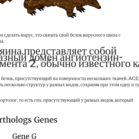
 сделать вирус, это связать свой белок вирусного шипа с
а.
яина представляет собой
азный домен ангиотензин-
ента 2, обычно известного к
белок, присутствующий на поверхности нескольких тканей. ACE
 несколько структур у разных видов, сохраняя при этом одну и т
ртолог, то есть ген, присутствующий у разных видов, который