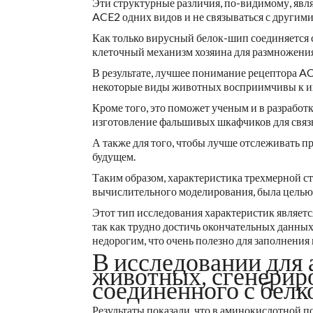
Эти структурные различия, по-видимому, явл
ACE2 одних видов и не связываться с другими
Как только вирусный белок-шип соединяется с
клеточный механизм хозяина для размножения
В результате, лучшее понимание рецептора AC
некоторые виды животных восприимчивы к инф
Кроме того, это поможет ученым и в разработ
изготовление фальшивых шкафчиков для связы
А также для того, чтобы лучше отслеживать 
будущем.
Таким образом, характеристика трехмерной с
вычислительного моделирования, была целью
Этот тип исследования характеристик являет
так как трудно достичь окончательных данных
недорогим, что очень полезно для заполнения
В исследовании для 
животных, сгенерир
соединенного с белк
Результаты показали, что в аминокислотной п