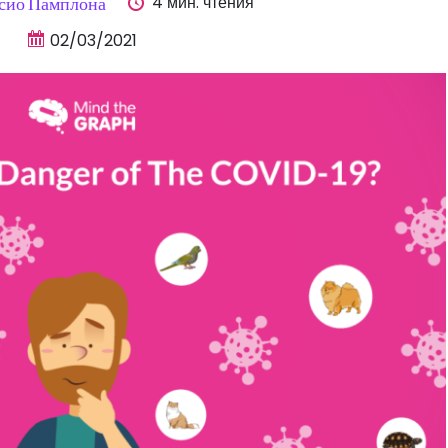
4 мин. чтения
сио Памплона
02/03/2021