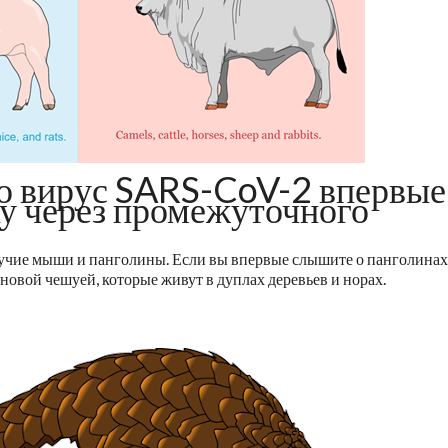
то вирус SARS-CoV-2 впервые
ку через промежуточного
учие мыши и панголины. Если вы впервые слышите о панголинах,
овой чешуей, которые живут в дуплах деревьев и норах.