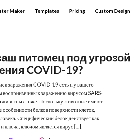
ster Maker
Templates
Pricing
Custom Design
ваш питомец под угрозой
ения COVID-19?
риск заражения COVID-19 есть и у вашего
 мы восприимчивы к заражению вирусом SARS-
ы животных тоже. Поскольку животные имеют
 особенности белков поверхности клеток,
ловека. Специфический белок действует как
и ключа, ключом является вирус [...].