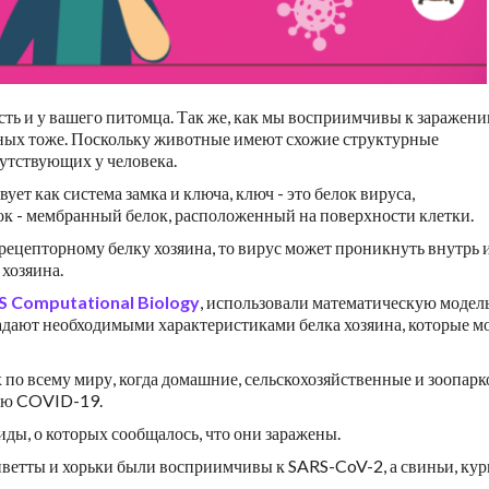
сть и у вашего питомца. Так же, как мы восприимчивы к заражен
ных тоже. Поскольку животные имеют схожие структурные
сутствующих у человека.
т как система замка и ключа, ключ - это белок вируса,
ок - мембранный белок, расположенный на поверхности клетки.
- рецепторному белку хозяина, то вирус может проникнуть внутрь 
хозяина.
S Computational Biology
, использовали математическую модель
адают необходимыми характеристиками белка хозяина, которые м
 по всему миру, когда домашние, сельскохозяйственные и зоопар
ию COVID-19.
иды, о которых сообщалось, что они заражены.
иветты и хорьки были восприимчивы к SARS-CoV-2, а свиньи, кур