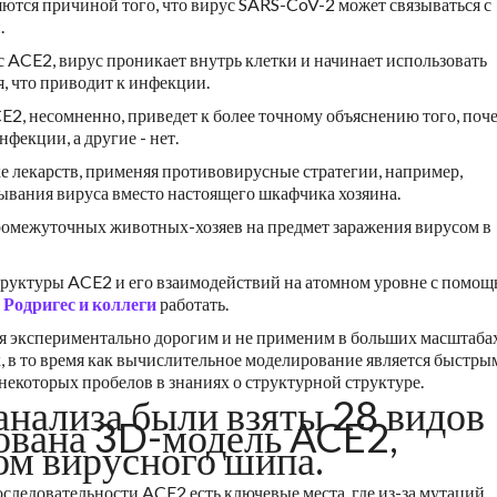
яются причиной того, что вирус SARS-CoV-2 может связываться с
.
 ACE2, вирус проникает внутрь клетки и начинает использовать
, что приводит к инфекции.
E2, несомненно, приведет к более точному объяснению того, поч
екции, а другие - нет.
ке лекарств, применяя противовирусные стратегии, например,
вания вируса вместо настоящего шкафчика хозяина.
промежуточных животных-хозяев на предмет заражения вирусом в
труктуры ACE2 и его взаимодействий на атомном уровне с помо
Родригес и коллеги
работать.
ся экспериментально дорогим и не применим в больших масштабах
, в то время как вычислительное моделирование является быстры
 некоторых пробелов в знаниях о структурной структуре.
анализа были взяты 28 видов
ована 3D-модель ACE2,
ом вирусного шипа.
оследовательности ACE2 есть ключевые места, где из-за мутаций