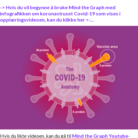
-> Hvis du vil begynne å bruke Mind the Graph med
infografikken om koronaviruset Covid-19 som vises i
opplæringsvideoen, kan du klikke her <-...
Hvis du likte videoen, kan du gå til
Mind the Graph Youtube-