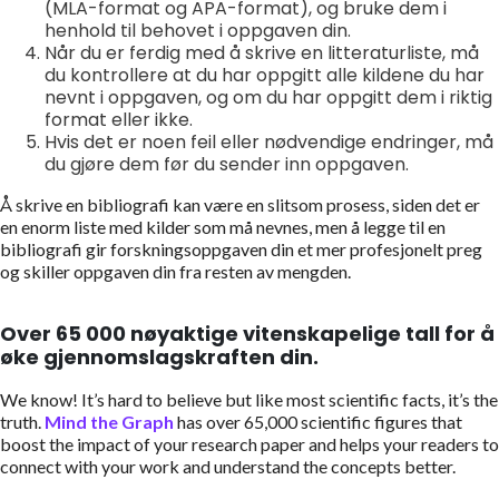
(MLA-format og APA-format), og bruke dem i
henhold til behovet i oppgaven din.
Når du er ferdig med å skrive en litteraturliste, må
du kontrollere at du har oppgitt alle kildene du har
nevnt i oppgaven, og om du har oppgitt dem i riktig
format eller ikke.
Hvis det er noen feil eller nødvendige endringer, må
du gjøre dem før du sender inn oppgaven.
Å skrive en bibliografi kan være en slitsom prosess, siden det er
en enorm liste med kilder som må nevnes, men å legge til en
bibliografi gir forskningsoppgaven din et mer profesjonelt preg
og skiller oppgaven din fra resten av mengden.
Over 65 000 nøyaktige vitenskapelige tall for å
øke gjennomslagskraften din.
We know! It’s hard to believe but like most scientific facts, it’s the
truth.
Mind the Graph
has over 65,000 scientific figures that
boost the impact of your research paper and helps your readers to
connect with your work and understand the concepts better.