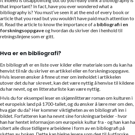
It indeed is disappointing but do you really think a bibliography is
that important? In fact, have you ever wondered what a
bibliography is? You must’ve seen it at the end of every book or
article that you read but you wouldn’t have paid much attention to
it. Read the article to know the importance of a
bibliografi i en
forskningsoppgave
og hvordan du skriver den i henhold til
retningslinjene som er gitt.
Hva er en bibliografi?
En bibliografi er en liste over kilder eller materiale som du kan ha
henvist til når du skriver en artikkel eller en forskningsoppgave.
Hvis leseren ønsker å finne ut mer om innholdet i artikkelen
utover det du har skrevet, kan det være nyttig å henvise til kildene
du har nevnt, og en litteraturliste kan være nyttig.
Hvis du for eksempel leser en skjønnlitterær roman om kulturen i
et europeisk land på 1700-tallet, og du ønsker å lære mer om den,
hva gjør du da? Her kommer viktigheten av en bibliografi inn i
bildet. Forfatteren kan ha nevnt sine forskningsarbeider - hvor
han har hentet informasjon om europeisk kultur fra - og han kan ha
sitert alle disse tidligere arbeidene i form av en bibliografi på
slutten av boken. Dette kan hjelpe lesere som deg til å utforske