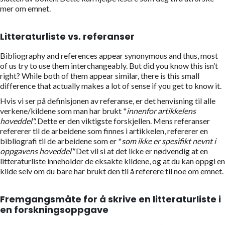
mer om emnet.
Litteraturliste vs. referanser
Bibliography and references appear synonymous and thus, most
of us try to use them interchangeably. But did you know this isn’t
right? While both of them appear similar, there is this small
difference that actually makes a lot of sense if you get to know it.
Hvis vi ser på definisjonen av referanse, er det henvisning til alle
verkene/kildene som man har brukt "
innenfor
artikkelens
hoveddel".
Dette er den viktigste forskjellen. Mens referanser
refererer til de arbeidene som finnes i artikkelen, refererer en
bibliografi til de arbeidene som er "
som ikke er spesifikt nevnt i
oppgavens hoveddel"
Det vil si at det ikke er nødvendig at en
litteraturliste inneholder de eksakte kildene, og at du kan oppgi en
kilde selv om du bare har brukt den til å referere til noe om emnet.
Fremgangsmåte for å skrive en litteraturliste i
en forskningsoppgave