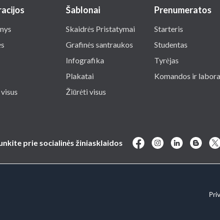
racijos
Šablonai
Prenumeratos
nys
Skaidrės Pristatymai
Starteris
ės
Grafinės santraukos
Studentas
Infografika
Tyrėjas
Plakatai
Komandos ir labora
 visus
Žiūrėti visus
junkite prie socialinės žiniasklaidos
Pri