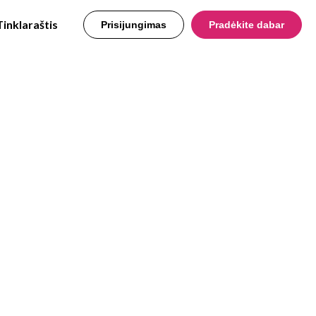
Tinklaraštis
Prisijungimas
Pradėkite dabar