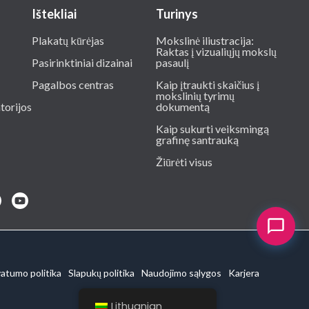
Ištekliai
Turinys
Plakatų kūrėjas
Mokslinė iliustracija:
Raktas į vizualiųjų mokslų
Pasirinktiniai dizainai
pasaulį
Pagalbos centras
Kaip įtraukti skaičius į
mokslinių tyrimų
torijos
dokumentą
Kaip sukurti veiksmingą
grafinę santrauką
Žiūrėti visus
vatumo politika
Slapukų politika
Naudojimo sąlygos
Karjera
Lithuanian