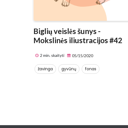
Biglių veislės šunys -
Mokslinės iliustracijos #42
2 min. skaityti
05/15/2020
žavinga
gyvūnų
fonas