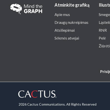
Atminkite grafiką
Iliust
Apie mus
Smege
Draugų nukreipimas
Ląstel
Atsiliepimai
RNR
Sėkmės atvejai
Pelė
Žiūrėti
Prisi
2026 Cactus Communications. All Rights Reserved