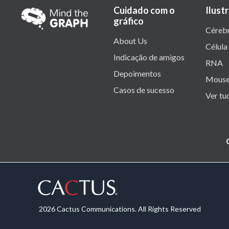
Cuidado com o
Ilust
gráfico
Céreb
About Us
Célula
Indicação de amigos
RNA
Depoimentos
Mous
Casos de sucesso
Ver tu
2026 Cactus Communications. All Rights Reserved