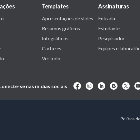
rações
Templates
Assinaturas
ro
Apresentações de slides
Entrada
Resumos gráficos
Estudante
Infográficos
Pesquisador
e
Cartazes
Equipes e laboratór
do
Ver tudo
Conecte-se nas mídias sociais
Política d