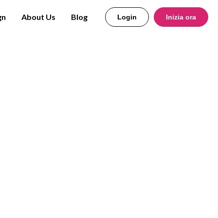
gn
About Us
Blog
Login
Inizia ora