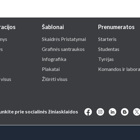
racijos
Šablonai
Prenumeratos
nys
Skaidrės Pristatymai
Starteris
ės
Grafinės santraukos
Studentas
Infografika
Tyrėjas
Plakatai
Komandos ir labora
 visus
Žiūrėti visus
junkite prie socialinės žiniasklaidos