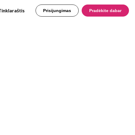
Tinklaraštis
Prisijungimas
Pradėkite dabar