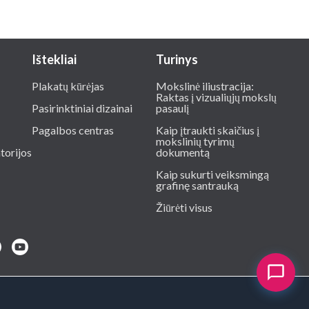
Ištekliai
Turinys
Plakatų kūrėjas
Mokslinė iliustracija:
Raktas į vizualiųjų mokslų
Pasirinktiniai dizainai
pasaulį
Pagalbos centras
Kaip įtraukti skaičius į
mokslinių tyrimų
torijos
dokumentą
Kaip sukurti veiksmingą
grafinę santrauką
Žiūrėti visus