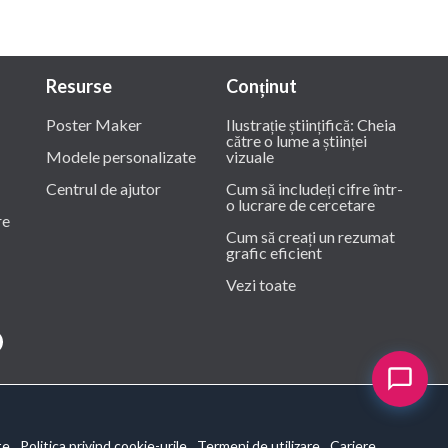
Resurse
Conținut
Poster Maker
Ilustrație științifică: Cheia
către o lume a științei
Modele personalizate
vizuale
Centrul de ajutor
Cum să includeți cifre într-
o lucrare de cercetare
re
Cum să creați un rezumat
grafic eficient
Vezi toate
te
Politica privind cookie-urile
Termeni de utilizare
Cariere