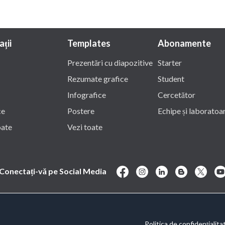
ații
Templates
Abonamente
Prezentări cu diapozitive
Starter
Rezumate grafice
Student
Infografice
Cercetător
ce
Postere
Echipe și laboratoa
oate
Vezi toate
Conectați-vă pe Social Media
Politica de confidențialita