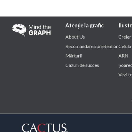
Atenție la grafic
Ilustr
About Us
Creier
Recomandarea prietenilor
Celula
Mărturii
ARN
Cazuri de succes
Șoare
Vezi t