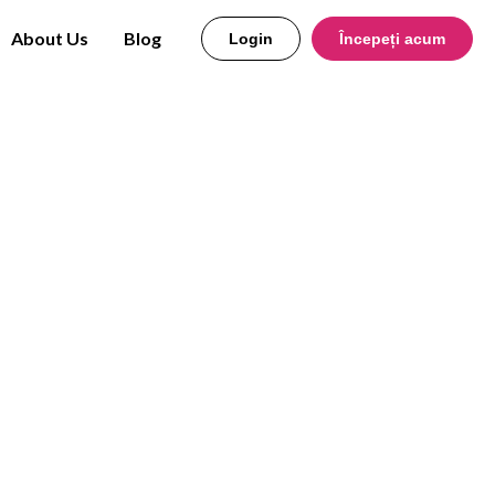
About Us
Blog
Login
Începeți acum