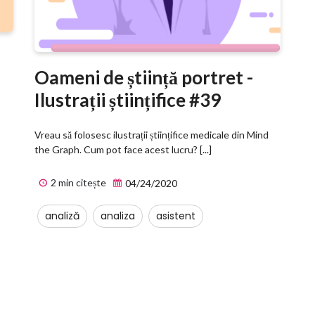
Oameni de știință portret -
Ilustrații științifice #39
Vreau să folosesc ilustrații științifice medicale din Mind
the Graph. Cum pot face acest lucru? [...]
2 min citește
04/24/2020
analiză
analiza
asistent