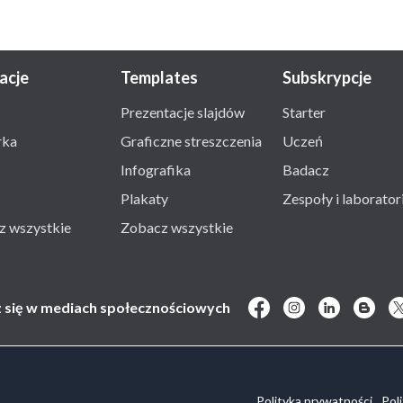
racje
Templates
Subskrypcje
Prezentacje slajdów
Starter
rka
Graficzne streszczenia
Uczeń
Infografika
Badacz
Plakaty
Zespoły i laborator
z wszystkie
Zobacz wszystkie
z się w mediach społecznościowych
Polityka prywatności
Pol