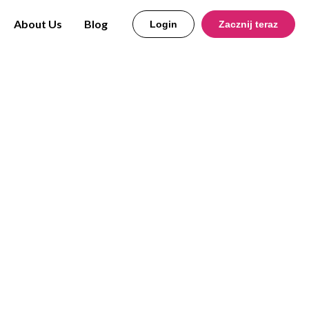
About Us
Blog
Login
Zacznij teraz