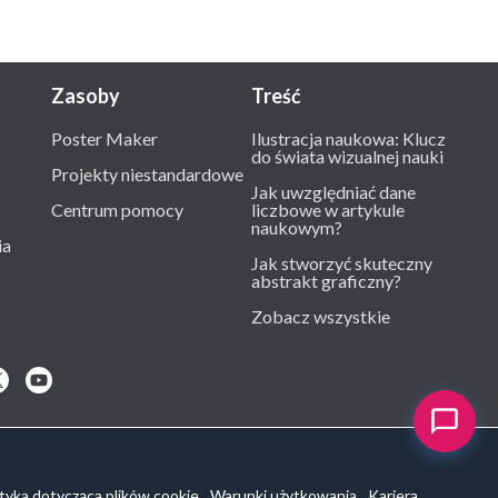
Zasoby
Treść
Poster Maker
Ilustracja naukowa: Klucz
do świata wizualnej nauki
Projekty niestandardowe
Jak uwzględniać dane
Centrum pomocy
liczbowe w artykule
naukowym?
ia
Jak stworzyć skuteczny
abstrakt graficzny?
Zobacz wszystkie
ityka dotycząca plików cookie
Warunki użytkowania
Kariera