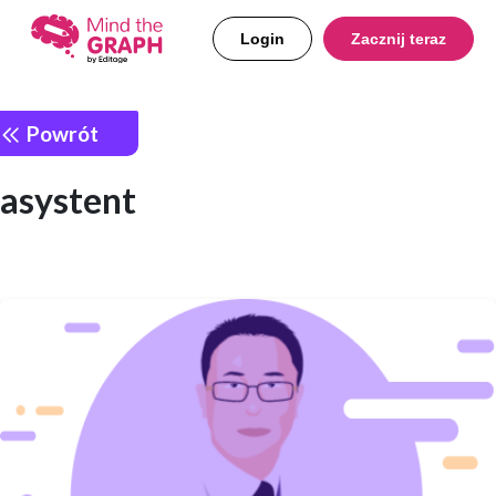
Login
Zacznij teraz
Powrót
asystent