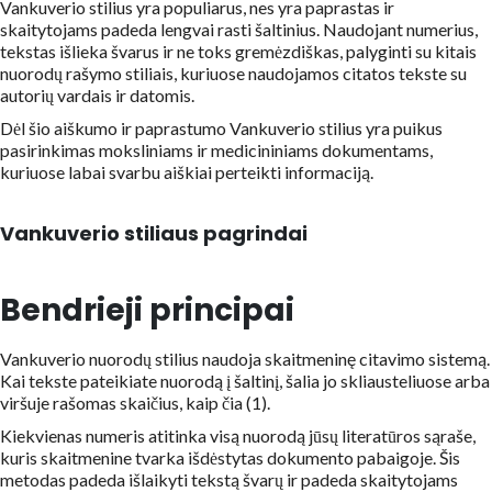
Vankuverio stilius yra populiarus, nes yra paprastas ir
skaitytojams padeda lengvai rasti šaltinius. Naudojant numerius,
tekstas išlieka švarus ir ne toks gremėzdiškas, palyginti su kitais
nuorodų rašymo stiliais, kuriuose naudojamos citatos tekste su
autorių vardais ir datomis.
Dėl šio aiškumo ir paprastumo Vankuverio stilius yra puikus
pasirinkimas moksliniams ir medicininiams dokumentams,
kuriuose labai svarbu aiškiai perteikti informaciją.
Vankuverio stiliaus pagrindai
Bendrieji principai
Vankuverio nuorodų stilius naudoja skaitmeninę citavimo sistemą.
Kai tekste pateikiate nuorodą į šaltinį, šalia jo skliausteliuose arba
viršuje rašomas skaičius, kaip čia (1).
Kiekvienas numeris atitinka visą nuorodą jūsų literatūros sąraše,
kuris skaitmenine tvarka išdėstytas dokumento pabaigoje. Šis
metodas padeda išlaikyti tekstą švarų ir padeda skaitytojams