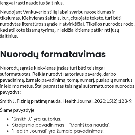
lengvai rasti naudotus šaltinius.
Naudojant Vankuverio stilių labai svarbu nuoseklumas ir
tikslumas. Kiekvienas šaltinis, kurį cituojate tekste, turi būti
nurodytas literatūros sąraše ir atvirkščiai. Tikslios nuorodos rodo,
kad atlikote išsamų tyrimą, ir leidžia kitiems patikrinti jūsų
šaltinius.
Nuorodų formatavimas
Nuorodų sąraše kiekvienas įrašas turi būti teisingai
suformatuotas. Reikia nurodyti autoriaus pavardę, darbo
pavadinimą, žurnalo pavadinimą, tomą, numerį, puslapių numerius
ir leidimo metus. Štai paprastas teisingai suformatuotos nuorodos
pavyzdys:
Smith J. Fizinių pratimų nauda. Health Journal. 2020;15(2):123-9.
Šiame pavyzdyje:
"Smith J." yra autorius.
Straipsnio pavadinimas - "Mankštos nauda".
"Health Journal" yra žurnalo pavadinimas.