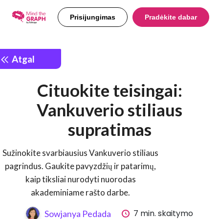
Prisijungimas
Pradėkite dabar
Atgal
Cituokite teisingai:
Vankuverio stiliaus
supratimas
Sužinokite svarbiausius Vankuverio stiliaus
pagrindus. Gaukite pavyzdžių ir patarimų,
kaip tiksliai nurodyti nuorodas
akademiniame rašto darbe.
7 min. skaitymo
Sowjanya Pedada