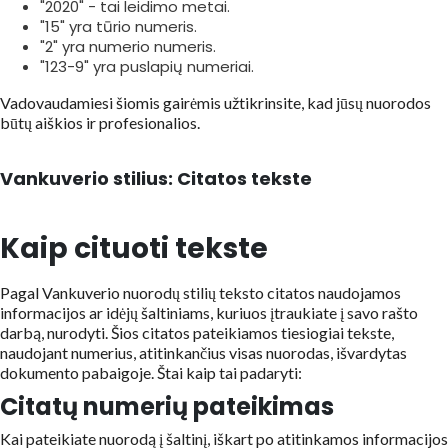
"2020" - tai leidimo metai.
"15" yra tūrio numeris.
"2" yra numerio numeris.
"123-9" yra puslapių numeriai.
Vadovaudamiesi šiomis gairėmis užtikrinsite, kad jūsų nuorodos
būtų aiškios ir profesionalios.
Vankuverio stilius: Citatos tekste
Kaip cituoti tekste
Pagal Vankuverio nuorodų stilių teksto citatos naudojamos
informacijos ar idėjų šaltiniams, kuriuos įtraukiate į savo rašto
darbą, nurodyti. Šios citatos pateikiamos tiesiogiai tekste,
naudojant numerius, atitinkančius visas nuorodas, išvardytas
dokumento pabaigoje. Štai kaip tai padaryti:
Citatų numerių pateikimas
Kai pateikiate nuorodą į šaltinį, iškart po atitinkamos informacijos