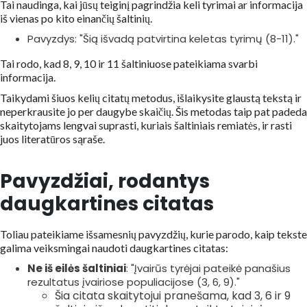
Tai naudinga, kai jūsų teiginį pagrindžia keli tyrimai ar informacija
iš vienas po kito einančių šaltinių.
Pavyzdys: "Šią išvadą patvirtina keletas tyrimų (8-11)."
Tai rodo, kad 8, 9, 10 ir 11 šaltiniuose pateikiama svarbi
informacija.
Taikydami šiuos kelių citatų metodus, išlaikysite glaustą tekstą ir
neperkrausite jo per daugybe skaičių. Šis metodas taip pat padeda
skaitytojams lengvai suprasti, kuriais šaltiniais remiatės, ir rasti
juos literatūros sąraše.
Pavyzdžiai, rodantys
daugkartines citatas
Toliau pateikiame išsamesnių pavyzdžių, kurie parodo, kaip tekste
galima veiksmingai naudoti daugkartines citatas:
Ne iš eilės šaltiniai
: "Įvairūs tyrėjai pateikė panašius
rezultatus įvairiose populiacijose (3, 6, 9)."
Šia citata skaitytojui pranešama, kad 3, 6 ir 9