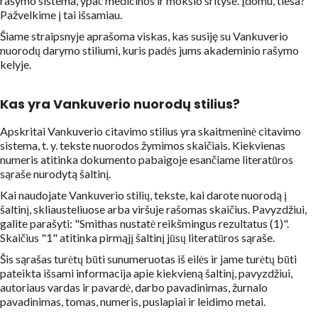
rašymo sistema, ypač medicinos ir mokslo srityse. Įdomu, tiesa?
Pažvelkime į tai išsamiau.
Šiame straipsnyje aprašoma viskas, kas susiję su Vankuverio
nuorodų darymo stiliumi, kuris padės jums akademinio rašymo
kelyje.
Kas yra Vankuverio nuorodų stilius?
Apskritai Vankuverio citavimo stilius yra skaitmeninė citavimo
sistema, t. y. tekste nuorodos žymimos skaičiais. Kiekvienas
numeris atitinka dokumento pabaigoje esančiame literatūros
sąraše nurodytą šaltinį.
Kai naudojate Vankuverio stilių, tekste, kai darote nuorodą į
šaltinį, skliausteliuose arba viršuje rašomas skaičius. Pavyzdžiui,
galite parašyti: "Smithas nustatė reikšmingus rezultatus (1)".
Skaičius "1" atitinka pirmąjį šaltinį jūsų literatūros sąraše.
Šis sąrašas turėtų būti sunumeruotas iš eilės ir jame turėtų būti
pateikta išsami informacija apie kiekvieną šaltinį, pavyzdžiui,
autoriaus vardas ir pavardė, darbo pavadinimas, žurnalo
pavadinimas, tomas, numeris, puslapiai ir leidimo metai.