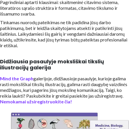
Pagrindiniai aptarti klausimai: skaitmeninė citavimo sistema,
literatūros sąrašo struktūra ir formatas, citavimo tikslumo ir
išsamumo svarba.
Tinkamas nuorodų pateikimas ne tik padidina jūsų darbo
patikimumą, bet ir leidžia skaitytojams atsekti ir patikrinti jūsų
šaltinius. Laikydamiesi šių gairių ir vengdami dažniausiai daromų
klaidų, užtikrinsite, kad jūsų tyrimas būtų pateiktas profesionaliai
ir etiškai.
Didžiausia pasaulyje moksliškai tikslių
iliustracijų galerija
Mind the Graph
galerijoje, didžiausioje pasaulyje, kurioje galima
rasti moksliškai tikslių iliustracijų, galima rasti daugybę vaizdinės
medžiagos, kuri pagerins jūsų mokslinę komunikaciją. Taigi, ko
reikia laukti? Paskubėkite ir greitai pasiekite jas užsiregistravę.
Nemokamai užsiregistruokite čia!