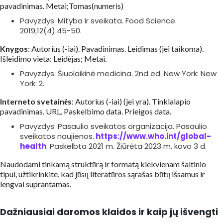
pavadinimas. Metai;Tomas(numeris)
Pavyzdys: Mityba ir sveikata. Food Science.
2019;12(4):45-50.
Knygos
: Autorius (-iai). Pavadinimas. Leidimas (jei taikoma).
Išleidimo vieta: Leidėjas; Metai.
Pavyzdys: Šiuolaikinė medicina. 2nd ed. New York: New
York: 2.
Interneto svetainės
: Autorius (-iai) (jei yra). Tinklalapio
pavadinimas. URL. Paskelbimo data. Prieigos data.
Pavyzdys: Pasaulio sveikatos organizacija. Pasaulio
sveikatos naujienos.
https://www.who.int/global-
health
. Paskelbta 2021 m. Žiūrėta 2023 m. kovo 3 d.
Naudodami tinkamą struktūrą ir formatą kiekvienam šaltinio
tipui, užtikrinkite, kad jūsų literatūros sąrašas būtų išsamus ir
lengvai suprantamas.
Dažniausiai daromos klaidos ir kaip jų išvengti