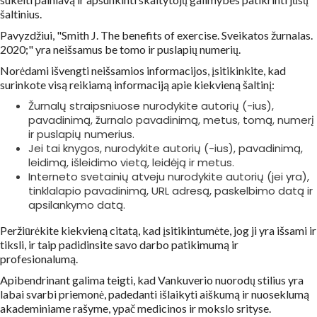
šaltinius.
Pavyzdžiui, "Smith J. The benefits of exercise. Sveikatos žurnalas.
2020;" yra neišsamus be tomo ir puslapių numerių.
Norėdami išvengti neišsamios informacijos, įsitikinkite, kad
surinkote visą reikiamą informaciją apie kiekvieną šaltinį:
Žurnalų straipsniuose nurodykite autorių (-ius),
pavadinimą, žurnalo pavadinimą, metus, tomą, numerį
ir puslapių numerius.
Jei tai knygos, nurodykite autorių (-ius), pavadinimą,
leidimą, išleidimo vietą, leidėją ir metus.
Interneto svetainių atveju nurodykite autorių (jei yra),
tinklalapio pavadinimą, URL adresą, paskelbimo datą ir
apsilankymo datą.
Peržiūrėkite kiekvieną citatą, kad įsitikintumėte, jog ji yra išsami ir
tiksli, ir taip padidinsite savo darbo patikimumą ir
profesionalumą.
Apibendrinant galima teigti, kad Vankuverio nuorodų stilius yra
labai svarbi priemonė, padedanti išlaikyti aiškumą ir nuoseklumą
akademiniame rašyme, ypač medicinos ir mokslo srityse.