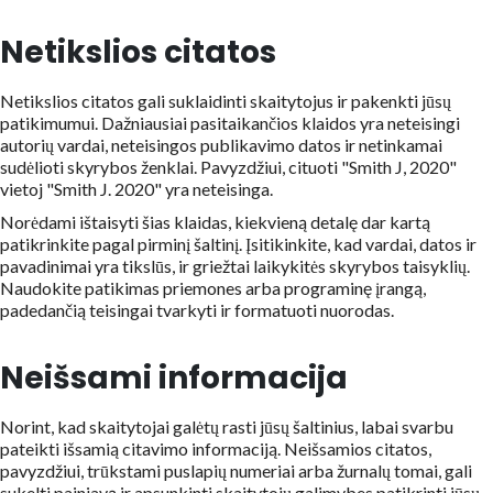
Netikslios citatos
Netikslios citatos gali suklaidinti skaitytojus ir pakenkti jūsų
patikimumui. Dažniausiai pasitaikančios klaidos yra neteisingi
autorių vardai, neteisingos publikavimo datos ir netinkamai
sudėlioti skyrybos ženklai. Pavyzdžiui, cituoti "Smith J, 2020"
vietoj "Smith J. 2020" yra neteisinga.
Norėdami ištaisyti šias klaidas, kiekvieną detalę dar kartą
patikrinkite pagal pirminį šaltinį. Įsitikinkite, kad vardai, datos ir
pavadinimai yra tikslūs, ir griežtai laikykitės skyrybos taisyklių.
Naudokite patikimas priemones arba programinę įrangą,
padedančią teisingai tvarkyti ir formatuoti nuorodas.
Neišsami informacija
Norint, kad skaitytojai galėtų rasti jūsų šaltinius, labai svarbu
pateikti išsamią citavimo informaciją. Neišsamios citatos,
pavyzdžiui, trūkstami puslapių numeriai arba žurnalų tomai, gali
sukelti painiavą ir apsunkinti skaitytojų galimybes patikrinti jūsų