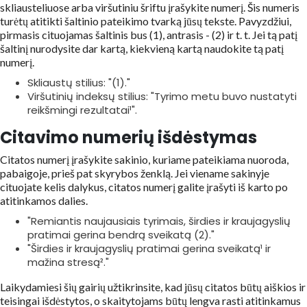
skliausteliuose arba viršutiniu šriftu įrašykite numerį. Šis numeris
turėtų atitikti šaltinio pateikimo tvarką jūsų tekste. Pavyzdžiui,
pirmasis cituojamas šaltinis bus (1), antrasis - (2) ir t. t. Jei tą patį
šaltinį nurodysite dar kartą, kiekvieną kartą naudokite tą patį
numerį.
Skliaustų stilius: "(1)."
Viršutinių indeksų stilius: "Tyrimo metu buvo nustatyti
reikšmingi rezultatai¹".
Citavimo numerių išdėstymas
Citatos numerį įrašykite sakinio, kuriame pateikiama nuoroda,
pabaigoje, prieš pat skyrybos ženklą. Jei viename sakinyje
cituojate kelis dalykus, citatos numerį galite įrašyti iš karto po
atitinkamos dalies.
"Remiantis naujausiais tyrimais, širdies ir kraujagyslių
pratimai gerina bendrą sveikatą (2)."
"Širdies ir kraujagyslių pratimai gerina sveikatą¹ ir
mažina stresą²."
Laikydamiesi šių gairių užtikrinsite, kad jūsų citatos būtų aiškios ir
teisingai išdėstytos, o skaitytojams būtų lengva rasti atitinkamus