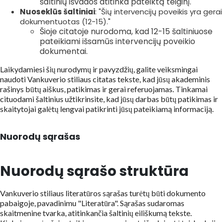
šaltinių išvados atitinka pateiktą teiginį.
Nuoseklūs šaltiniai
: "Šių intervencijų poveikis yra gerai
dokumentuotas (12-15)."
Šioje citatoje nurodoma, kad 12-15 šaltiniuose
pateikiami išsamūs intervencijų poveikio
dokumentai.
Laikydamiesi šių nurodymų ir pavyzdžių, galite veiksmingai
naudoti Vankuverio stiliaus citatas tekste, kad jūsų akademinis
rašinys būtų aiškus, patikimas ir gerai referuojamas. Tinkamai
cituodami šaltinius užtikrinsite, kad jūsų darbas būtų patikimas ir
skaitytojai galėtų lengvai patikrinti jūsų pateikiamą informaciją.
Nuorodų sąrašas
Nuorodų sąrašo struktūra
Vankuverio stiliaus literatūros sąrašas turėtų būti dokumento
pabaigoje, pavadinimu "Literatūra". Sąrašas sudaromas
skaitmenine tvarka, atitinkančia šaltinių eiliškumą tekste.