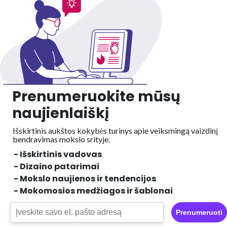
Prenumeruokite mūsų
naujienlaiškį
Išskirtinis aukštos kokybės turinys apie veiksmingą vaizdinį
bendravimas mokslo srityje.
- Išskirtinis vadovas
- Dizaino patarimai
- Mokslo naujienos ir tendencijos
- Mokomosios medžiagos ir šablonai
Prenumeruoti