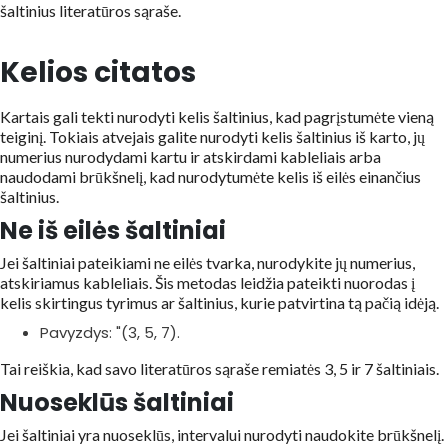
šaltinius literatūros sąraše.
Kelios citatos
Kartais gali tekti nurodyti kelis šaltinius, kad pagrįstumėte vieną
teiginį. Tokiais atvejais galite nurodyti kelis šaltinius iš karto, jų
numerius nurodydami kartu ir atskirdami kableliais arba
naudodami brūkšnelį, kad nurodytumėte kelis iš eilės einančius
šaltinius.
Ne iš eilės šaltiniai
Jei šaltiniai pateikiami ne eilės tvarka, nurodykite jų numerius,
atskiriamus kableliais. Šis metodas leidžia pateikti nuorodas į
kelis skirtingus tyrimus ar šaltinius, kurie patvirtina tą pačią idėją.
Pavyzdys: "(3, 5, 7).
Tai reiškia, kad savo literatūros sąraše remiatės 3, 5 ir 7 šaltiniais.
Nuoseklūs šaltiniai
Jei šaltiniai yra nuoseklūs, intervalui nurodyti naudokite brūkšnelį.