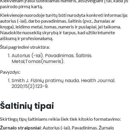
Kiekvienam įrašui suteikiamas numeris, atsižvelgiant į tai, kada jis
pasirodo pirmą kartą.
Kiekvienoje nuorodoje turėtų būti nurodyta konkreti informacija:
autorius (-iai), darbo pavadinimas, šaltinis (pvz., žurnalas ar
knyga), leidimo metai, tomas, numeris ir puslapiai, jei taikoma.
Naudokite nuoseklią skyrybą ir tarpus, kad užtikrintumėte
aiškumą ir profesionalumą.
Štai pagrindinė struktūra:
Autorius (-iai). Pavadinimas. Šaltinis.
Metai;Tomas(numeris).
Pavyzdys:
Smith J. Fizinių pratimų nauda. Health Journal.
2020;15(2):123-9.
Šaltinių tipai
Skirtingų tipų šaltiniams reikia šiek tiek kitokio formatavimo:
Žurnalo straipsniai
: Autorius (-iai). Pavadinimas. Žurnalo