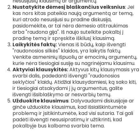
nesusijusių klausimų ar argumentų.
Nustatykite dėmesį blaškančius veiksnius
: Jei
kas nors kitas pateikia naują argumentą ar temą,
kuri atrodo nesusijusi su pradine diskusija,
pasidomėkite, ar tai nėra dėmesio atitraukimas
arba "raudona gija". Iš naujo sutelkite pokalbį į
pradinę temą ir spręskite iškilusį klausimą.
Laikykitės faktų:
Vienas iš būdų, kaip išvengti
"raudonosios silkės" klaidos, yra laikytis faktų.
Venkite asmeninių išpuolių ar emocinių argumentų,
kurie nėra tiesiogiai susiję su nagrinėjamu klausimu.
Aktyviai klausykitės:
Aktyvus kitų klausymasis yra
svarbi dalis, padedanti išvengti "raudonosios
seklyčios" klaidų. Atidžiai klausydamiesi, ką sako kiti,
ir tiesiogiai atsakydami į jų argumentus, galite
išvengti išsiblaškymo ar nesvarbių temų.
Užduokite klausimus
: Dalyvaudami diskusijoje ar
ginče užduokite klausimus, kad išsiaiškintumėte
problemą ir įsitikintumėte, kad visi sutaria. Tai gali
padėti išvengti nesusipratimų ir užtikrinti, kad
pokalbyje bus kalbama svarbia tema.