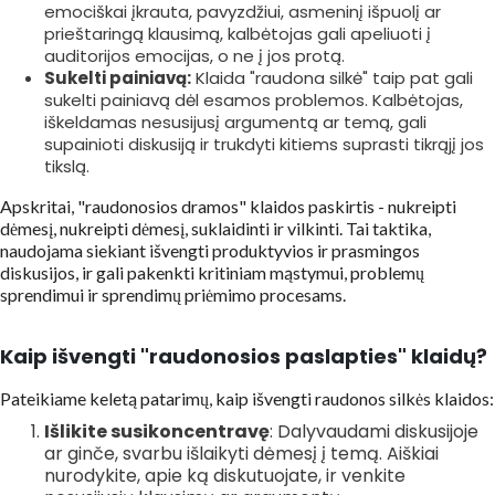
emociškai įkrauta, pavyzdžiui, asmeninį išpuolį ar
prieštaringą klausimą, kalbėtojas gali apeliuoti į
auditorijos emocijas, o ne į jos protą.
Sukelti painiavą:
Klaida "raudona silkė" taip pat gali
sukelti painiavą dėl esamos problemos. Kalbėtojas,
iškeldamas nesusijusį argumentą ar temą, gali
supainioti diskusiją ir trukdyti kitiems suprasti tikrąjį jos
tikslą.
Apskritai, "raudonosios dramos" klaidos paskirtis - nukreipti
dėmesį, nukreipti dėmesį, suklaidinti ir vilkinti. Tai taktika,
naudojama siekiant išvengti produktyvios ir prasmingos
diskusijos, ir gali pakenkti kritiniam mąstymui, problemų
sprendimui ir sprendimų priėmimo procesams.
Kaip išvengti "raudonosios paslapties" klaidų?
Pateikiame keletą patarimų, kaip išvengti raudonos silkės klaidos:
Išlikite susikoncentravę
: Dalyvaudami diskusijoje
ar ginče, svarbu išlaikyti dėmesį į temą. Aiškiai
nurodykite, apie ką diskutuojate, ir venkite