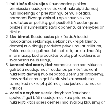
Politinės diskusijos
: Raudonosios pinklės
pirmiausia naudojamos siekiant nukreipti dėmesį
nuo sudėtingų ar prieštaringų temų. Politikai,
norėdami išvengti diskusijų apie savo veiklos
rezultatus ar politiką, gali pasitelkti "raudonąsias
pinkles" ir sumenkinti savo oponentų asmenybes ar
tikslus.
Skelbimai
: Raudonosios pinklės dažniausiai
naudojamos reklamoje, siekiant nukreipti klientų
dėmesį nuo tikrųjų produkto privalumų ar trūkumų.
Reklamuotojai gali naudoti netikslią ar klaidinančią
informaciją, kad produktas taptų patrauklesnis ar
svarbesnis nei iš tikrųjų.
Asmeniniai santykiai
: Asmeniniuose santykiuose
gali būti naudojamos "raudonos pinklės", siekiant
nukreipti dėmesį nuo nepatogių temų ar problemų.
Pavyzdžiui, asmuo gali iškelti visiškai nesusijusią
temą, kad nukreiptų dėmesį nuo jautrios temos ar
kritikos.
Verslo derybos
: Verslo derybose "raudonos
spalvos" gali būti naudojamos kaip priemonė
nukreipti kitos šalies dėmesį nuo svarbių klausimų ar