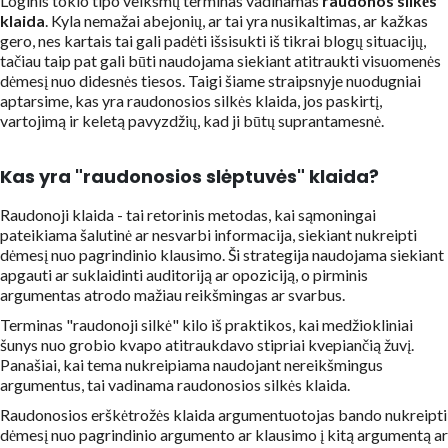
Loginis tokio tipo veiksmų terminas vadinamas
raudonos silkės
klaida
. Kyla nemažai abejonių, ar tai yra nusikaltimas, ar kažkas
gero, nes kartais tai gali padėti išsisukti iš tikrai blogų situacijų,
tačiau taip pat gali būti naudojama siekiant atitraukti visuomenės
dėmesį nuo didesnės tiesos. Taigi šiame straipsnyje nuodugniai
aptarsime, kas yra raudonosios silkės klaida, jos paskirtį,
vartojimą ir keletą pavyzdžių, kad ji būtų suprantamesnė.
Kas yra "raudonosios slėptuvės" klaida?
Raudonoji klaida - tai retorinis metodas, kai sąmoningai
pateikiama šalutinė ar nesvarbi informacija, siekiant nukreipti
dėmesį nuo pagrindinio klausimo. Ši strategija naudojama siekiant
apgauti ar suklaidinti auditoriją ar opoziciją, o pirminis
argumentas atrodo mažiau reikšmingas ar svarbus.
Terminas "raudonoji silkė" kilo iš praktikos, kai medžiokliniai
šunys nuo grobio kvapo atitraukdavo stipriai kvepiančią žuvį.
Panašiai, kai tema nukreipiama naudojant nereikšmingus
argumentus, tai vadinama raudonosios silkės klaida.
Raudonosios erškėtrožės klaida argumentuotojas bando nukreipti
dėmesį nuo pagrindinio argumento ar klausimo į kitą argumentą ar