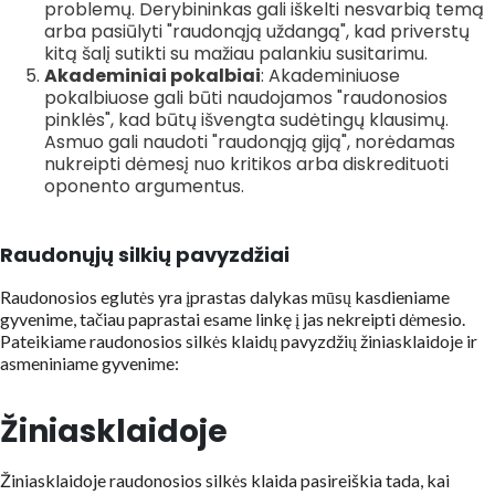
problemų. Derybininkas gali iškelti nesvarbią temą
arba pasiūlyti "raudonąją uždangą", kad priverstų
kitą šalį sutikti su mažiau palankiu susitarimu.
Akademiniai pokalbiai
: Akademiniuose
pokalbiuose gali būti naudojamos "raudonosios
pinklės", kad būtų išvengta sudėtingų klausimų.
Asmuo gali naudoti "raudonąją giją", norėdamas
nukreipti dėmesį nuo kritikos arba diskredituoti
oponento argumentus.
Raudonųjų silkių pavyzdžiai
Raudonosios eglutės yra įprastas dalykas mūsų kasdieniame
gyvenime, tačiau paprastai esame linkę į jas nekreipti dėmesio.
Pateikiame raudonosios silkės klaidų pavyzdžių žiniasklaidoje ir
asmeniniame gyvenime:
Žiniasklaidoje
Žiniasklaidoje raudonosios silkės klaida pasireiškia tada, kai