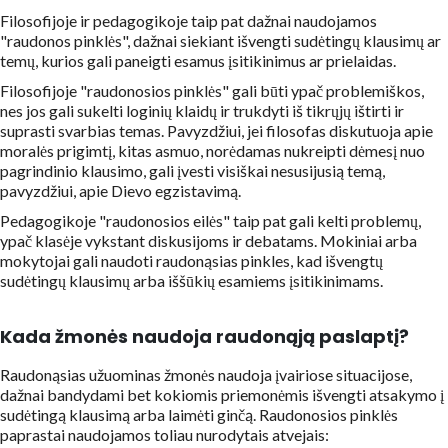
Filosofijoje ir pedagogikoje taip pat dažnai naudojamos
"raudonos pinklės", dažnai siekiant išvengti sudėtingų klausimų ar
temų, kurios gali paneigti esamus įsitikinimus ar prielaidas.
Filosofijoje "raudonosios pinklės" gali būti ypač problemiškos,
nes jos gali sukelti loginių klaidų ir trukdyti iš tikrųjų ištirti ir
suprasti svarbias temas. Pavyzdžiui, jei filosofas diskutuoja apie
moralės prigimtį, kitas asmuo, norėdamas nukreipti dėmesį nuo
pagrindinio klausimo, gali įvesti visiškai nesusijusią temą,
pavyzdžiui, apie Dievo egzistavimą.
Pedagogikoje "raudonosios eilės" taip pat gali kelti problemų,
ypač klasėje vykstant diskusijoms ir debatams. Mokiniai arba
mokytojai gali naudoti raudonąsias pinkles, kad išvengtų
sudėtingų klausimų arba iššūkių esamiems įsitikinimams.
Kada žmonės naudoja raudonąją paslaptį?
Raudonąsias užuominas žmonės naudoja įvairiose situacijose,
dažnai bandydami bet kokiomis priemonėmis išvengti atsakymo į
sudėtingą klausimą arba laimėti ginčą. Raudonosios pinklės
paprastai naudojamos toliau nurodytais atvejais: