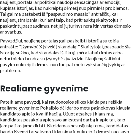
naujienų portalai ar politikai naudoja sensacingas ar emocijų
kupinas istorijas, kad nukreiptų dėmesį nuo pirminės problemos.
Tai galima pastebėti iš "paspaudimo masalo" antraščių, kai
naujienų straipsniai kuriami taip, kad pritrauktų skaitytojus ir
paskatintų paspaudimus, net jei jų turinys nėra itin vertas dėmesio
ar svarbus.
Pavyzdžiui, naujienų portalas gali paskelbti istoriją su tokia
antrašte: "Įžymybė X įsivėlė į skandalą!" Skaitytojai, paspaudę šią
istoriją, sužino, kad skandalas iš tikrųjų nėra labai rimtas arba
neturi nieko bendra su įžymybės įvaizdžiu. Naujienų šaltiniui
pavyko nukreipti dėmesį nuo tuo pat metu vykstančių įvykių ar
problemų.
Realiame gyvenime
Pateikiame pavyzdį, kai raudonosios silkės klaida pasireiškia
realiame gyvenime: Pokalbio dėl darbo metu pašnekovas klausia
kandidato apie jo kvalifikaciją. Užuot atsakęs į klausimą,
kandidatas pasakoja apie savo ankstesnį darbą ir apie tai, kaip
jam patiko jame dirbti. Iškeldamas nesusijusią temą, kandidatas
bando išvengti atsakymo į klausimą ir nukreipti dėmesį nuo savo