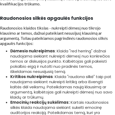
kvalifikacijos trūkumo.
Raudonosios silkės apgaulės funkcijos
Raudonosios klaidos tikslas - nukreipti dėmesį nuo tikrojo
klausimo ar temos, dažnai pateikiant nesusijusį klausimą ar
argumentą. Toliau pateikiamos pagrindinės raudonosios silkės
apgaulės funkcijos:
Dėmesio nukreipimas
: Klaida "red herring" dažnai
naudojama siekiant nukreipti dėmesį nuo konkrečios
temos ar diskusijos punkto. Kalbėtojas gali pakeisti
pokalbio eigą ir nutolti nuo pradinės temos,
iškeldamas nesusijusią temą.
Kritikos nukreipimas
: Klaida "raudona silkė" taip pat
naudojama siekiant nukreipti kritiką arba išvengti
kaltės dėl veiksmų. Pateikdamas naują klausimą ar
argumentą, kalbėtojas gali nukreipti dėmesį nuo savo
klaidų ar trūkumų.
Emocinių reakcijų sukėlimas:
Kartais raudonosios
silkės klaida naudojama siekiant sukelti emocinę
auditorijos reakciją. Pateikdamas temą, kuri yra