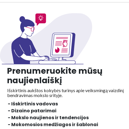
Prenumeruokite mūsų
naujienlaiškį
Išskirtinis aukštos kokybės turinys apie veiksmingą vaizdinį
bendravimas mokslo srityje.
- Išskirtinis vadovas
- Dizaino patarimai
- Mokslo naujienos ir tendencijos
- Mokomosios medžiagos ir šablonai