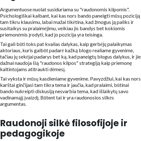
Argumentuose nuolat susiduriama su "raudonomis kilpomis".
Psichologiškai kalbant, kai kas nors bando paneigti mūsų poziciją
tam tikru klausimu, labai mažai tikėtina, kad žmogus ją paliks ir
susitaikys su pralaimėjimu, veikiau jis bandys bet kokiomis
priemonėmis įrodyti, kad jo pozicija yra teisinga.
Tai gali būti toks pat kvailas dalykas, kaip gerbėjų palaikymas
aktoriaus, kuris galbūt padarė kažką blogo realiame gyvenime,
tačiau jų sekėjai padarys bet ką, kad paneigtų blogus dalykus, ir jie
dažnai naudoja šią "raudonos kilpos" strategiją kaip priemonę
kaltintojams atitraukti dėmesį.
Tai vyksta ir mūsų kasdieniame gyvenime. Pavyzdžiui, kai kas nors
karštai ginčijasi tam tikra tema ir jaučia, kad pralaimi, būtinai
bando nukreipti diskusiją nesvarbia tema, kad išlaikytų savo
vadinamąjį įvaizdį. Būtent tai ir yra raudonosios silkės
argumentas.
Raudonoji silkė filosofijoje ir
pedagogikoje