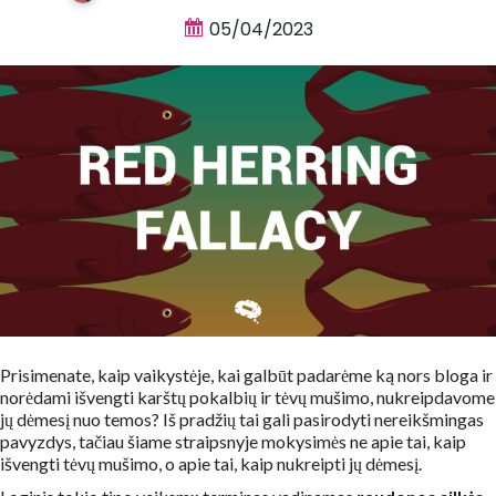
05/04/2023
Prisimenate, kaip vaikystėje, kai galbūt padarėme ką nors bloga ir
norėdami išvengti karštų pokalbių ir tėvų mušimo, nukreipdavome
jų dėmesį nuo temos? Iš pradžių tai gali pasirodyti nereikšmingas
pavyzdys, tačiau šiame straipsnyje mokysimės ne apie tai, kaip
išvengti tėvų mušimo, o apie tai, kaip nukreipti jų dėmesį.