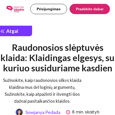
Prisijungimas
Pradėkite dabar
Atgal
Raudonosios slėptuvės
klaida: Klaidingas elgesys, su
kuriuo susiduriame kasdien
Sužinokite, kaip raudonosios silkės klaida
klaidina mus dėl loginių argumentų.
Sužinokite, kaip atpažinti ir išvengti šios
dažnai pasitaikančios klaidos.
8 min. skaityti
Sowjanya Pedada