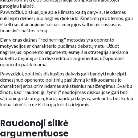
patogiau kalbėti.
Pavyzdžiui, diskusijoje apie klimato kaitą dalyvis, siekdamas
nukreipti dėmesį nuo anglies dioksido išmetimo problemos, gali
iškelti su atsinaujinančiaisiais energijos šaltiniais susijusios
finansinės naštos temą.
Dar vienas dažnas "red herring" metodas yra oponento
motyvacijos ar charakterio puolimas debatų metu. Užuot
nagrinėjusi oponento argumentų esmę, šia strategija siekiama
sukelti abejonių arba diskredituoti argumentus, užsipuolant
oponento patikimumą.
Pavyzdžiui, politinės diskusijos dalyvis gali bandyti nukreipti
dėmesį nuo oponento politinių pasiūlymų kritikuodamas jo
charakterį arba primindamas ankstesnius nusižengimus. Svarbu
žinoti, kad "raudonųjų žymių" naudojimas diskusijose gali būti
sąmoninga strategija, kurią naudoja dalyvis, siekiantis bet kokia
kaina laimėti, o ne iš tikrųjų keistis idėjomis.
Raudonoji silkė
argumentuose