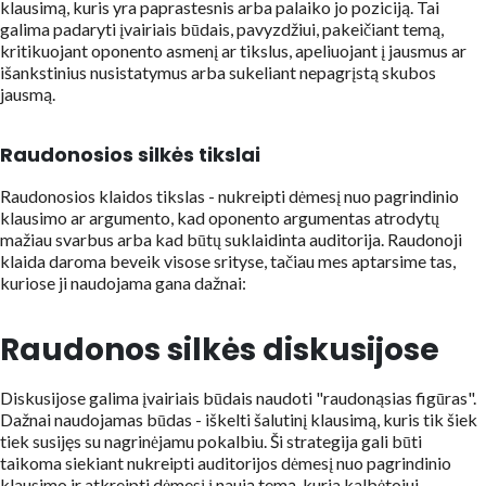
klausimą, kuris yra paprastesnis arba palaiko jo poziciją. Tai
galima padaryti įvairiais būdais, pavyzdžiui, pakeičiant temą,
kritikuojant oponento asmenį ar tikslus, apeliuojant į jausmus ar
išankstinius nusistatymus arba sukeliant nepagrįstą skubos
jausmą.
Raudonosios silkės tikslai
Raudonosios klaidos tikslas - nukreipti dėmesį nuo pagrindinio
klausimo ar argumento, kad oponento argumentas atrodytų
mažiau svarbus arba kad būtų suklaidinta auditorija. Raudonoji
klaida daroma beveik visose srityse, tačiau mes aptarsime tas,
kuriose ji naudojama gana dažnai:
Raudonos silkės diskusijose
Diskusijose galima įvairiais būdais naudoti "raudonąsias figūras".
Dažnai naudojamas būdas - iškelti šalutinį klausimą, kuris tik šiek
tiek susijęs su nagrinėjamu pokalbiu. Ši strategija gali būti
taikoma siekiant nukreipti auditorijos dėmesį nuo pagrindinio
klausimo ir atkreipti dėmesį į naują temą, kuria kalbėtojui