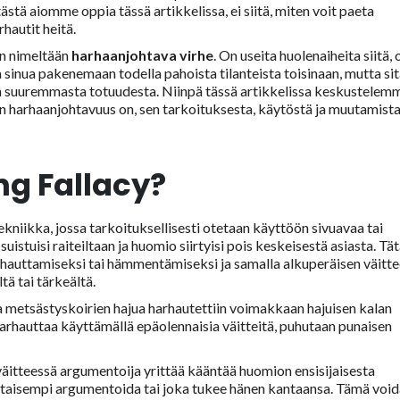
ästä aiomme oppia tässä artikkelissa, ei siitä, miten voit paeta
hautit heitä.
n nimeltään
harhaanjohtava virhe
. On useita huolenaiheita siitä,
a sinua pakenemaan todella pahoista tilanteista toisinaan, mutta si
n suuremmasta totuudesta. Niinpä tässä artikkelissa keskustelem
van harhaanjohtavuus on, sen tarkoituksesta, käytöstä ja muutamist
ng Fallacy?
kniikka, jossa tarkoituksellisesti otetaan käyttöön sivuavaa tai
suistuisi raiteiltaan ja huomio siirtyisi pois keskeisestä asiasta. Tä
arhauttamiseksi tai hämmentämiseksi ja samalla alkuperäisen väitt
 tai tärkeältä.
sa metsästyskoirien hajua harhautettiin voimakkaan hajuisen kalan
 harhauttaa käyttämällä epäolennaisia väitteitä, puhutaan punaisen
itteessä argumentoija yrittää kääntää huomion ensisijaisesta
kertaisempi argumentoida tai joka tukee hänen kantaansa. Tämä voi