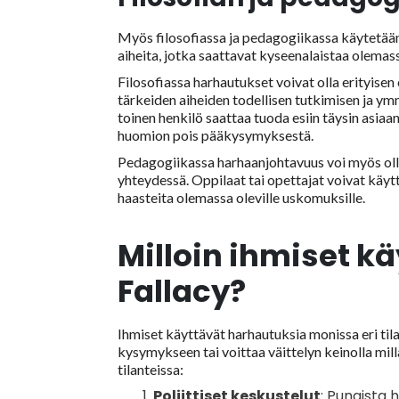
Myös filosofiassa ja pedagogiikassa käytetään 
aiheita, jotka saattavat kyseenalaistaa olemas
Filosofiassa harhautukset voivat olla erityisen o
tärkeiden aiheiden todellisen tutkimisen ja ym
toinen henkilö saattaa tuoda esiin täysin asi
huomion pois pääkysymyksestä.
Pedagogiikassa harhaanjohtavuus voi myös olla 
yhteydessä. Oppilaat tai opettajat voivat käyt
haasteita olemassa oleville uskomuksille.
Milloin ihmiset k
Fallacy?
Ihmiset käyttävät harhautuksia monissa eri tila
kysymykseen tai voittaa väittelyn keinolla mil
tilanteissa:
Poliittiset keskustelut
: Punaista