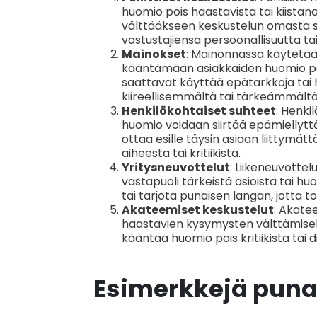
huomio pois haastavista tai kiistanal
välttääkseen keskustelun omasta su
vastustajiensa persoonallisuutta tai
Mainokset
: Mainonnassa käytetään
kääntämään asiakkaiden huomio pois 
saattavat käyttää epätarkkoja tai
kiireellisemmältä tai tärkeämmältä 
Henkilökohtaiset suhteet
: Henki
huomio voidaan siirtää epämiellyttä
ottaa esille täysin asiaan liittym
aiheesta tai kritiikistä.
Yritysneuvottelut
: Liikeneuvotte
vastapuoli tärkeistä asioista tai hu
tai tarjota punaisen langan, jotta 
Akateemiset keskustelut
: Akate
haastavien kysymysten välttämisek
kääntää huomio pois kritiikistä tai 
Esimerkkejä punas