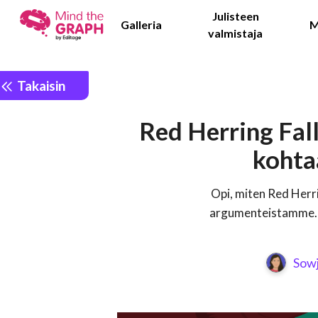
Julisteen
Galleria
M
valmistaja
Takaisin
Red Herring Fall
kohta
Opi, miten Red Herri
argumenteistamme. T
Sow