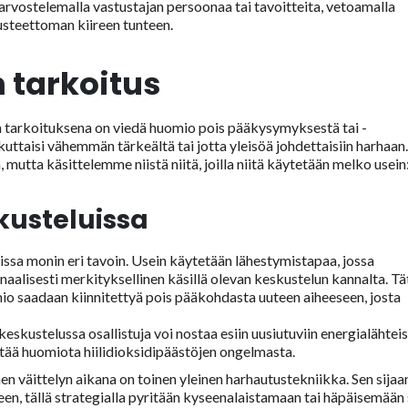
 arvostelemalla vastustajan persoonaa tai tavoitteita, vetoamalla
rusteettoman kiireen tunteen.
 tarkoitus
 tarkoituksena on viedä huomio pois pääkysymyksestä tai -
kuttaisi vähemmän tärkeältä tai jotta yleisöä johdettaisiin harhaan
a, mutta käsittelemme niistä niitä, joilla niitä käytetään melko usein
kusteluissa
ssa monin eri tavoin. Usein käytetään lähestymistapaa, jossa
inaalisesti merkityksellinen käsillä olevan keskustelun kannalta. Tä
mio saadaan kiinnitettyä pois pääkohdasta uuteen aiheeseen, josta
kustelussa osallistuja voi nostaa esiin uusiutuviin energialähteis
iirtää huomiota hiilidioksidipäästöjen ongelmasta.
n väittelyn aikana on toinen yleinen harhautustekniikka. Sen sijaa
een, tällä strategialla pyritään kyseenalaistamaan tai häpäisemään