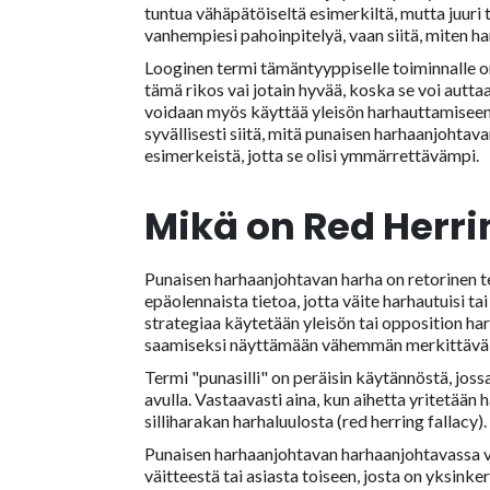
tuntua vähäpätöiseltä esimerkiltä, mutta juuri t
vanhempiesi pahoinpitelyä, vaan siitä, miten har
Looginen termi tämäntyyppiselle toiminnalle o
tämä rikos vai jotain hyvää, koska se voi autta
voidaan myös käyttää yleisön harhauttamisee
syvällisesti siitä, mitä punaisen harhaanjohta
esimerkeistä, jotta se olisi ymmärrettävämpi.
Mikä on Red Herri
Punaisen harhaanjohtavan harha on retorinen te
epäolennaista tietoa, jotta väite harhautuisi tai 
strategiaa käytetään yleisön tai opposition h
saamiseksi näyttämään vähemmän merkittävältä
Termi "punasilli" on peräisin käytännöstä, jos
avulla. Vastaavasti aina, kun aihetta yritetään
silliharakan harhaluulosta (red herring fallacy).
Punaisen harhaanjohtavan harhaanjohtavassa vä
väitteestä tai asiasta toiseen, josta on yksin