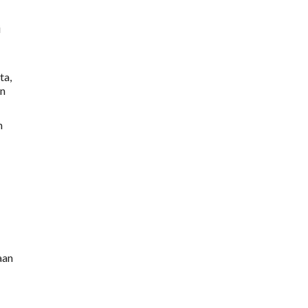
i
ta,
en
n
aan