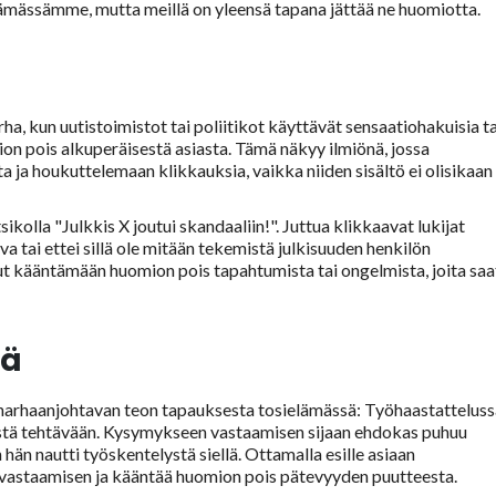
elämässämme, mutta meillä on yleensä tapana jättää ne huomiotta.
ha, kun uutistoimistot tai poliitikot käyttävät sensaatiohakuisia ta
mion pois alkuperäisestä asiasta. Tämä näkyy ilmiönä, jossa
a ja houkuttelemaan klikkauksia, vaikka niiden sisältö ei olisikaan
sikolla "Julkkis X joutui skandaaliin!". Juttua klikkaavat lukijat
 tai ettei sillä ole mitään tekemistä julkisuuden henkilön
ut kääntämään huomion pois tapahtumista tai ongelmista, joita saa
sä
harhaanjohtavan teon tapauksesta tosielämässä: Työhaastatteluss
estä tehtävään. Kysymykseen vastaamisen sijaan ehdokas puhuu
n hän nautti työskentelystä siellä. Ottamalla esille asiaan
ä vastaamisen ja kääntää huomion pois pätevyyden puutteesta.