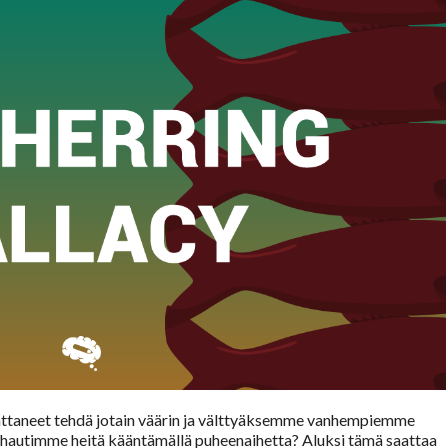
ttaneet tehdä jotain väärin ja välttyäksemme vanhempiemme
 harhautimme heitä kääntämällä puheenaihetta? Aluksi tämä saattaa