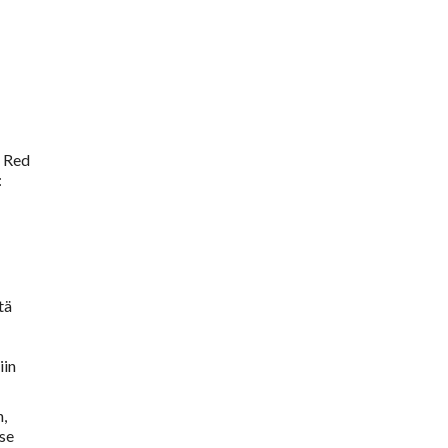
. Red
:
tä
iin
n,
 se