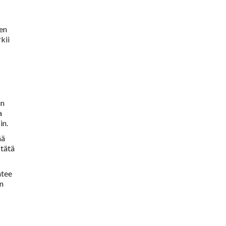
nen
kii
un
a
in.
ää
 tätä
ntee
un