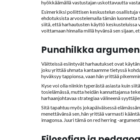
hyökkäämällä vastustajan uskottavuutta vasta
Esimerkiksi poliittisen keskustelun osallistuja 
ehdotuksista arvostelemalla tämän luonnetta t
siitä, että harhautusten käyttö keskusteluissa vo
voittamaan hinnalla millä hyvänsä sen sijaan, et
Punahilkka argumen
Väitteissä esiintyvät harhautukset ovat käytänt
joku yrittää uhmata kantaamme tietyssä kohdass
hyväksyy tappionsa, vaan hän yrittää pikemmink
Kyse voi olla niinkin typerästä asiasta kuin siit
tosielämässä, mutta heidän kannattajansa tekev
harhaanjohtavaa strategiaa välineenä syyttäji
Sitä tapahtuu myös jokapäiväisessä elämässämme
menettävänsä sen, hän yrittää varmasti kääntä
imagonsa. Juuri tämä on red herring -argumentt
Filosofian ja pedago