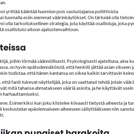
an.
voi yrittää kääntää huomion pois vastustajansa poliittisista
ai tuomalla esiin aiemmat väärinkäytökset. On tärkeää olla tietoi
i olla tarkoituksellinen strategia, jota käyttää osallistuja, joka pyr
tä osallistuisi aitoon ajatustenvaihtoon.
teissa
öjä, joihin törmää säännöllisesti. Psykologisesti ajateltuna, aina k
a, on hyvin epätodennäköistä, että henkilö jättää asian sikseen j
in todistaa, että hänen kantansa on oikea kaikin tarvittavin keino
ä, että fanit tukevat näyttelijää, joka on saattanut tehdä jotain väär
ät mitä tahansa uhmatakseen vääriä asioita, ja he käyttävät usein
en harhauttamiseksi.
. Esimerkiksi kun joku kiistelee kiivaasti tietystä aiheesta ja tu
ä keskustelun epäolennaiseen aiheeseen säilyttääkseen niin sanot
i.
giikan punaiset harakoita