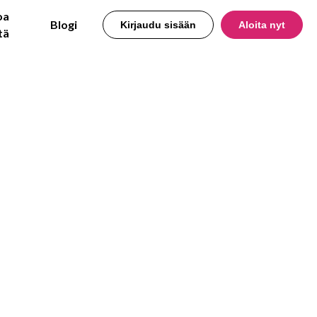
oa
Blogi
Kirjaudu sisään
Aloita nyt
tä