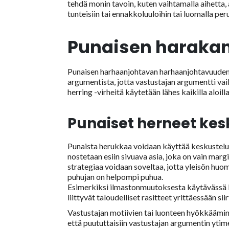
tehdä monin tavoin, kuten vaihtamalla aihetta,
tunteisiin tai ennakkoluuloihin tai luomalla pe
Punaisen harakan
Punaisen harhaanjohtavan harhaanjohtavuuden
argumentista, jotta vastustajan argumentti vai
herring -virheitä käytetään lähes kaikilla aloill
Punaiset herneet kes
Punaista herukkaa voidaan käyttää keskustelui
nostetaan esiin sivuava asia, joka on vain marg
strategiaa voidaan soveltaa, jotta yleisön huo
puhujan on helpompi puhua.
Esimerkiksi ilmastonmuutoksesta käytävässä kes
liittyvät taloudelliset rasitteet yrittäessään s
Vastustajan motiivien tai luonteen hyökkäämine
että puututtaisiin vastustajan argumentin ytim