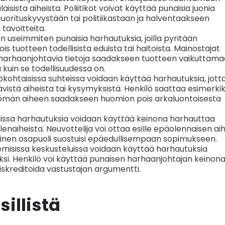
aisista aiheista. Poliitikot voivat käyttää punaisia juonia
orituskyvystään tai politiikastaan ja halventaakseen
 tavoitteita.
 useimmiten punaisia harhautuksia, joilla pyritään
tuotteen todellisista eduista tai haitoista. Mainostajat
 harhaanjohtavia tietoja saadakseen tuotteen vaikuttam
kuin se todellisuudessa on.
lökohtaisissa suhteissa voidaan käyttää harhautuksia, jott
vistä aiheista tai kysymyksistä. Henkilö saattaa esimerkik
ättömän aiheen saadakseen huomion pois arkaluontoisesta
luissa harhautuksia voidaan käyttää keinona harhauttaa
olenaiheista. Neuvottelija voi ottaa esille epäolennaisen a
toinen osapuoli suostuisi epäedullisempaan sopimukseen.
emisissa keskusteluissa voidaan käyttää harhautuksia
si. Henkilö voi käyttää punaisen harhaanjohtajan keinon
diskreditoida vastustajan argumentti.
illistä