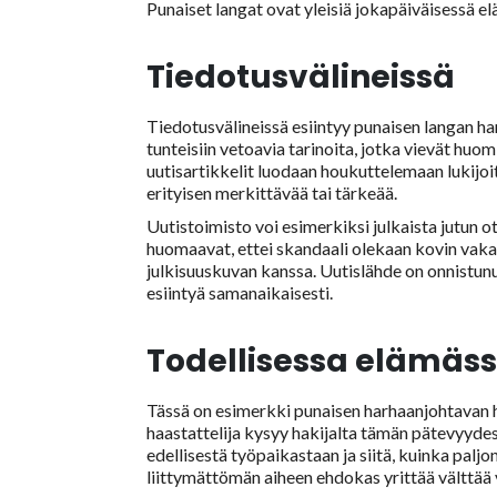
Punaiset langat ovat yleisiä jokapäiväisessä 
Tiedotusvälineissä
Tiedotusvälineissä esiintyy punaisen langan har
tunteisiin vetoavia tarinoita, jotka vievät huo
uutisartikkelit luodaan houkuttelemaan lukijoit
erityisen merkittävää tai tärkeää.
Uutistoimisto voi esimerkiksi julkaista jutun ot
huomaavat, ettei skandaali olekaan kovin vakava
julkisuuskuvan kanssa. Uutislähde on onnistun
esiintyä samanaikaisesti.
Todellisessa elämäs
Tässä on esimerkki punaisen harhaanjohtavan 
haastattelija kysyy hakijalta tämän pätevyyd
edellisestä työpaikastaan ja siitä, kuinka paljo
liittymättömän aiheen ehdokas yrittää välttä