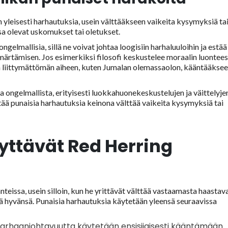
yleisesti harhautuksia, usein välttääkseen vaikeita kysymyksiä ta
sa olevat uskomukset tai oletukset.
ngelmallisia, sillä ne voivat johtaa loogisiin harhaluuloihin ja estää
märtämisen. Jos esimerkiksi filosofi keskustelee moraalin luontees
aan liittymättömän aiheen, kuten Jumalan olemassaolon, kääntääkse
ongelmallista, erityisesti luokkahuonekeskustelujen ja väittelyje
tää punaisia harhautuksia keinona välttää vaikeita kysymyksiä tai
äyttävät Red Herring
nteissa, usein silloin, kun he yrittävät välttää vastaamasta haastav
lä hyvänsä. Punaisia harhautuksia käytetään yleensä seuraavissa
 harhaanjohtavuutta käytetään ensisijaisesti kääntämään