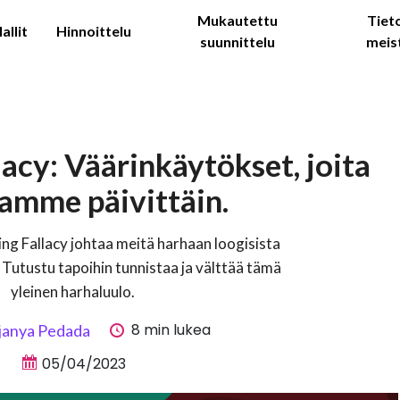
Mukautettu
Tiet
allit
Hinnoittelu
suunnittelu
meis
acy: Väärinkäytökset, joita
amme päivittäin.
ng Fallacy johtaa meitä harhaan loogisista
utustu tapoihin tunnistaa ja välttää tämä
yleinen harhaluulo.
8 min lukea
janya Pedada
05/04/2023