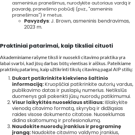
asmeninius pranešimus, nurodykite autoriaus vardą ir
pavardę, pranešimo pobūdį (pvz., "asmeninis
pranešimas") ir metus.
Pavyzdys
: J. Brown, asmeninis bendravimas,
2023 m.
Praktiniai patarimai, kaip tiksliai cituoti
Akademiniame rašyme tiksli ir nuosekli citavimo praktika yra
labai svarbi, kad jūsų darbas būtų vientisas ir aiškus. Pateikiame
praktinių patarimų, kaip užtikrinti tikslų citavimą pagal AIP stilių:
Dukart patikrinkite kiekvieno šaltinio
informaciją:
Kruopščiai patikrinkite autorių vardus,
publikavimo datas ir puslapių numerius. Netikslūs
duomenys gali pakenkti jūsų nuorodų patikimumui.
Visur laikykitės nuoseklaus stiliaus:
Išlaikykite
vienodą citavimo formatą, skyrybą ir didžiąsias
raides visose dokumento citatose. Nuoseklumas
didina skaitomumą ir profesionalumą.
Naudokite nuorodų įrankius ir programinę
įrangą:
Naudokite citavimo valdymo įrankius,