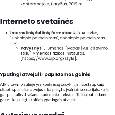
konferencijoje, Paryžius, 2019 m.
Interneto svetainės
Internetinių šaltinių formatas:
A. B. Autorius,
"Tinklalapio pavadinimas", tinklalapio pavadinimas,
[URL].
Pavyzdys
: J. Smithas, "Įvadas į AIP citavimo
stilių", Amerikos fizikos institutas,
[https://www.aip.org/style].
Ypatingi atvejai ir papildomos gairės
AIP citavimo stiliuje yra konkrečių taisyklių ir nuostatų, kaip
cituoti specialius atvejus ir kaip elgtis įvairiais scenarijais, kurių
gali pasitaikyti rašant akademinius tekstus. Toliau pateikiamos
gairės, kaip elgtis tokiais ypatingais atvejais: