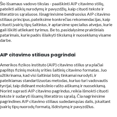
Šio išsamaus vadovo tikslas - paaiškinti AIP citavimo stilių,
pateikti aiškių nurodymų ir pavyzdžių, kaip cituoti tekste ir
literatūros sąrašuose. Išnagrinėsime bendruosius AIP citavimo
stiliaus principus, pateiksime konkrečias rekomendacijas, kaip
cituoti įvairių tipų šaltinius, ir aptarsime specialius atvejus, kurie
gali iškilti atliekant tyrimus. Be to, pasidalysime praktiniais
patarimais, kurie padės išlaikyti tikslumą ir nuoseklumą visame
darbe.
AIP citavimo stiliaus pagrindai
Amerikos fizikos instituto (AIP) citavimo stilius yra plačiai
paplitęs fizinių mokslų srities šaltinių citavimo formatas. Juo
užtikrinama, kad visi šaltiniai būtų tinkamai nurodyti, ir
pateikiamas standartizuotas metodas, kuriuo turi vadovautis
tyrėjai, taip didinant mokslinio rašto aiškumą ir nuoseklumą.
Norint suprasti AIP citavimo pagrindus, reikia išmokti cituoti
tekste ir sudaryti išsamų literatūros sąrašą. Čia nagrinėsime
pagrindines AIP citavimo stiliaus sudedamąsias dalis, įskaitant
įvairių tipų nuorodų formatą, išdėstymą ir pavyzdžius.