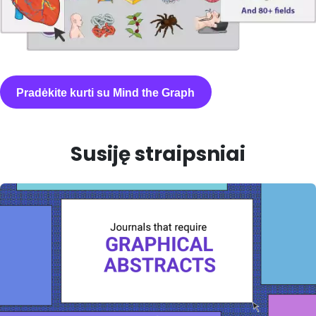
Pradėkite kurti su Mind the Graph
Susiję straipsniai