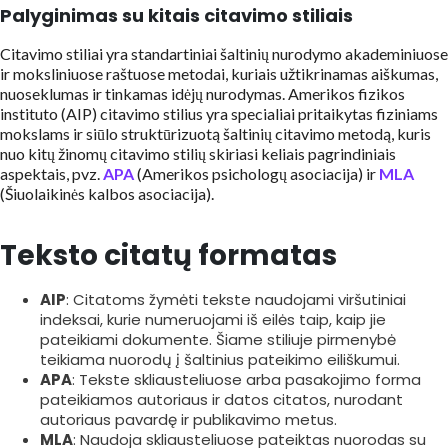
Palyginimas su kitais citavimo stiliais
Citavimo stiliai yra standartiniai šaltinių nurodymo akademiniuose
ir moksliniuose raštuose metodai, kuriais užtikrinamas aiškumas,
nuoseklumas ir tinkamas idėjų nurodymas. Amerikos fizikos
instituto (AIP) citavimo stilius yra specialiai pritaikytas fiziniams
mokslams ir siūlo struktūrizuotą šaltinių citavimo metodą, kuris
nuo kitų žinomų citavimo stilių skiriasi keliais pagrindiniais
aspektais, pvz.
APA
(Amerikos psichologų asociacija) ir
MLA
(Šiuolaikinės kalbos asociacija).
Teksto citatų formatas
AIP
: Citatoms žymėti tekste naudojami viršutiniai
indeksai, kurie numeruojami iš eilės taip, kaip jie
pateikiami dokumente. Šiame stiliuje pirmenybė
teikiama nuorodų į šaltinius pateikimo eiliškumui.
APA
: Tekste skliausteliuose arba pasakojimo forma
pateikiamos autoriaus ir datos citatos, nurodant
autoriaus pavardę ir publikavimo metus.
MLA
: Naudoja skliausteliuose pateiktas nuorodas su