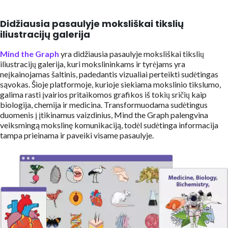
Didžiausia pasaulyje moksliškai tikslių
iliustracijų galerija
Mind the Graph
yra didžiausia pasaulyje moksliškai tikslių
iliustracijų galerija, kuri mokslininkams ir tyrėjams yra
neįkainojamas šaltinis, padedantis vizualiai perteikti sudėtingas
sąvokas. Šioje platformoje, kurioje siekiama mokslinio tikslumo,
galima rasti įvairios pritaikomos grafikos iš tokių sričių kaip
biologija, chemija ir medicina. Transformuodama sudėtingus
duomenis į įtikinamus vaizdinius, Mind the Graph palengvina
veiksmingą mokslinę komunikaciją, todėl sudėtinga informacija
tampa prieinama ir paveiki visame pasaulyje.