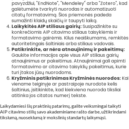
pavyzdžiui, "EndNote", "Mendeley" arba "Zotero", kad
galėtumėte tvarkyti nuorodas ir automatizuoti
citatų formatavimą. Šios priemonės padeda
sumažinti klaidų skaičių ir taupyti laiką.
Laikykitės AIP stiliaus gairių:
Susipažinkite su
konkrečiomis AIP citavimo stiliaus taisyklėmis ir
formatavimo gairėmis. Kilus neaiškumams, remkitės
autoritetingais šaltiniais arba stiliaus vadovais.
Patikrinkite, ar nėra atnaujinimų ir pakeitimų:
Gaukite informacijos apie visus AIP stiliaus gairių
atnaujinimus ar pakeitimus. Atnaujinimai gali apimti
formatavimo ar citavimo taisyklių pakeitimus, kurie
turi įtakos jūsų nuorodoms.
Kryžminis patikrinimas Kryžminės nuorodos:
Kai
viename teiginyje ar pastraipoje nurodote kelis
šaltinius, įsitikinkite, kad kiekviena nuoroda tiksliai
atitinka jos citatos numerį tekste.
Laikydamiesi šių praktinių patarimų, galite veiksmingai taikyti
AIP citavimo stilių savo akademiniame rašto darbe, užtikrindami
tikslumą, nuoseklumą ir mokslinių standartų laikymąsi.