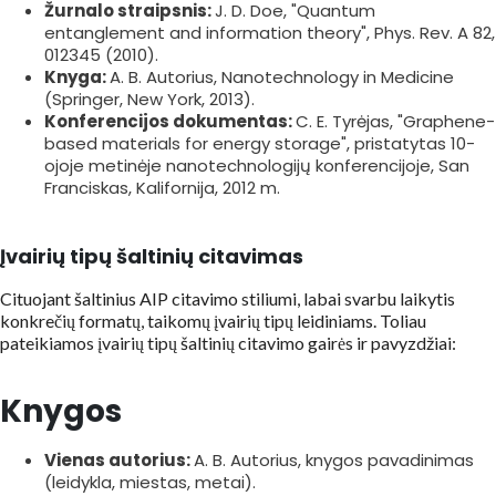
Žurnalo straipsnis:
J. D. Doe, "Quantum
entanglement and information theory", Phys. Rev. A 82,
012345 (2010).
Knyga:
A. B. Autorius, Nanotechnology in Medicine
(Springer, New York, 2013).
Konferencijos dokumentas:
C. E. Tyrėjas, "Graphene-
based materials for energy storage", pristatytas 10-
ojoje metinėje nanotechnologijų konferencijoje, San
Franciskas, Kalifornija, 2012 m.
Įvairių tipų šaltinių citavimas
Cituojant šaltinius AIP citavimo stiliumi, labai svarbu laikytis
konkrečių formatų, taikomų įvairių tipų leidiniams. Toliau
pateikiamos įvairių tipų šaltinių citavimo gairės ir pavyzdžiai:
Knygos
Vienas autorius:
A. B. Autorius, knygos pavadinimas
(leidykla, miestas, metai).