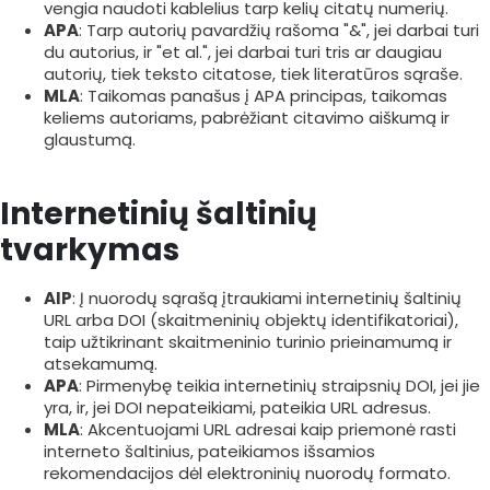
vengia naudoti kablelius tarp kelių citatų numerių.
APA
: Tarp autorių pavardžių rašoma "&", jei darbai turi
du autorius, ir "et al.", jei darbai turi tris ar daugiau
autorių, tiek teksto citatose, tiek literatūros sąraše.
MLA
: Taikomas panašus į APA principas, taikomas
keliems autoriams, pabrėžiant citavimo aiškumą ir
glaustumą.
Internetinių šaltinių
tvarkymas
AIP
: Į nuorodų sąrašą įtraukiami internetinių šaltinių
URL arba DOI (skaitmeninių objektų identifikatoriai),
taip užtikrinant skaitmeninio turinio prieinamumą ir
atsekamumą.
APA
: Pirmenybę teikia internetinių straipsnių DOI, jei jie
yra, ir, jei DOI nepateikiami, pateikia URL adresus.
MLA
: Akcentuojami URL adresai kaip priemonė rasti
interneto šaltinius, pateikiamos išsamios
rekomendacijos dėl elektroninių nuorodų formato.