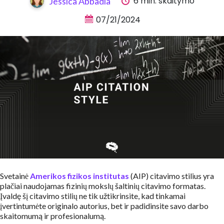
6 min. skaitymo
Jessica Abbadia
07/21/2024
Svetainė
Amerikos fizikos institutas
(AIP) citavimo stilius yra
plačiai naudojamas fizinių mokslų šaltinių citavimo formatas.
Įvaldę šį citavimo stilių ne tik užtikrinsite, kad tinkamai
įvertintumėte originalo autorius, bet ir padidinsite savo darbo
skaitomumą ir profesionalumą.