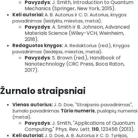
Pavyzdys
: J. Smith, Introduction to Quantum
Mechanics (Springer, New York, 2015).
Keli autoriai:
A. B. Autorius ir C. D. Autorius, knygos
pavadinimas (leidykla, miestas, metai).
Pavyzdys
: A. Smith ir B. Johnson, Advanced
Materials Science (Wiley-VCH, Weinheim,
2018).
Redaguotos knygos:
A. Redaktorius (red.), Knygos
pavadinimas (leidėjas, miestas, metai).
Pavyzdys
: S. Brown (red.), Handbook of
Nanotechnology (CRC Press, Boca Raton,
2017).
Žurnalo straipsniai
Vienas autorius:
J. D. Doe, "Straipsnio pavadinimas",
žurnalo pavadinimas
Tūrio numeris
, puslapių numeriai
(metai).
Pavyzdys
: J. Smith, "Applications of Quantum
Computing," Phys. Rev. Lett.
110
, 123456 (2013).
Keli autoriai:
J. D. Doe, A. B. Autorius ir C. D. Tyrėjas,