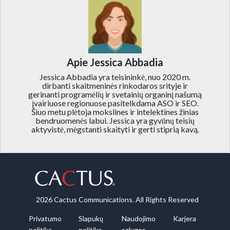
Apie Jessica Abbadia
Jessica Abbadia yra teisininkė, nuo 2020 m.
dirbanti skaitmeninės rinkodaros srityje ir
gerinanti programėlių ir svetainių organinį našumą
įvairiuose regionuose pasitelkdama ASO ir SEO.
Šiuo metu plėtoja mokslines ir intelektines žinias
bendruomenės labui. Jessica yra gyvūnų teisių
aktyvistė, mėgstanti skaityti ir gerti stiprią kavą.
2026 Cactus Communications. All Rights Reserved
Privatumo
Slapukų
Naudojimo
Karjera
politika
politika
sąlygos