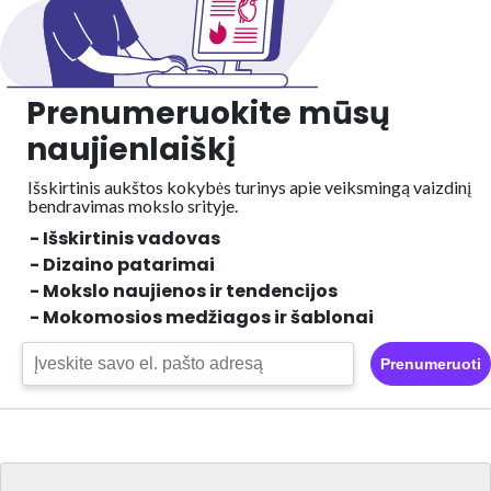
Prenumeruokite mūsų
naujienlaiškį
Išskirtinis aukštos kokybės turinys apie veiksmingą vaizdinį
bendravimas mokslo srityje.
- Išskirtinis vadovas
- Dizaino patarimai
- Mokslo naujienos ir tendencijos
- Mokomosios medžiagos ir šablonai
Prenumeruoti