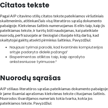
Citatos tekste
Pagal AIP citavimo stilių citatos tekste pateikiamos viršutiniais
skaitmenimis, atitinkančiais visą literatūros sąrašą dokumento
pabaigoje. Kiekvienas šaltinis numeruojamas iš eilės taip, kaip jis
pateikiamas tekste, ir turėtų būti naudojamas, kai pateikiate
nuorodą, perfrazuojate ar tiesiogiai cituojate kitą darbą, kad
skaitytojai galėtų atsekti pirminius šaltinius. Pavyzdžiui:
Naujausi tyrimai parodė, kad kvantinės kompiuterijos
srityje padaryta didelė pažanga¹
Eksperimentas atliktas taip, kaip aprašyta
ankstesniuose tyrimuose.²
Nuorodų sąrašas
AIP stiliaus literatūros sąrašas pateikiamas dokumento pabaigoje
ir jame išsamiai aprašomas kiekvienas tekste cituojamas šaltinis.
Nuorodos išvardijamos numeriais tokia tvarka, kokia jos
pateikiamos tekste. Pavyzdžiui: