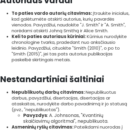
Autoriaus vardai
To paties vardo autorių citavimas:
Įtraukite inicialus,
kad galėtumėte atskirti autorius, kurių pavardės
vienodos. Pavyzdžiui, naudokite "J. Smith" ir "A. Smith",
norėdami atskirti Johną Smithą ir Alice Smith.
Keli to paties autoriaus kūriniai:
Kūrinius nurodykite
chronologine tvarka, pradedant nuo anksčiausio
leidinio. Pavyzdžiui, cituokite "Smith (2010)", o po to
"Smith (2015)", jei tas pats autorius publikacijas
paskelbė skirtingais metais.
Nestandartiniai šaltiniai
Nepublikuotų darbų citavimas:
Nepublikuotus
darbus, pavyzdžiui, disertacijas, disertacijas ar
ataskaitas, nurodykite darbo pavadinimą ir jo statusą
(pvz., "nepublikuotas").
Pavyzdys
: A. Johnsonas, "Kvantinių
skaičiavimų algoritmai", nepublikuota.
Asmeninių ryšių citavimas:
Pateikdami nuorodas į