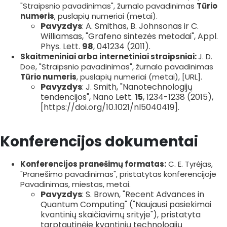
"Straipsnio pavadinimas", žurnalo pavadinimas
Tūrio
numeris
, puslapių numeriai (metai).
Pavyzdys
: A. Smithas, B. Johnsonas ir C.
Williamsas, "Grafeno sintezės metodai", Appl.
Phys. Lett.
98
, 041234 (2011).
Skaitmeniniai arba internetiniai straipsniai:
J. D.
Doe, "Straipsnio pavadinimas", žurnalo pavadinimas
Tūrio numeris
, puslapių numeriai (metai), [URL].
Pavyzdys
: J. Smith, "Nanotechnologijų
tendencijos", Nano Lett.
15
, 1234-1238 (2015),
[https://doi.org/10.1021/nl5040419].
Konferencijos dokumentai
Konferencijos pranešimų formatas:
C. E. Tyrėjas,
"Pranešimo pavadinimas", pristatytas konferencijoje
Pavadinimas, miestas, metai.
Pavyzdys
: S. Brown, "Recent Advances in
Quantum Computing" ("Naujausi pasiekimai
kvantinių skaičiavimų srityje"), pristatyta
tarptautinėje kvantinių technologijų