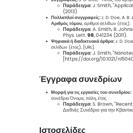
Παράδειγμα
: J. Smith, "Appli
(2013).
Πολλαπλοί συγγραφείς:
J. D. Doe, A. B
Αριθμός τόμου
, αριθμοί σελίδων (έτος).
Παράδειγμα
: A. Smith, B. Joh
Phys. Lett.
98
, 041234 (2011).
Ψηφιακά ή διαδικτυακά άρθρα:
J. D. Do
σελίδων (έτος), [URL].
Παράδειγμα
: J. Smith, "Nanot
[https://doi.org/10.1021/nl5040
Έγγραφα συνεδρίων
Μορφή για τις εργασίες του συνεδρίου:
συνέδριο Όνομα, πόλη, έτος.
Παράδειγμα
: S. Brown, "Rece
Διεθνές Συνέδριο για την Κβαντικ
Ιστοσελίδες