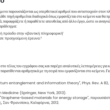
νο
μενο παρουσιάζονται ως υπερθετικοί αριθμοί που αντιστοιχούν στον π
θε πηγή αριθμείται διαδοχικά όπως εμφανίζεται στο κείμενο και θα πρ
ά, παραφράζετε ή παραθέτετε απευθείας από άλλο έργο, ώστε οι αναγν
παράδειγμα:
κή πρόοδο στην κβαντική πληροφορική¹
 σε προηγούμενη έρευνα.²
το τέλος του εγγράφου σας και παρέχει αναλυτικές λεπτομέρειες για 
παρατίθενται αριθμητικά με τη σειρά που εμφανίζονται στο κείμενο. Γι
ntum entanglement and information theory", Phys. Rev. A 82,
n Medicine (Springer, New York, 2013).
, "Graphene-based materials for energy storage", παρουσιάσ
ς, Σαν Φρανσίσκο, Καλιφόρνια, 2012.