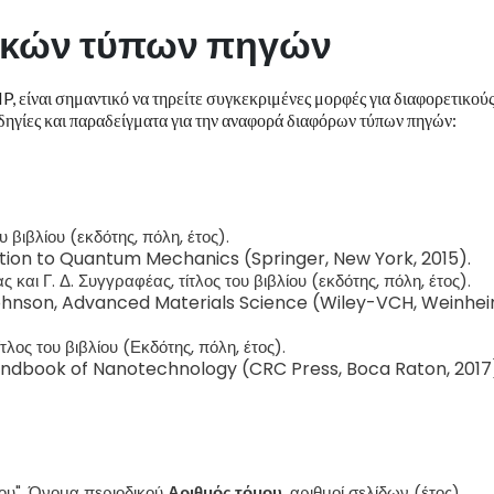
ικών τύπων πηγών
, είναι σημαντικό να τηρείτε συγκεκριμένες μορφές για διαφορετικού
ηγίες και παραδείγματα για την αναφορά διαφόρων τύπων πηγών:
υ βιβλίου (εκδότης, πόλη, έτος).
uction to Quantum Mechanics (Springer, New York, 2015).
 και Γ. Δ. Συγγραφέας, τίτλος του βιβλίου (εκδότης, πόλη, έτος).
 Johnson, Advanced Materials Science (Wiley-VCH, Weinhei
ίτλος του βιβλίου (Εκδότης, πόλη, έτος).
 Handbook of Nanotechnology (CRC Press, Boca Raton, 2017
ρου", Όνομα περιοδικού
Αριθμός τόμου
, αριθμοί σελίδων (έτος).