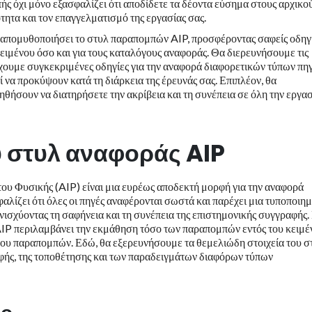
ς όχι μόνο εξασφαλίζει ότι αποδίδετε τα δέοντα εύσημα στους αρχικο
τητα και τον επαγγελματισμό της εργασίας σας.
 απομυθοποιήσει το στυλ παραπομπών AIP, προσφέροντας σαφείς οδηγ
κειμένου όσο και για τους καταλόγους αναφοράς. Θα διερευνήσουμε τις
έχουμε συγκεκριμένες οδηγίες για την αναφορά διαφορετικών τύπων πη
ί να προκύψουν κατά τη διάρκεια της έρευνάς σας. Επιπλέον, θα
θήσουν να διατηρήσετε την ακρίβεια και τη συνέπεια σε όλη την εργα
υ στυλ αναφοράς AIP
ου Φυσικής (AIP) είναι μια ευρέως αποδεκτή μορφή για την αναφορά
λίζει ότι όλες οι πηγές αναφέρονται σωστά και παρέχει μια τυποποιη
νισχύοντας τη σαφήνεια και τη συνέπεια της επιστημονικής συγγραφής.
IP περιλαμβάνει την εκμάθηση τόσο των παραπομπών εντός του κειμέ
γου παραπομπών. Εδώ, θα εξερευνήσουμε τα θεμελιώδη στοιχεία του σ
ής, της τοποθέτησης και των παραδειγμάτων διαφόρων τύπων