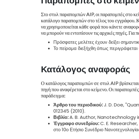
Παραπομπές στο κείμε
Στο στυλ παραπομπών AIP, οι παραπομπές στο κεί
κατάλογο παραπομπών στο τέλος του εγγράφου. Κά
να χρησιμοποιείται κάθε φορά που κάνετε αναφορ
να μπορούν να εντοπίσουν τις αρχικές πηγές. Για 
Πρόσφατες μελέτες έχουν δείξει σημαντι
Το πείραμα διεξήχθη όπως περιγράφεται
Κατάλογος αναφοράς
Ο κατάλογος παραπομπών σε στυλ AIP βρίσκεται σ
πηγή που αναφέρεται στο κείμενο. Οι παραπομπές 
παράδειγμα:
Άρθρο του περιοδικού:
J. D. Doe, "Qua
012345 (2010).
Βιβλίο:
A. B. Author, Nanotechnology i
Έγγραφο συνεδρίου:
C. E. Researcher
στο 10ο Ετήσιο Συνέδριο Νανοτεχνολογία