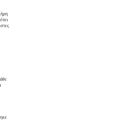
λήρη
έπει
ώστες
κάθε
α
τηκε