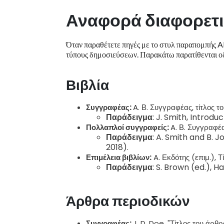
Αναφορά διαφορετ
Όταν παραθέτετε πηγές με το στυλ παραπομπής AIP
τύπους δημοσιεύσεων. Παρακάτω παρατίθενται οδ
Βιβλία
Συγγραφέας:
A. Β. Συγγραφέας, τίτλος το
Παράδειγμα
: J. Smith, Introd
Πολλαπλοί συγγραφείς:
A. Β. Συγγραφέας
Παράδειγμα
: A. Smith and B.
2018).
Επιμέλεια βιβλίων:
A. Εκδότης (επιμ.), Τ
Παράδειγμα
: S. Brown (ed.),
Άρθρα περιοδικών
Συγγραφέας:
J. D. Doe, "Τίτλος του άρθ