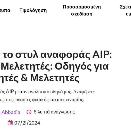
Προσαρμοσμένη
Σχετ
τυπα
Τιμολόγηση
σχεδίαση
ε
το στυλ αναφοράς AIP:
 Μελετητές: Οδηγός για
ητές & Μελετητές
άς AIP με τον αναλυτικό οδηγό μας. Αναφέρετε
ας στις εργασίες φυσικής και αστρονομίας.
6 λεπτά ανάγνωσης
a Abbadia
07/21/2024