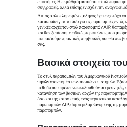
επιστήμες. Η εκμάθηση αυτού του στυλ παραπομπή
συγγραφείς, αλλά επίσης ενισχύει την αναγνωσιμό
Αυτός ο ολοκληρωμένος οδηγός έχει ως στόχο να
και παραδείγματα τόσο για τις παραπομπές εντός 
γενικές αρχές του στυλ παραπομπών AIP, θα παρ
και θα εξετάσουμε ειδικές περιπτώσεις που μπορε
μοιραστούμε πρακτικές συμβουλές που θα σας βοη
σας.
Βασικά στοιχεία το
Το στυλ παραπομπών του Αμερικανικού Ινστιτούτ
πηγών στον τομέα των φυσικών επιστημών. Εξασφα
μέθοδο που πρέπει να ακολουθούν οι ερευνητές, ε
κατανόηση των βασικών αρχών της παραπομπής A
όσο και της κατασκευής ενός περιεκτικού καταλό
παραπομπών AIP, συμπεριλαμβανομένης της μορφ
παραπομπών.