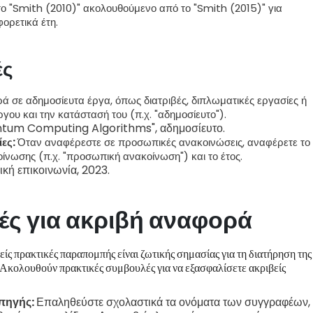
το "Smith (2010)" ακολουθούμενο από το "Smith (2015)" για
φορετικά έτη.
ές
ά σε αδημοσίευτα έργα, όπως διατριβές, διπλωματικές εργασίες ή
έργου και την κατάστασή του (π.χ. "αδημοσίευτο").
antum Computing Algorithms", αδημοσίευτο.
ίες:
Όταν αναφέρεστε σε προσωπικές ανακοινώσεις, αναφέρετε το
ίνωσης (π.χ. "προσωπική ανακοίνωση") και το έτος.
κή επικοινωνία, 2023.
ές για ακριβή αναφορά
είς πρακτικές παραπομπής είναι ζωτικής σημασίας για τη διατήρηση της
. Ακολουθούν πρακτικές συμβουλές για να εξασφαλίσετε ακριβείς
 πηγής:
Επαληθεύστε σχολαστικά τα ονόματα των συγγραφέων, 