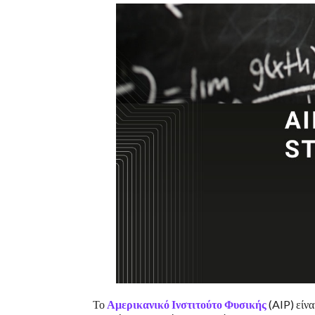
Το
Αμερικανικό Ινστιτούτο Φυσικής
(AIP) είνα