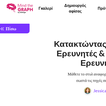
Δημιουργός
Γκαλερί
Πρό
αφίσας
Πίσω
Κατακτώντας 
Ερευνητές &
Ερευν
Μάθετε το στυλ αναφορ
σωστά τις πηγές σ
Jessic