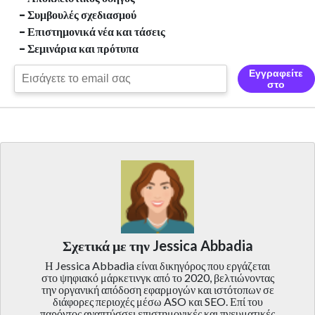
- Συμβουλές σχεδιασμού
- Επιστημονικά νέα και τάσεις
- Σεμινάρια και πρότυπα
Εγγραφείτε
στο
Σχετικά με την Jessica Abbadia
Η Jessica Abbadia είναι δικηγόρος που εργάζεται
στο ψηφιακό μάρκετινγκ από το 2020, βελτιώνοντας
την οργανική απόδοση εφαρμογών και ιστότοπων σε
διάφορες περιοχές μέσω ASO και SEO. Επί του
παρόντος αναπτύσσει επιστημονικές και πνευματικές