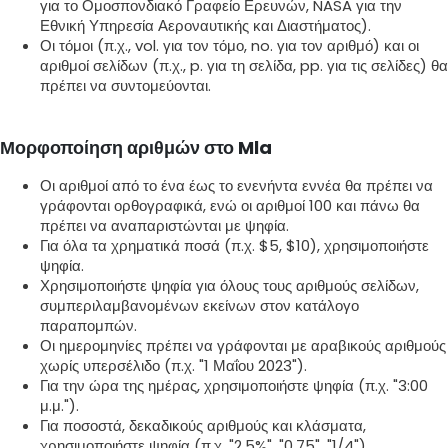
για το Ομοσπονδιακό Γραφείο Ερευνών, NASA για την
Εθνική Υπηρεσία Αεροναυτικής και Διαστήματος).
Οι τόμοι (π.χ., vol. για τον τόμο, no. για τον αριθμό) και οι
αριθμοί σελίδων (π.χ., p. για τη σελίδα, pp. για τις σελίδες) θα
πρέπει να συντομεύονται.
Μορφοποίηση αριθμών στο Mla
Οι αριθμοί από το ένα έως το ενενήντα εννέα θα πρέπει να
γράφονται ορθογραφικά, ενώ οι αριθμοί 100 και πάνω θα
πρέπει να αναπαριστώνται με ψηφία.
Για όλα τα χρηματικά ποσά (π.χ. $5, $10), χρησιμοποιήστε
ψηφία.
Χρησιμοποιήστε ψηφία για όλους τους αριθμούς σελίδων,
συμπεριλαμβανομένων εκείνων στον κατάλογο
παραπομπών.
Οι ημερομηνίες πρέπει να γράφονται με αραβικούς αριθμούς
χωρίς υπερσέλιδο (π.χ. "1 Μαΐου 2023").
Για την ώρα της ημέρας, χρησιμοποιήστε ψηφία (π.χ. "3:00
μ.μ.").
Για ποσοστά, δεκαδικούς αριθμούς και κλάσματα,
χρησιμοποιήστε ψηφία (π.χ. "2,5%", "0,75", "1/4").