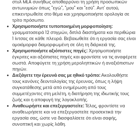
στυλ MLA συνήθως αποθαρρύνει τη χρήση προσωπικών
αντωνυμιών όπως "εγώ", "μου" και "εσύ". Αντ' αυτού,
επικεντρωθείτε στο θέμα και χρησιμοποιήστε ορολογία σε
τρίτο πρόσωπο.
Χρησιμοποιήστε τυποποιημένη μορφοποίηση:
γραμματοσειρά 12 στιγμών, διπλά διαστήματα και περιθώρια
1 ίντσας σε κάθε πλευρά. Βεβαιωθείτε ότι η εργασία σας είναι
ομοιόμορφα διαμορφωμένη σε όλη τη διάρκειά της.
Χρησιμοποιήστε αξιόπιστες πηγές:
Χρησιμοποιήστε
έγκριτες και αξιόπιστες πηγές και φροντίστε να τις αναφέρετε
σωστά. Αποφύγετε τη χρήση μεροληπτικών ή αναξιόπιστων
πηγών.
Διεξάγετε την έρευνά σας με ηθικό τρόπο:
Ακολουθήστε
τους κανόνες δεοντολογίας της έρευνας, όπως η λήψη
συγκατάθεσης μετά από ενημέρωση από τους
συμμετέχοντες στη μελέτη, η διατήρηση της ιδιωτικής τους
ζωής και η αποφυγή της λογοκλοπής.
Αναθεωρήστε και επεξεργαστείτε:
Τέλος, φροντίστε να
αναθεωρήσετε και να επεξεργαστείτε προσεκτικά την
εργασία σας, ώστε να διασφαλίσετε ότι είναι σαφής,
συνοπτική και χωρίς λάθη.