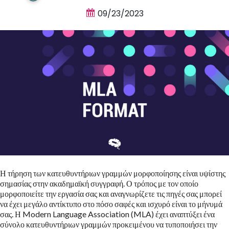
09/23/2023
Η τήρηση των κατευθυντήριων γραμμών μορφοποίησης είναι υψίστης
σημασίας στην ακαδημαϊκή συγγραφή. Ο τρόπος με τον οποίο
μορφοποιείτε την εργασία σας και αναγνωρίζετε τις πηγές σας μπορεί
να έχει μεγάλο αντίκτυπο στο πόσο σαφές και ισχυρό είναι το μήνυμά
σας. Η Modern Language Association (MLA) έχει αναπτύξει ένα
σύνολο κατευθυντήριων γραμμών προκειμένου να τυποποιήσει την