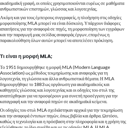
ακαδημαϊκή γραφή, οι οποίες χρησιμοποιούνται ευρέως σε μαθήματα
ανθρωπιστικών επιστημών, γλώσσας και λογοτεχνίας.
Ακόμη και για τους έμπειρους συγγραφείς, η πλοήγηση στις οδηγίες
μορφοποίησης MLA μπορεί να είναι δύσκολη. Υπάρχουν διάφορες
απαιτήσεις για την αναφορά σε πηγές, τη μορφοποίηση των εγγράφων
και την παραγωγή μιας σελίδας αναφοράς έργων, επομένως η
παρακολούθηση όλων αυτών μπορεί να αποτελέσει πρόκληση.
Τι είναι η μορφή MLA;
Το 1951 δημιουργήθηκε η μορφή MLA (Modern Language
Association) ως μέθοδος τεκμηρίωσης και αναφοράς για τη
λογοτεχνία, τη γλώσσα και άλλα ανθρωπιστικά θέματα. Η MLA
δημιουργήθηκε το 1883 ως οργάνωση για ακαδημαϊκούς και
καθηγητές γλώσσας και λογοτεχνίας και οι οδηγίες του στυλ της
αναπτύχθηκαν για να προσφέρουν μια συνεπή προσέγγιση για την
καταγραφή και την αναφορά πηγών σε ακαδημαϊκά κείμενα.
Οι οδηγίες του στυλ MLA σχεδιάστηκαν αρχικά για την τεκμηρίωση
και την αναφορά έντυπων πηγών, όπως βιβλία και άρθρα. Ωστόσο,
καθώς η τεχνολογία και η πρόσβαση στην πληροφορία και η χρήση της
εξελίχθηκαν, το ίδιο συνέβη και με τις οδηγίες MLA. Η MLA