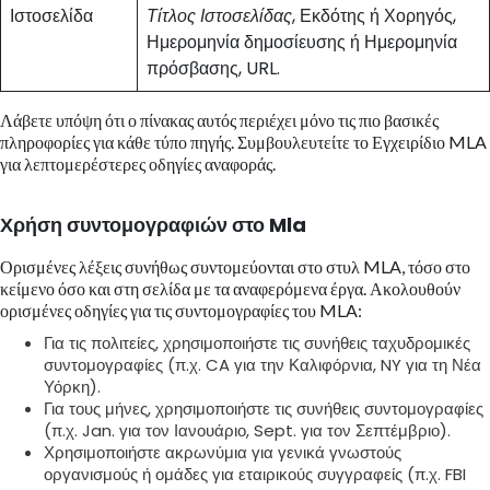
Ιστοσελίδα
Τίτλος Ιστοσελίδας
, Εκδότης ή Χορηγός,
Ημερομηνία δημοσίευσης ή Ημερομηνία
πρόσβασης, URL.
Λάβετε υπόψη ότι ο πίνακας αυτός περιέχει μόνο τις πιο βασικές
πληροφορίες για κάθε τύπο πηγής. Συμβουλευτείτε το Εγχειρίδιο MLA
για λεπτομερέστερες οδηγίες αναφοράς.
Χρήση συντομογραφιών στο Mla
Ορισμένες λέξεις συνήθως συντομεύονται στο στυλ MLA, τόσο στο
κείμενο όσο και στη σελίδα με τα αναφερόμενα έργα. Ακολουθούν
ορισμένες οδηγίες για τις συντομογραφίες του MLA:
Για τις πολιτείες, χρησιμοποιήστε τις συνήθεις ταχυδρομικές
συντομογραφίες (π.χ. CA για την Καλιφόρνια, NY για τη Νέα
Υόρκη).
Για τους μήνες, χρησιμοποιήστε τις συνήθεις συντομογραφίες
(π.χ. Jan. για τον Ιανουάριο, Sept. για τον Σεπτέμβριο).
Χρησιμοποιήστε ακρωνύμια για γενικά γνωστούς
οργανισμούς ή ομάδες για εταιρικούς συγγραφείς (π.χ. FBI