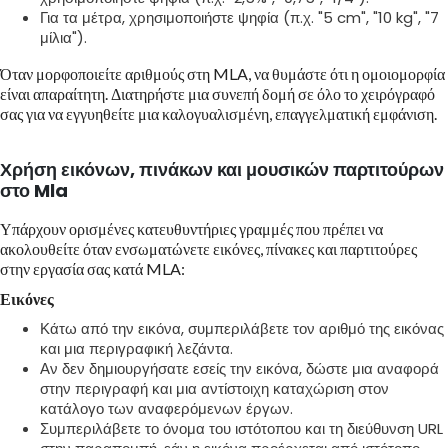
Για τα μέτρα, χρησιμοποιήστε ψηφία (π.χ. "5 cm", "10 kg", "7
μίλια").
Όταν μορφοποιείτε αριθμούς στη MLA, να θυμάστε ότι η ομοιομορφία
είναι απαραίτητη. Διατηρήστε μια συνεπή δομή σε όλο το χειρόγραφό
σας για να εγγυηθείτε μια καλογυαλισμένη, επαγγελματική εμφάνιση.
Χρήση εικόνων, πινάκων και μουσικών παρτιτούρων
στο Mla
Υπάρχουν ορισμένες κατευθυντήριες γραμμές που πρέπει να
ακολουθείτε όταν ενσωματώνετε εικόνες, πίνακες και παρτιτούρες
στην εργασία σας κατά MLA:
Εικόνες
Κάτω από την εικόνα, συμπεριλάβετε τον αριθμό της εικόνας
και μια περιγραφική λεζάντα.
Αν δεν δημιουργήσατε εσείς την εικόνα, δώστε μια αναφορά
στην περιγραφή και μια αντίστοιχη καταχώριση στον
κατάλογο των αναφερόμενων έργων.
Συμπεριλάβετε το όνομα του ιστότοπου και τη διεύθυνση URL