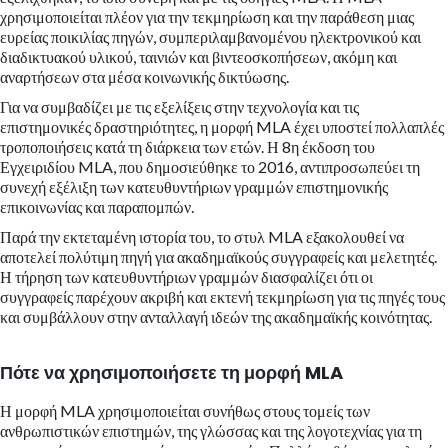
χρησιμοποιείται πλέον για την τεκμηρίωση και την παράθεση μιας
ευρείας ποικιλίας πηγών, συμπεριλαμβανομένου ηλεκτρονικού και
διαδικτυακού υλικού, ταινιών και βιντεοσκοπήσεων, ακόμη και
αναρτήσεων στα μέσα κοινωνικής δικτύωσης.
Για να συμβαδίζει με τις εξελίξεις στην τεχνολογία και τις
επιστημονικές δραστηριότητες, η μορφή MLA έχει υποστεί πολλαπλές
τροποποιήσεις κατά τη διάρκεια των ετών. Η 8η έκδοση του
Εγχειριδίου MLA, που δημοσιεύθηκε το 2016, αντιπροσωπεύει τη
συνεχή εξέλιξη των κατευθυντήριων γραμμών επιστημονικής
επικοινωνίας και παραπομπών.
Παρά την εκτεταμένη ιστορία του, το στυλ MLA εξακολουθεί να
αποτελεί πολύτιμη πηγή για ακαδημαϊκούς συγγραφείς και μελετητές.
Η τήρηση των κατευθυντήριων γραμμών διασφαλίζει ότι οι
συγγραφείς παρέχουν ακριβή και εκτενή τεκμηρίωση για τις πηγές τους
και συμβάλλουν στην ανταλλαγή ιδεών της ακαδημαϊκής κοινότητας.
Πότε να χρησιμοποιήσετε τη μορφή MLA
Η μορφή MLA χρησιμοποιείται συνήθως στους τομείς των
ανθρωπιστικών επιστημών, της γλώσσας και της λογοτεχνίας για τη