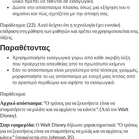
υλικό πρέπει να τίθενται σε εισαγωγικά.
Δώστε στο απόσπασμα πλαίσιο, όπως μια εξήγηση του τι
σημαίνει και πώς σχετίζεται με την άποψή σας.
Παράδειγμα: (22). Αυτό δείχνει ότι η τεχνολογία έχει ευνοϊκή
επίδραση στη μάθηση των μαθητών και πρέπει να χρησιμοποιείται στις
τάξεις.
Παραθέτοντας
Χρησιμοποιήστε εισαγωγικά γύρω από κάθε ακριβή λέξη
που προέρχεται απευθείας από το πρωτότυπο κείμενο.
Εάν το απόσπασμα είναι μεγαλύτερο από τέσσερις γραμμές,
μορφοποιήστε το ως απόσπασμα με εσοχή μιας ίντσας από
το αριστερό περιθώριο και αφήστε τα εισαγωγικά.
Παράδειγμα:
Αρχικό απόσπασμα:
"Ο τρόπος για να ξεκινήσετε είναι να
σταματήσετε να μιλάτε και να αρχίσετε να κάνετε". (Από τον Walt
Disney).
Στην εφημερίδα:
Ο Walt Disney δήλωσε χαρακτηριστικά: "Ο τρόπος
για να ξεκινήσεις είναι να σταματήσεις να μιλάς και να αρχίσεις να
κάνεις" (αναφέρεται στο Johnson 35).