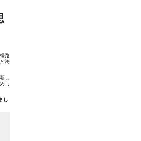
思
謝経路
ど誇
新し
めし
まし