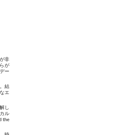
が非
らが
でデー
。結
なエ
理解し
カル
he
、時