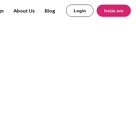
gn
About Us
Blog
Login
Inizia ora