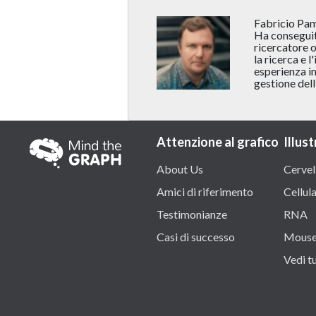
Fabricio Pamp
Ha conseguito
ricercatore o
la ricerca e 
esperienza in
gestione dell
Attenzione al grafico
Illust
About Us
Cervel
Amici di riferimento
Cellul
Testimonianze
RNA
Casi di successo
Mous
Vedi tu