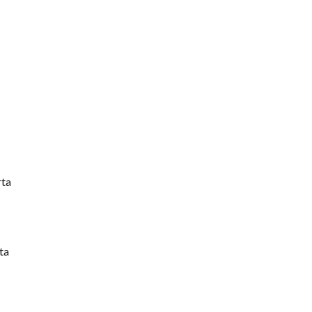
rta
ta