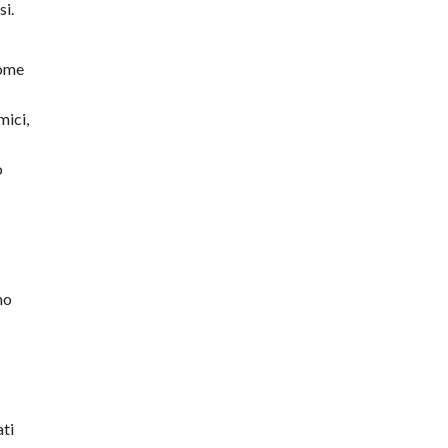
si.
come
mici,
o
no
ati