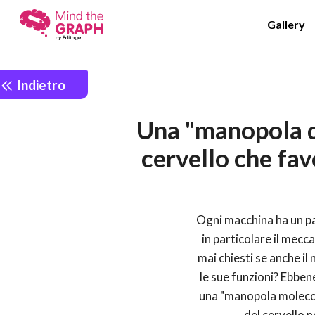
Gallery
Indietro
Una "manopola d
cervello che fav
Ogni macchina ha un pan
in particolare il mec
mai chiesti se anche il
le sue funzioni? Ebben
una "manopola molecola
del cervello n