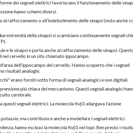
forme dei segnali elettrici favoriscano il funzionamento delle sinap
issione hanno schemi diversi.
 al rafforzamento o all'indebolimento delle sinapsi (noto anche 
 due estremità della sinapsi si scambiano continuamente segnali chi
TP).
ule e le sinapsi e porta anche al rafforzamento delle sinapsi. Quest
i nel cervello in un sito chiamato ippocampo.
sull'area dell'ippocampo del cervello. Hanno scoperto che i segnali
o risultati analoghi.
icchi" erano forniti sotto forma di segnali analogici e non digitali.
prensione più chiara del meccanismo. Questi segnali analogici han
rcuito cerebrale.
 questi segnali elettrici. La molecola Kvβ1 allargava l'azione
potassio, ma contribuisce anche a modellare i segnali elettrici.
nza, hanno escluso la molecola Kvβ1 nei topi. Ben presto i risult