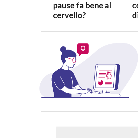
pause fa bene al
c
cervello?
d