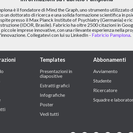
lona è il fondatore di Mind the Graph, uno strumento utilizzato da
 un dottorato di ricerca e una solida formazione scientifica in ps
spite presso il Max Planck Institute of Psychiatry (Germania) e ric
l'istruzione (IDOR, Brasile). Fabricio ha oltre 2500 citazioni in Goog
 piccole imprese innovative, con una rilevante esperienza nella pro
'innovazione. Collegatevi con lui su LinkedIn -
Fabricio Pamplona
.
razioni
Templates
Abbonamenti
lo
Presentazioni in
Avviamento
diapositive
a
Studente
Estratti grafici
Ricercatore
Infografiche
e
Squadre e laborator
Poster
tti
Vedi tutti