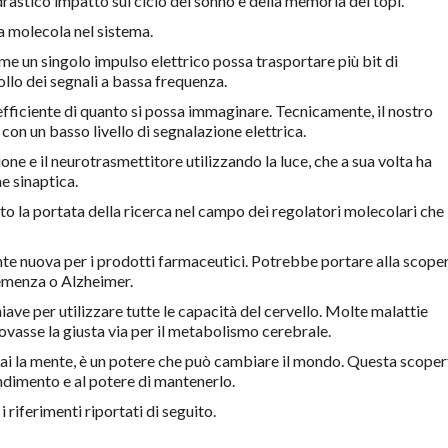
astico impatto sul ciclo del sonno e della memoria dei topi.
a molecola nel sistema.
me un singolo impulso elettrico possa trasportare più bit di
lo dei segnali a bassa frequenza.
 efficiente di quanto si possa immaginare. Tecnicamente, il nostro
on un basso livello di segnalazione elettrica.
one e il neurotrasmettitore utilizzando la luce, che a sua volta ha
ne sinaptica.
o la portata della ricerca nel campo dei regolatori molecolari che
e nuova per i prodotti farmaceutici. Potrebbe portare alla scope
demenza o Alzheimer.
iave per utilizzare tutte le capacità del cervello. Molte malattie
ovasse la giusta via per il metabolismo cerebrale.
ai la mente, è un potere che può cambiare il mondo. Questa scoper
ndimento e al potere di mantenerlo.
i riferimenti riportati di seguito.