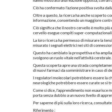
hanno mostrato una reazione opposta, con un dr
Ciò ha confermato l'azione positiva svolta dall
Oltre a questo, la ricerca ha anche scoperto co
informazione, consentendo un maggiore control
Ciò significa che il nostro cervello è molto più
cervello esegue compiti super-computazionali c
La loro ricerca ha permesso di misurare la tensi
misurato i segnali elettrici nei siti di connessio
Questo ha cambiato la prospettiva e ha ampliat
svolgono un ruolo vitale nell'attività cerebrale.
Questa scoperta apre una strada completament
di nuovi farmaci da somministrare in caso di 
I regolatori molecolari potrebbero essere la ch
neurologiche potrebbero essere curate se si tr
Come si dice, l'apprendimento non esaurisce m
porta senza dubbio a un nuovo livello di appre
Per saperne di più sulla loro ricerca, consultate 
Riferimento :