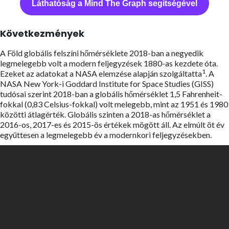
Láthatóság a Mind The Graph segítségével
Következmények
A Föld globális felszíni hőmérséklete 2018-ban a negyedik
legmelegebb volt a modern feljegyzések 1880-as kezdete óta.
1
Ezeket az adatokat a NASA elemzése alapján szolgáltatta
. A
NASA New York-i Goddard Institute for Space Studies (GISS)
tudósai szerint 2018-ban a globális hőmérséklet 1,5 Fahrenheit-
fokkal (0,83 Celsius-fokkal) volt melegebb, mint az 1951 és 1980
közötti átlagérték. Globális szinten a 2018-as hőmérséklet a
2016-os, 2017-es és 2015-ös értékek mögött áll. Az elmúlt öt év
együttesen a legmelegebb év a modernkori feljegyzésekben.