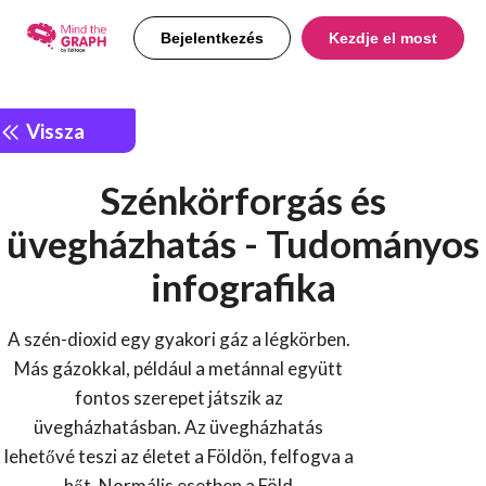
Bejelentkezés
Kezdje el most
Vissza
Szénkörforgás és
üvegházhatás - Tudományos
infografika
A szén-dioxid egy gyakori gáz a légkörben.
Más gázokkal, például a metánnal együtt
fontos szerepet játszik az
üvegházhatásban. Az üvegházhatás
lehetővé teszi az életet a Földön, felfogva a
hőt. Normális esetben a Föld