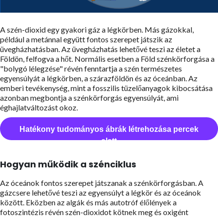
A szén-dioxid egy gyakori gáz a légkörben. Más gázokkal,
például a metánnal együtt fontos szerepet játszik az
üvegházhatásban. Az üvegházhatás lehetővé teszi az életet a
Földön, felfogva a hőt. Normális esetben a Föld szénkörforgása a
"bolygó lélegzése" révén fenntartja a szén természetes
egyensúlyát a légkörben, a szárazföldön és az óceánban. Az
emberi tevékenység, mint a fosszilis tüzelőanyagok kibocsátása
azonban megbontja a szénkörforgás egyensúlyát, ami
éghajlatváltozást okoz.
Hatékony tudományos ábrák létrehozása percek
alatt
Hogyan működik a szénciklus
Az óceánok fontos szerepet játszanak a szénkörforgásban. A
gázcsere lehetővé teszi az egyensúlyt a légkör és az óceánok
között. Eközben az algák és más autotróf élőlények a
fotoszintézis révén szén-dioxidot kötnek meg és oxigént