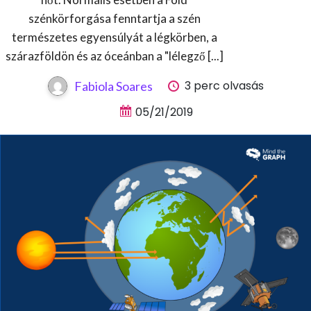
szénkörforgása fenntartja a szén
természetes egyensúlyát a légkörben, a
szárazföldön és az óceánban a "lélegző [...]
3 perc olvasás
Fabiola Soares
05/21/2019