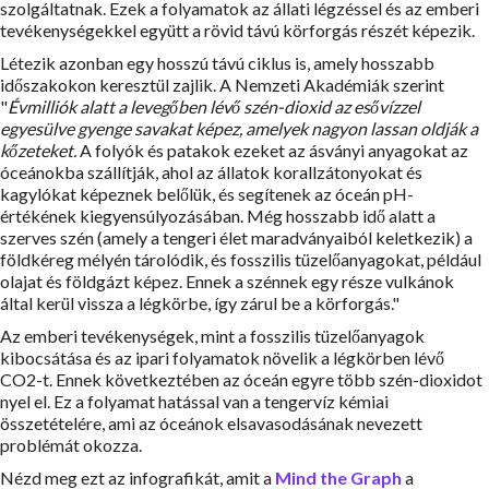
szolgáltatnak. Ezek a folyamatok az állati légzéssel és az emberi
tevékenységekkel együtt a rövid távú körforgás részét képezik.
Létezik azonban egy hosszú távú ciklus is, amely hosszabb
időszakokon keresztül zajlik. A Nemzeti Akadémiák szerint
"
Évmilliók alatt a levegőben lévő szén-dioxid az esővízzel
egyesülve gyenge savakat képez, amelyek nagyon lassan oldják a
kőzeteket.
A folyók és patakok ezeket az ásványi anyagokat az
óceánokba szállítják, ahol az állatok korallzátonyokat és
kagylókat képeznek belőlük, és segítenek az óceán pH-
értékének kiegyensúlyozásában. Még hosszabb idő alatt a
szerves szén (amely a tengeri élet maradványaiból keletkezik) a
földkéreg mélyén tárolódik, és fosszilis tüzelőanyagokat, például
olajat és földgázt képez. Ennek a szénnek egy része vulkánok
által kerül vissza a légkörbe, így zárul be a körforgás."
Az emberi tevékenységek, mint a fosszilis tüzelőanyagok
kibocsátása és az ipari folyamatok növelik a légkörben lévő
CO2-t. Ennek következtében az óceán egyre több szén-dioxidot
nyel el. Ez a folyamat hatással van a tengervíz kémiai
összetételére, ami az óceánok elsavasodásának nevezett
problémát okozza.
Nézd meg ezt az infografikát, amit a
Mind the Graph
a