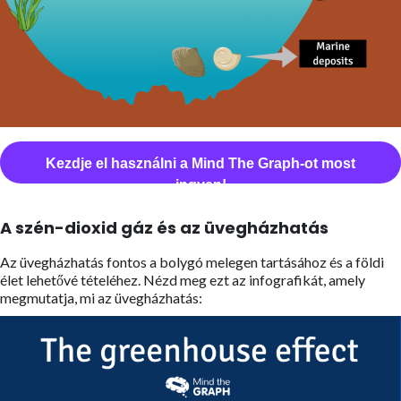
Kezdje el használni a Mind The Graph-ot most
ingyen!
A szén-dioxid gáz és az üvegházhatás
Az üvegházhatás fontos a bolygó melegen tartásához és a földi
élet lehetővé tételéhez. Nézd meg ezt az infografikát, amely
megmutatja, mi az üvegházhatás: