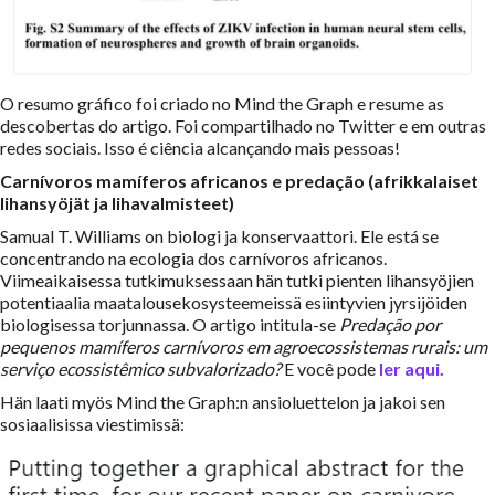
O resumo gráfico foi criado no Mind the Graph e resume as
descobertas do artigo.
Foi compartilhado no Twitter e em outras
redes sociais.
Isso é ciência alcançando mais pessoas!
Carnívoros mamíferos africanos e predação (afrikkalaiset
lihansyöjät ja lihavalmisteet)
Samual T. Williams on biologi ja konservaattori.
Ele está se
concentrando na ecologia dos carnívoros africanos.
Viimeaikaisessa tutkimuksessaan hän tutki pienten lihansyöjien
potentiaalia maatalousekosysteemeissä esiintyvien jyrsijöiden
biologisessa torjunnassa.
O artigo intitula-se
Predação por
pequenos mamíferos carnívoros em agroecossistemas rurais: um
serviço ecossistêmico subvalorizado?
E você pode
ler aqui.
Hän laati myös Mind the Graph:n ansioluettelon ja jakoi sen
sosiaalisissa viestimissä: