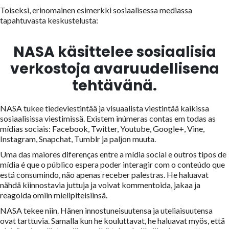
Toiseksi, erinomainen esimerkki sosiaalisessa mediassa
tapahtuvasta keskustelusta:
NASA käsittelee sosiaalisia
verkostoja avaruudellisena
tehtävänä.
NASA tukee tiedeviestintää ja visuaalista viestintää kaikissa
sosiaalisissa viestimissä.
Existem inúmeras contas em todas as
mídias sociais: Facebook, Twitter, Youtube, Google+, Vine,
Instagram, Snapchat, Tumblr ja paljon muuta.
Uma das maiores diferenças entre a mídia social e outros tipos de
mídia é que o público espera poder interagir com o conteúdo que
está consumindo, não apenas receber palestras.
He haluavat
nähdä kiinnostavia juttuja ja voivat kommentoida, jakaa ja
reagoida omiin mielipiteisiinsä.
NASA tekee niin.
Hänen innostuneisuutensa ja uteliaisuutensa
ovat tarttuvia.
Samalla kun he kouluttavat, he haluavat myös, että