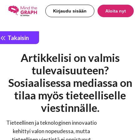
Kirjaudu sisään
Aloita nyt
Takaisin
Artikkelisi on valmis
tulevaisuuteen?
Sosiaalisessa mediassa on
tilaa myös tieteelliselle
viestinnälle.
Tieteellinen ja teknologinen innovaatio
kehittyi valon nopeudessa, mutta
tieteellinen viestintä ei onnistunut