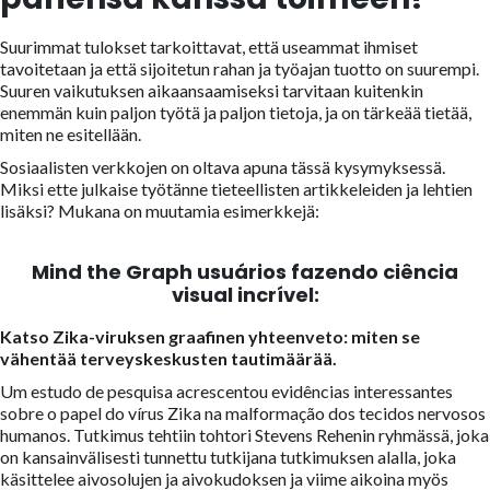
Suurimmat tulokset tarkoittavat, että useammat ihmiset
tavoitetaan ja että sijoitetun rahan ja työajan tuotto on suurempi.
Suuren vaikutuksen aikaansaamiseksi tarvitaan kuitenkin
enemmän kuin paljon työtä ja paljon tietoja, ja on tärkeää tietää,
miten ne esitellään.
Sosiaalisten verkkojen on oltava apuna tässä kysymyksessä.
Miksi ette julkaise työtänne tieteellisten artikkeleiden ja lehtien
lisäksi?
Mukana on muutamia esimerkkejä:
Mind the Graph usuários fazendo ciência
visual incrível:
Katso Zika-viruksen graafinen yhteenveto: miten se
vähentää terveyskeskusten tautimäärää.
Um estudo de pesquisa acrescentou evidências interessantes
sobre o papel do vírus Zika na malformação dos tecidos nervosos
humanos.
Tutkimus tehtiin tohtori Stevens Rehenin ryhmässä, joka
on kansainvälisesti tunnettu tutkijana tutkimuksen alalla, joka
käsittelee aivosolujen ja aivokudoksen ja viime aikoina myös