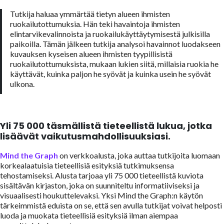
Tutkija haluaa ymmärtää tietyn alueen ihmisten
ruokailutottumuksia. Hän teki havaintoja ihmisten
elintarvikevalinnoista ja ruokailukäyttäytymisestä julkisilla
paikoilla. Tämän jälkeen tutkija analysoi havainnot luodakseen
kuvauksen kyseisen alueen ihmisten tyypillisistä
ruokailutottumuksista, mukaan lukien siitä, millaisia ruokia he
käyttävät, kuinka paljon he syövät ja kuinka usein he syövät
ulkona.
Yli 75 000 täsmällistä tieteellistä lukua, jotka
lisäävät vaikutusmahdollisuuksiasi.
Mind the Graph
on verkkoalusta, joka auttaa tutkijoita luomaan
korkealaatuisia tieteellisiä esityksiä tutkimuksensa
tehostamiseksi. Alusta tarjoaa yli 75 000 tieteellistä kuviota
sisältävän kirjaston, joka on suunniteltu informatiiviseksi ja
visuaalisesti houkuttelevaksi. Yksi Mind the Graph:n käytön
tärkeimmistä eduista on se, että sen avulla tutkijat voivat helposti
luoda ja muokata tieteellisiä esityksiä ilman aiempaa