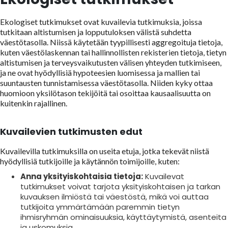
Ekologiset tutkimukset ovat kuvailevia tutkimuksia, joissa
tutkitaan altistumisen ja lopputuloksen välistä suhdetta
väestötasolla. Niissä käytetään tyypillisesti aggregoituja tietoja,
kuten väestölaskennan tai hallinnollisten rekisterien tietoja, tietyn
altistumisen ja terveysvaikutusten välisen yhteyden tutkimiseen,
ja ne ovat hyödyllisiä hypoteesien luomisessa ja mallien tai
suuntausten tunnistamisessa väestötasolla. Niiden kyky ottaa
huomioon yksilötason tekijöitä tai osoittaa kausaalisuutta on
kuitenkin rajallinen.
Kuvailevien tutkimusten edut
Kuvailevilla tutkimuksilla on useita etuja, jotka tekevät niistä
hyödyllisiä tutkijoille ja käytännön toimijoille, kuten:
Anna yksityiskohtaisia tietoja:
Kuvailevat
tutkimukset voivat tarjota yksityiskohtaisen ja tarkan
kuvauksen ilmiöstä tai väestöstä, mikä voi auttaa
tutkijoita ymmärtämään paremmin tietyn
ihmisryhmän ominaisuuksia, käyttäytymistä, asenteita
ja uskomuksia.