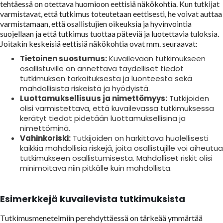
tehtäessä on otettava huomioon eettisiä näkökohtia. Kun tutkijat
varmistavat, että tutkimus toteutetaan eettisesti, he voivat auttaa
varmistamaan, että osallistujien oikeuksia ja hyvinvointia
suojellaan ja että tutkimus tuottaa päteviä ja luotettavia tuloksia.
Joitakin keskeisiä eettisiä näkökohtia ovat mm. seuraavat:
Tietoinen suostumus:
Kuvailevaan tutkimukseen
osallistuville on annettava täydelliset tiedot
tutkimuksen tarkoituksesta ja luonteesta sekä
mahdollisista riskeistä ja hyödyistä.
Luottamuksellisuus ja nimettömyys:
Tutkijoiden
olisi varmistettava, että kuvailevassa tutkimuksessa
kerätyt tiedot pidetään luottamuksellisina ja
nimettöminä.
Vahinkoriski:
Tutkijoiden on harkittava huolellisesti
kaikkia mahdollisia riskejä, joita osallistujille voi aiheutua
tutkimukseen osallistumisesta. Mahdolliset riskit olisi
minimoitava niin pitkälle kuin mahdollista.
Esimerkkejä kuvailevista tutkimuksista
Tutkimusmenetelmiin perehdyttäessä on tärkeää ymmärtää