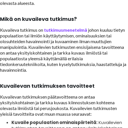
olevasta alueesta.
Mikä on kuvaileva tutkimus?
Kuvaileva tutkimus on
tutkimusmenetelmä
johon kuuluu tietyn
populaation tai ilmiön käyttäytymisen, ominaisuuksien tai
olosuhteiden havainnointi ja kuvaaminen ilman muuttujien
manipulointia. Kuvailevien tutkimusten ensisijaisena tavoitteena
on antaa yksityiskohtainen ja tarkka kuvaus ilmiöstä tai
populaatiosta yleensä käyttämällä erilaisia
tiedonkeruutekniikoita, kuten kyselytutkimuksia, haastatteluja ja
havainnointia.
Kuvailevan tutkimuksen tavoitteet
Kuvailevan tutkimuksen päätavoitteena on antaa
yksityiskohtainen ja tarkka kuvaus kiinnostuksen kohteena
olevasta ilmiöstä tai perusjoukosta. Kuvailevien tutkimusten
yleisiä tavoitteita ovat muun muassa seuraavat:
Kuvaile populaation ominaispiirteitä:
Kuvailevien