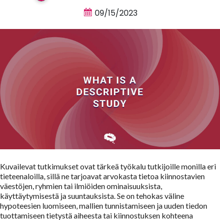
09/15/2023
Kuvailevat tutkimukset ovat tärkeä työkalu tutkijoille monilla eri
tieteenaloilla, sillä ne tarjoavat arvokasta tietoa kiinnostavien
väestöjen, ryhmien tai ilmiöiden ominaisuuksista,
käyttäytymisestä ja suuntauksista. Se on tehokas väline
hypoteesien luomiseen, mallien tunnistamiseen ja uuden tiedon
tuottamiseen tietystä aiheesta tai kiinnostuksen kohteena