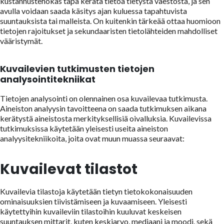
kustannustehokas tapa kerätä tietoa tietystä väestöstä, ja sen
avulla voidaan saada käsitys ajan kuluessa tapahtuvista
suuntauksista tai malleista. On kuitenkin tärkeää ottaa huomioon
tietojen rajoitukset ja sekundaaristen tietolähteiden mahdolliset
vääristymät.
Kuvailevien tutkimusten tietojen
analysointitekniikat
Tietojen analysointi on olennainen osa kuvailevaa tutkimusta.
Aineiston analyysin tavoitteena on saada tutkimuksen aikana
kerätystä aineistosta merkityksellisiä oivalluksia. Kuvailevissa
tutkimuksissa käytetään yleisesti useita aineiston
analyysitekniikoita, joita ovat muun muassa seuraavat:
Kuvailevat tilastot
Kuvailevia tilastoja käytetään tietyn tietokokonaisuuden
ominaisuuksien tiivistämiseen ja kuvaamiseen. Yleisesti
käytettyihin kuvaileviin tilastoihin kuuluvat keskeisen
suuntauksen mittarit, kuten keskiarvo, mediaani ja moodi, sekä