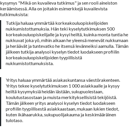
kysymys "Mikä on kuvaileva tutkimus" ja sen rooli aineiston
keräämisessä. Alla on joitakin esimerkkejä kuvailevista
tutkimuksista:
Tutkija haluaa ymmärtää korkeakouluopiskelijoiden
nukkumistottumuksia. Hän teki kyselytutkimuksen 500
korkeakouluopiskelijalle ja kysyi heiltä, kuinka monta tuntia he
nukkuvat joka yö, mihin aikaan he yleensä menevät nukkumaan
ja heräävät ja tuntevatko he itsensä levänneiksi aamulla. Tämän
jälkeen tutkija analysoi kyselyn tiedot luodakseen profiilin
korkeakouluopiskelijoiden tyypillisistä
nukkumistottumuksista.
Yritys haluaa ymmärtää asiakaskuntansa väestörakenteen.
Yritys tekee kyselytutkimuksen 1 000 asiakkaalle ja kysyy
heiltä kysymyksiä heidän iästään, sukupuolestaan,
koulutustasostaan ja muista merkityksellisistä tekijöistä.
Tämän jälkeen yritys analysoi kyselyn tiedot luodakseen
profiilin tyypillisestä asiakkaastaan, mukaan lukien tiedot,
kuten ikähaarukka, sukupuolijakauma ja keskimääräinen
tulotaso.