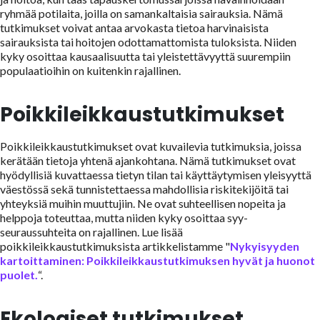
ryhmää potilaita, joilla on samankaltaisia sairauksia. Nämä
tutkimukset voivat antaa arvokasta tietoa harvinaisista
sairauksista tai hoitojen odottamattomista tuloksista. Niiden
kyky osoittaa kausaalisuutta tai yleistettävyyttä suurempiin
populaatioihin on kuitenkin rajallinen.
Poikkileikkaustutkimukset
Poikkileikkaustutkimukset ovat kuvailevia tutkimuksia, joissa
kerätään tietoja yhtenä ajankohtana. Nämä tutkimukset ovat
hyödyllisiä kuvattaessa tietyn tilan tai käyttäytymisen yleisyyttä
väestössä sekä tunnistettaessa mahdollisia riskitekijöitä tai
yhteyksiä muihin muuttujiin. Ne ovat suhteellisen nopeita ja
helppoja toteuttaa, mutta niiden kyky osoittaa syy-
seuraussuhteita on rajallinen. Lue lisää
poikkileikkaustutkimuksista artikkelistamme "
Nykyisyyden
kartoittaminen: Poikkileikkaustutkimuksen hyvät ja huonot
puolet.
“.
Ekologiset tutkimukset