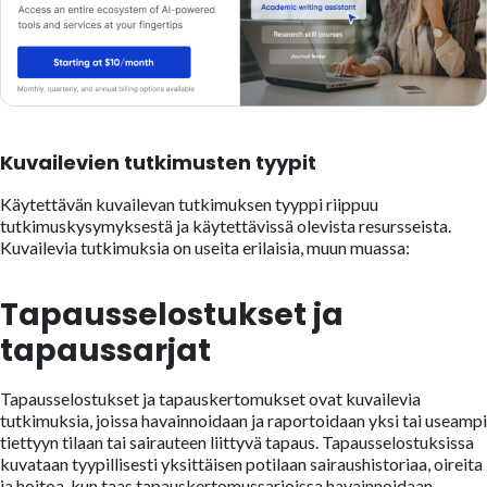
Kuvailevien tutkimusten tyypit
Käytettävän kuvailevan tutkimuksen tyyppi riippuu
tutkimuskysymyksestä ja käytettävissä olevista resursseista.
Kuvailevia tutkimuksia on useita erilaisia, muun muassa:
Tapausselostukset ja
tapaussarjat
Tapausselostukset ja tapauskertomukset ovat kuvailevia
tutkimuksia, joissa havainnoidaan ja raportoidaan yksi tai useampi
tiettyyn tilaan tai sairauteen liittyvä tapaus. Tapausselostuksissa
kuvataan tyypillisesti yksittäisen potilaan sairaushistoriaa, oireita
ja hoitoa, kun taas tapauskertomussarjoissa havainnoidaan