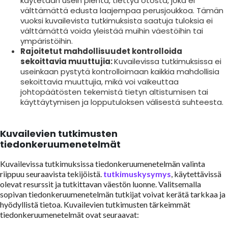
käytetään usein pientä, tiettyä otosta, joka ei
välttämättä edusta laajempaa perusjoukkoa. Tämän
vuoksi kuvailevista tutkimuksista saatuja tuloksia ei
välttämättä voida yleistää muihin väestöihin tai
ympäristöihin.
Rajoitetut mahdollisuudet kontrolloida
sekoittavia muuttujia:
Kuvailevissa tutkimuksissa ei
useinkaan pystytä kontrolloimaan kaikkia mahdollisia
sekoittavia muuttujia, mikä voi vaikeuttaa
johtopäätösten tekemistä tietyn altistumisen tai
käyttäytymisen ja lopputuloksen välisestä suhteesta.
Kuvailevien tutkimusten
tiedonkeruumenetelmät
Kuvailevissa tutkimuksissa tiedonkeruumenetelmän valinta
riippuu seuraavista tekijöistä.
tutkimuskysymys
, käytettävissä
olevat resurssit ja tutkittavan väestön luonne. Valitsemalla
sopivan tiedonkeruumenetelmän tutkijat voivat kerätä tarkkaa ja
hyödyllistä tietoa. Kuvailevien tutkimusten tärkeimmät
tiedonkeruumenetelmät ovat seuraavat: