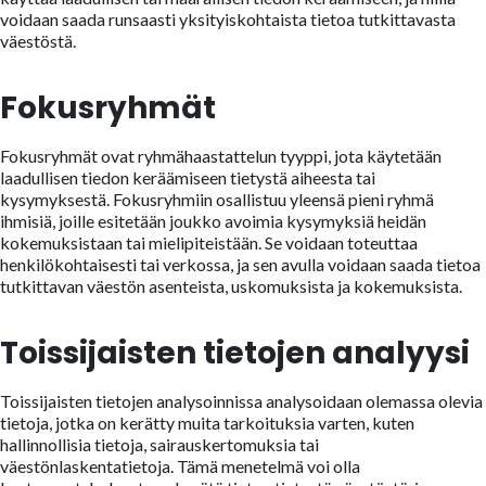
voidaan saada runsaasti yksityiskohtaista tietoa tutkittavasta
väestöstä.
Fokusryhmät
Fokusryhmät ovat ryhmähaastattelun tyyppi, jota käytetään
laadullisen tiedon keräämiseen tietystä aiheesta tai
kysymyksestä. Fokusryhmiin osallistuu yleensä pieni ryhmä
ihmisiä, joille esitetään joukko avoimia kysymyksiä heidän
kokemuksistaan tai mielipiteistään. Se voidaan toteuttaa
henkilökohtaisesti tai verkossa, ja sen avulla voidaan saada tietoa
tutkittavan väestön asenteista, uskomuksista ja kokemuksista.
Toissijaisten tietojen analyysi
Toissijaisten tietojen analysoinnissa analysoidaan olemassa olevia
tietoja, jotka on kerätty muita tarkoituksia varten, kuten
hallinnollisia tietoja, sairauskertomuksia tai
väestönlaskentatietoja. Tämä menetelmä voi olla