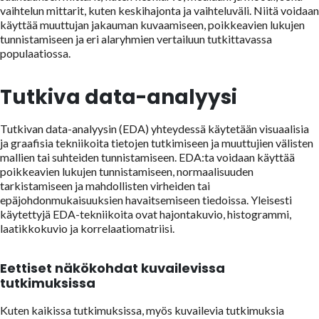
vaihtelun mittarit, kuten keskihajonta ja vaihteluväli. Niitä voidaan
käyttää muuttujan jakauman kuvaamiseen, poikkeavien lukujen
tunnistamiseen ja eri alaryhmien vertailuun tutkittavassa
populaatiossa.
Tutkiva data-analyysi
Tutkivan data-analyysin (EDA) yhteydessä käytetään visuaalisia
ja graafisia tekniikoita tietojen tutkimiseen ja muuttujien välisten
mallien tai suhteiden tunnistamiseen. EDA:ta voidaan käyttää
poikkeavien lukujen tunnistamiseen, normaalisuuden
tarkistamiseen ja mahdollisten virheiden tai
epäjohdonmukaisuuksien havaitsemiseen tiedoissa. Yleisesti
käytettyjä EDA-tekniikoita ovat hajontakuvio, histogrammi,
laatikkokuvio ja korrelaatiomatriisi.
Eettiset näkökohdat kuvailevissa
tutkimuksissa
Kuten kaikissa tutkimuksissa, myös kuvailevia tutkimuksia