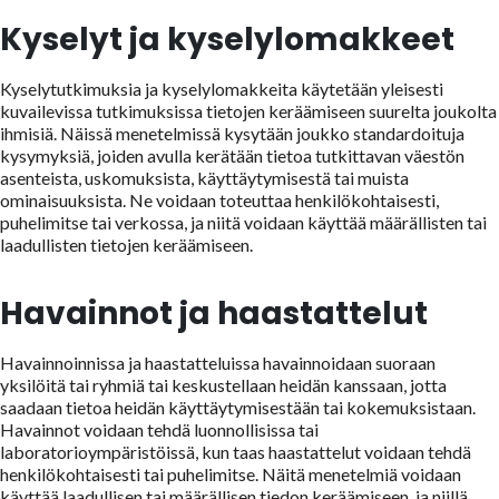
Kyselyt ja kyselylomakkeet
Kyselytutkimuksia ja kyselylomakkeita käytetään yleisesti
kuvailevissa tutkimuksissa tietojen keräämiseen suurelta joukolta
ihmisiä. Näissä menetelmissä kysytään joukko standardoituja
kysymyksiä, joiden avulla kerätään tietoa tutkittavan väestön
asenteista, uskomuksista, käyttäytymisestä tai muista
ominaisuuksista. Ne voidaan toteuttaa henkilökohtaisesti,
puhelimitse tai verkossa, ja niitä voidaan käyttää määrällisten tai
laadullisten tietojen keräämiseen.
Havainnot ja haastattelut
Havainnoinnissa ja haastatteluissa havainnoidaan suoraan
yksilöitä tai ryhmiä tai keskustellaan heidän kanssaan, jotta
saadaan tietoa heidän käyttäytymisestään tai kokemuksistaan.
Havainnot voidaan tehdä luonnollisissa tai
laboratorioympäristöissä, kun taas haastattelut voidaan tehdä
henkilökohtaisesti tai puhelimitse. Näitä menetelmiä voidaan
käyttää laadullisen tai määrällisen tiedon keräämiseen, ja niillä