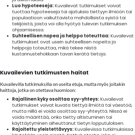
Luo hypoteeseja:
Kuvailevat tutkimukset voivat
tuottaa hypoteeseja tai ajatuksia tiettyyn ilmiöön tai
populaatioon vaikuttavista mahdollisista syistä tai
tekijöistä, joista voi olla hyötyä tulevan tutkimuksen
ohjaamisessa.
Suhteellisen nopea ja helppo toteuttaa:
Kuvailevat
tutkimukset ovat usein suhteellisen nopeita ja
helppoja toteuttaa, mikä tekee niistä
kustannustehokkaan tavan kerätä tietoja.
Kuvailevien tutkimusten haitat
Kuvailevilla tutkimuksilla on useita etuja, mutta myös joitakin
haittoja, jotka on otettava huomioon:
Rajallinen kyky osoittaa syy-yhteys:
Kuvailevat
tutkimukset voivat kuvata tiettyä ilmiötä tai väestöä,
mutta niillä ei voida osoittaa syy-yhteyttä. Niissä ei
voida määrittää, onko tietty altistuminen tai
käyttäytyminen aiheuttanut tietyn lopputuloksen.
Rajoitettu yleistettävyys:
Kuvailevissa tutkimuksissa