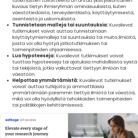
tutkimusten tavoitteena on antaa yksityiskohtainen
kuvaus tietyn ihmisryhmän ominaisuuksista, kuten
väestötiedoista, terveydentilasta, käyttäytymisestä,
asenteista ja uskomuksista.
Tunnistetaan malleja tai suuntauksia:
Kuvailevat
tutkimukset voivat auttaa tunnistamaan
käyttäytymismalleja tai suuntauksia tai muita ilmiöitä,
joista voi olla hyötyä jatkotutkimuksen tai
toimenpiteiden ohjaamisessa.
Luo hypoteeseja:
Kuvailevat tutkimukset voivat
tuottaa hypoteeseja tai ajatuksia mahdollisista syistä
tai tekijöistä, jotka vaikuttavat tiettyyn ilmiöön tai
väestöön.
Helpottaa ymmärtämistä:
Kuvailevat tutkimukset
voivat auttaa tutkijoita ja ammattilaisia
ymmärtämään paremmin tiettyä ilmiötä tai väestöä,
mikä voi olla hyödyllistä tehokkaiden toimenpiteiden
tai politiikkojen kehittämisessä.