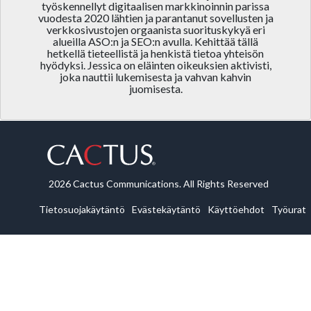
työskennellyt digitaalisen markkinoinnin parissa
vuodesta 2020 lähtien ja parantanut sovellusten ja
verkkosivustojen orgaanista suorituskykyä eri
alueilla ASO:n ja SEO:n avulla. Kehittää tällä
hetkellä tieteellistä ja henkistä tietoa yhteisön
hyödyksi. Jessica on eläinten oikeuksien aktivisti,
joka nauttii lukemisesta ja vahvan kahvin
juomisesta.
2026 Cactus Communications. All Rights Reserved
Tietosuojakäytäntö
Evästekäytäntö
Käyttöehdot
Työurat