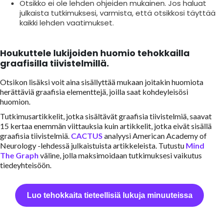
Otsikko ei ole lehden ohjeiden mukainen. Jos haluat
julkaista tutkimuksesi, varmista, että otsikkosi täyttää
kaikki lehden vaatimukset.
Houkuttele lukijoiden huomio tehokkailla
graafisilla tiivistelmillä.
Otsikon lisäksi voit aina sisällyttää mukaan joitakin huomiota
herättäviä graafisia elementtejä, joilla saat kohdeyleisösi
huomion.
Tutkimusartikkelit, jotka sisältävät graafisia tiivistelmiä, saavat
15 kertaa enemmän viittauksia kuin artikkelit, jotka eivät sisällä
graafisia tiivistelmiä.
CACTUS
analyysi American Academy of
Neurology -lehdessä julkaistuista artikkeleista. Tutustu
Mind
The Graph
väline, jolla maksimoidaan tutkimuksesi vaikutus
tiedeyhteisöön.
Luo tehokkaita tieteellisiä lukuja minuuteissa