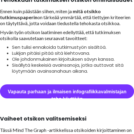
Ennen kuin päästään siihen, miten ja
mitä otsikko
tutkimuspaperin
on tärkeää ymmärtää, että tiettyjen kriteerien
on täytyttävä, jotta voidaan tiedustella tehokasta otsikkoa.
Hyvän työn otsikon laatiminen edellyttää, että tutkimuksen
otsikolla saavutetaan seuraavat tavoitteet:
Sen tulisi ennakoida tutkimustyön sisältöä.
Lukijan pitäisi pitää sitä kiehtovana.
Ole johdonmukainen kirjoituksen sävyn kanssa.
Sisällytä keskeisiä avainsanoja, jotka auttavat sitä
löytymään avainsanahaun aikana.
Vapauta parhaan ja ilmaisen infografiikkavalmistajan
teho käyttöön
Vaiheet otsikon valitsemiseksi
Tässä Mind The Graph -artikkelissa otsikoiden kirjoittaminen on