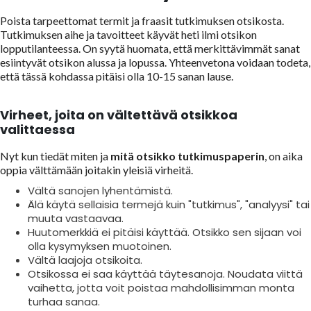
Poista tarpeettomat termit ja fraasit tutkimuksen otsikosta.
Tutkimuksen aihe ja tavoitteet käyvät heti ilmi otsikon
lopputilanteessa. On syytä huomata, että merkittävimmät sanat
esiintyvät otsikon alussa ja lopussa. Yhteenvetona voidaan todeta,
että tässä kohdassa pitäisi olla 10-15 sanan lause.
Virheet, joita on vältettävä otsikkoa
valittaessa
Nyt kun tiedät miten ja
mitä otsikko tutkimuspaperin
, on aika
oppia välttämään joitakin yleisiä virheitä.
Vältä sanojen lyhentämistä.
Älä käytä sellaisia termejä kuin "tutkimus", "analyysi" tai
muuta vastaavaa.
Huutomerkkiä ei pitäisi käyttää. Otsikko sen sijaan voi
olla kysymyksen muotoinen.
Vältä laajoja otsikoita.
Otsikossa ei saa käyttää täytesanoja. Noudata viittä
vaihetta, jotta voit poistaa mahdollisimman monta
turhaa sanaa.