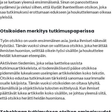
ja se luetaan yleensä ensimmäisenä. Sinun on panostettava
sydämesi ja sielusi siihen, että löydät ihanteellisen otsikon, joka
saa tutkimuksesi erottumaan edukseen ja houkuttelemaan oikeaa
yleisöä.
Otsikoiden merkitys tutkimuspaperissa
Työn otsikko on usein ensimmäinen asia, jonka ihmiset näkevät
työstäsi. Tämän vuoksi sinun on valittava otsikko, joka herättää
ihmisten huomion, selittää oikein työsi sisällön ja houkuttelee
heidät lukemaan eteenpäin.
Aktiivinen tiedemies, joka selaa luetteloa uusista
tutkimusartikkeleista, ei todennäköisesti pääse otsikkoa
pidemmälle lukeakseen useimpien artikkeleiden koko tekstin.
Otsikko edustaa tutkimuksen tärkeintä sanomaa suurimmalle
osalle lukijoista. Tämän vuoksi otsikoiden on oltava lyhyitä,
täsmällisiä ja objektiivisia tulosten esittelyssä. Kun ihmiset
päättävät lukea artikkelin koko sisällön, se johtuu yleensä siitä,
että otsikko herätti heidän huomionsa.
Tehokkaan tutkimuksen otsikon ominaisuudet