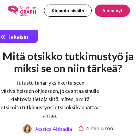
Kirjaudu sisään
Aloita nyt
Takaisin
Mitä otsikko tutkimustyö ja
miksi se on niin tärkeä?
Tutustu tähän yksinkertaiseen
viisivaiheiseen ohjeeseen, joka antaa sinulle
kiehtovia tietoja siitä, miten ja mitä
otsikoita tutkimustyösi otsikoksi kannattaa
antaa.
4 min lukea
Jessica Abbadia