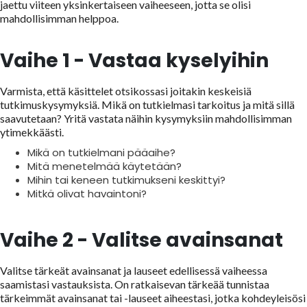
jaettu viiteen yksinkertaiseen vaiheeseen, jotta se olisi
mahdollisimman helppoa.
Vaihe 1 - Vastaa kyselyihin
Varmista, että käsittelet otsikossasi joitakin keskeisiä
tutkimuskysymyksiä. Mikä on tutkielmasi tarkoitus ja mitä sillä
saavutetaan? Yritä vastata näihin kysymyksiin mahdollisimman
ytimekkäästi.
Mikä on tutkielmani pääaihe?
Mitä menetelmää käytetään?
Mihin tai keneen tutkimukseni keskittyi?
Mitkä olivat havaintoni?
Vaihe 2 - Valitse avainsanat
Valitse tärkeät avainsanat ja lauseet edellisessä vaiheessa
saamistasi vastauksista. On ratkaisevan tärkeää tunnistaa
tärkeimmät avainsanat tai -lauseet aiheestasi, jotka kohdeyleisösi