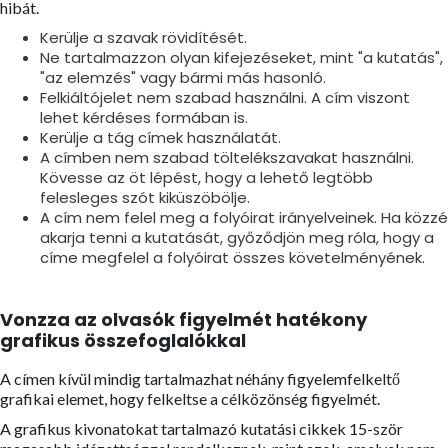
hibát.
Kerülje a szavak rövidítését.
Ne tartalmazzon olyan kifejezéseket, mint "a kutatás",
"az elemzés" vagy bármi más hasonló.
Felkiáltójelet nem szabad használni. A cím viszont
lehet kérdéses formában is.
Kerülje a tág címek használatát.
A címben nem szabad töltelékszavakat használni.
Kövesse az öt lépést, hogy a lehető legtöbb
felesleges szót kiküszöbölje.
A cím nem felel meg a folyóirat irányelveinek. Ha közzé
akarja tenni a kutatását, győződjön meg róla, hogy a
címe megfelel a folyóirat összes követelményének.
Vonzza az olvasók figyelmét hatékony
grafikus összefoglalókkal
A címen kívül mindig tartalmazhat néhány figyelemfelkeltő
grafikai elemet, hogy felkeltse a célközönség figyelmét.
A grafikus kivonatokat tartalmazó kutatási cikkek 15-ször