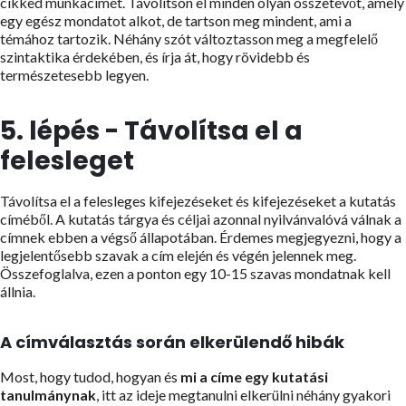
cikked munkacímét. Távolítson el minden olyan összetevőt, amely
egy egész mondatot alkot, de tartson meg mindent, ami a
témához tartozik. Néhány szót változtasson meg a megfelelő
szintaktika érdekében, és írja át, hogy rövidebb és
természetesebb legyen.
5. lépés - Távolítsa el a
felesleget
Távolítsa el a felesleges kifejezéseket és kifejezéseket a kutatás
címéből. A kutatás tárgya és céljai azonnal nyilvánvalóvá válnak a
címnek ebben a végső állapotában. Érdemes megjegyezni, hogy a
legjelentősebb szavak a cím elején és végén jelennek meg.
Összefoglalva, ezen a ponton egy 10-15 szavas mondatnak kell
állnia.
A címválasztás során elkerülendő hibák
Most, hogy tudod, hogyan és
mi a címe egy kutatási
tanulmánynak
, itt az ideje megtanulni elkerülni néhány gyakori