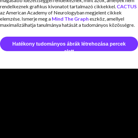
magasabb idézettséggel rendelkeznek, mint azok, amelyek nem
rendelkeznek grafikus kivonatot tartalmazó cikkekkel.
CACTUS
az American Academy of Neurologyban megjelent cikkek
elemzése. Ismerje meg a
Mind The Graph
eszköz, amellyel
maximalizálhatja tanulmánya hatását a tudományos közösségre.
Hatékony tudományos ábrák létrehozása percek
alatt