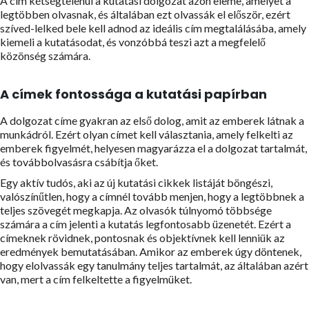
A cím kétségtelenül a kutatási dolgozat azon eleme, amelyet a
legtöbben olvasnak, és általában ezt olvassák el először, ezért
szíved-lelked bele kell adnod az ideális cím megtalálásába, amely
kiemeli a kutatásodat, és vonzóbbá teszi azt a megfelelő
közönség számára.
A címek fontossága a kutatási papírban
A dolgozat címe gyakran az első dolog, amit az emberek látnak a
munkádról. Ezért olyan címet kell választania, amely felkelti az
emberek figyelmét, helyesen magyarázza el a dolgozat tartalmát,
és továbbolvasásra csábítja őket.
Egy aktív tudós, aki az új kutatási cikkek listáját böngészi,
valószínűtlen, hogy a címnél tovább menjen, hogy a legtöbbnek a
teljes szövegét megkapja. Az olvasók túlnyomó többsége
számára a cím jelenti a kutatás legfontosabb üzenetét. Ezért a
címeknek rövidnek, pontosnak és objektívnek kell lenniük az
eredmények bemutatásában. Amikor az emberek úgy döntenek,
hogy elolvassák egy tanulmány teljes tartalmát, az általában azért
van, mert a cím felkeltette a figyelmüket.