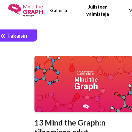
Julisteen
Galleria
M
valmistaja
Takaisin
13 Mind the Graph:n
tilaamisen edut