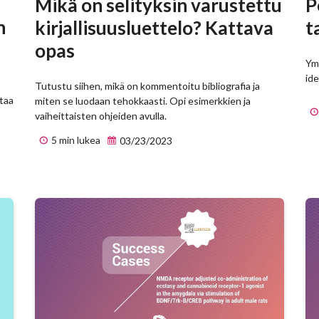
Mikä on selityksin varustettu
P
n
kirjallisuusluettelo? Kattava
t
opas
Ym
ide
Tutustu siihen, mikä on kommentoitu bibliografia ja
taa
miten se luodaan tehokkaasti. Opi esimerkkien ja
vaiheittaisten ohjeiden avulla.
5 min lukea
03/23/2023