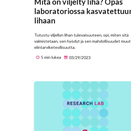
Mitä on viljelty liha? Opas
laboratoriossa kasvatettuu
lihaan
Tutustu viljellyn lihan tulevaisuuteen, opi, miten sitä
valmistetaan, sen hyödyt ja sen mahdollisuudet muut
elintarviketeollisuutta.
5 min lukea
03/29/2023