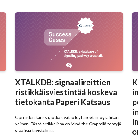
XTALKDB: signaalireittien
K
ristikkäisviestintää koskeva
i
tietokanta Paperi Katsaus
p
i
Opi niiden kanssa, jotka ovat jo löytäneet infografiikan
i
voiman. Tässä artikkelissa on Mind the Graph:llä tehtyjä
o
graafisia tiivistelmiä.