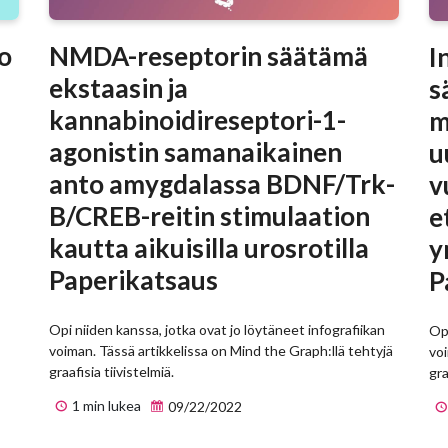
o
NMDA-reseptorin säätämä
I
ekstaasin ja
s
kannabinoidireseptori-1-
m
agonistin samanaikainen
u
anto amygdalassa BDNF/Trk-
v
B/CREB-reitin stimulaation
e
kautta aikuisilla urosrotilla
y
Paperikatsaus
P
Opi niiden kanssa, jotka ovat jo löytäneet infografiikan
Opi
voiman. Tässä artikkelissa on Mind the Graph:llä tehtyjä
voi
graafisia tiivistelmiä.
gra
1 min lukea
09/22/2022