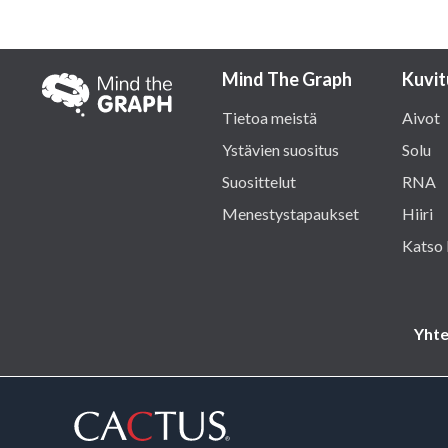
Mind The Graph
Kuvit
Tietoa meistä
Aivot
Ystävien suositus
Solu
Suosittelut
RNA
Menestystapaukset
Hiiri
Katso 
Yhte