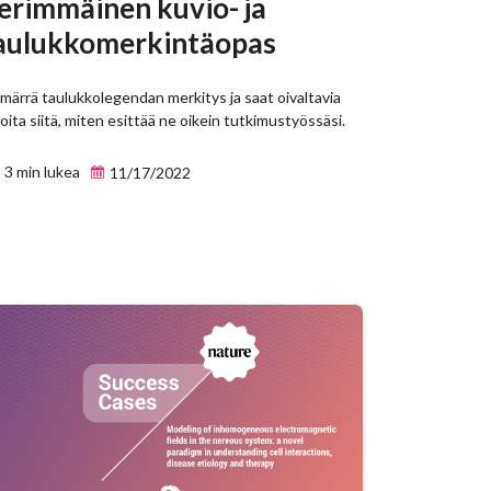
erimmäinen kuvio- ja
aulukkomerkintäopas
märrä taulukkolegendan merkitys ja saat oivaltavia
oita siitä, miten esittää ne oikein tutkimustyössäsi.
3 min lukea
11/17/2022