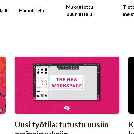
Mukautettu
Tiet
allit
Hinnoittelu
suunnittelu
meis
Uusi työtila: tutustu uusiin
K
ominaisuuksiin
k