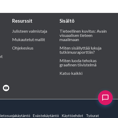
Resurssit
Sisältö
Julisteen valmistaja
Tieteellinen kuvitus: Avain
visuaalisen tieteen
Mukautetut mallit
maailmaan
Ohjekeskus
Miten sisällyttää lukuja
tutkimusraporttiin?
ot
Miten luoda tehokas
graafinen tiivistelmä
Katso kaikki
ietosuojakäytäntö
Evästekäytäntö
Käyttöehdot
Työurat