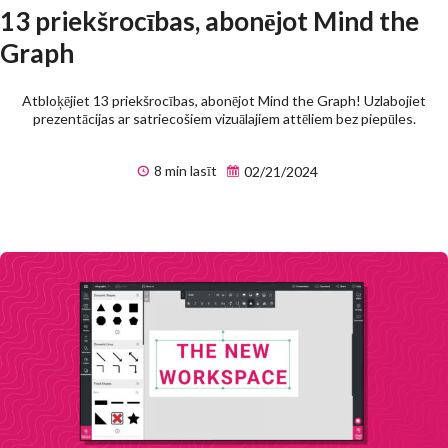
13 priekšrocības, abonējot Mind the
Graph
Atbloķējiet 13 priekšrocības, abonējot Mind the Graph! Uzlabojiet
prezentācijas ar satriecošiem vizuālajiem attēliem bez piepūles.
8 min lasīt
02/21/2024