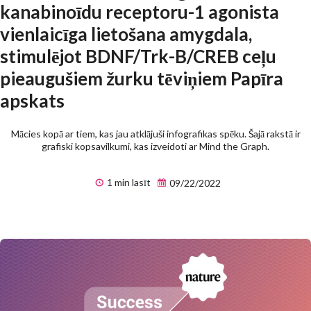
kanabinoīdu receptoru-1 agonista
vienlaicīga lietošana amygdala,
stimulējot BDNF/Trk-B/CREB ceļu
pieaugušiem žurku tēviņiem Papīra
apskats
Mācies kopā ar tiem, kas jau atklājuši infografikas spēku. Šajā rakstā ir
grafiski kopsavilkumi, kas izveidoti ar Mind the Graph.
1 min lasīt
09/22/2022