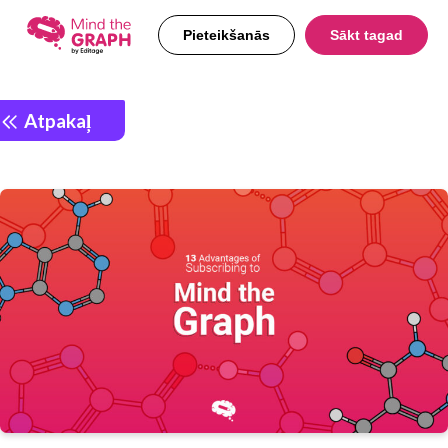
Pieteikšanās
Sākt tagad
Atpakaļ