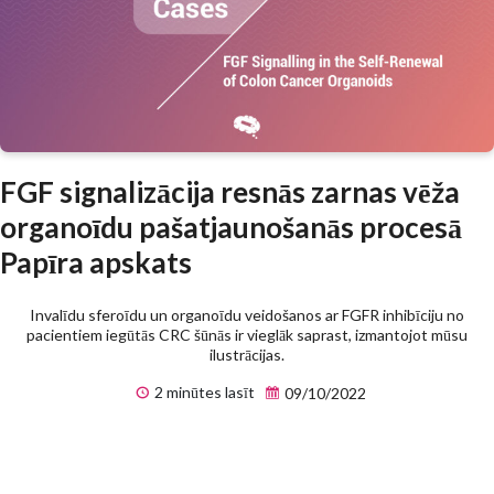
FGF signalizācija resnās zarnas vēža
organoīdu pašatjaunošanās procesā
Papīra apskats
Invalīdu sferoīdu un organoīdu veidošanos ar FGFR inhibīciju no
pacientiem iegūtās CRC šūnās ir vieglāk saprast, izmantojot mūsu
ilustrācijas.
2 minūtes lasīt
09/10/2022