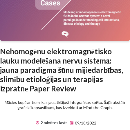
Nehomogēnu elektromagnētisko
lauku modelēšana nervu sistēmā:
jauna paradigma šūnu mijiedarbības,
slimību etioloģijas un terapijas
izpratnē Paper Review
Mācies kopā ar tiem, kas jau atklājuši infografikas spēku. Šajā rakstā ir
grafiski kopsavilkumi, kas izveidoti ar Mind the Graph.
2 minūtes lasīt
09/18/2022