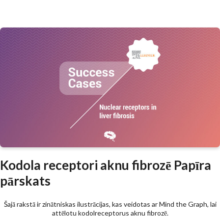
Kodola receptori aknu fibrozē Papīra
pārskats
Šajā rakstā ir zinātniskas ilustrācijas, kas veidotas ar Mind the Graph, lai
attēlotu kodolreceptorus aknu fibrozē.