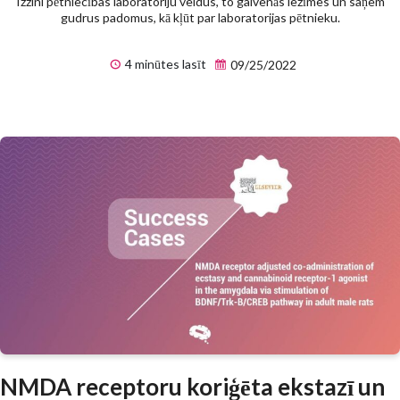
Izzini pētniecības laboratoriju veidus, to galvenās iezīmes un saņem
gudrus padomus, kā kļūt par laboratorijas pētnieku.
4 minūtes lasīt
09/25/2022
NMDA receptoru koriģēta ekstazī un