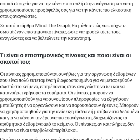
οπτικά στοιχεία για να την κάνετε πιο απλή στην ανάγνωση και να τη
χρησιμοποιήσετε προς όφελός σας για να την κάνετε πιο ελκυστική
στους αναγνώστες.
Σε αυτό το άρθρο Mind The Graph, θα μάθετε πώς να φτιάχνετε
σωστά έναν επιστημονικό πίνακα, ώστε να προσελκύετε τους
αναγνώστες και να βελτιώνετε την κατανόηση.
Τι είναι ο επιστημονικός πίνακας και ποιοι είναι οι
σκοποί του;
Οι πίνακες χρησιμοποιούνται συνήθως για την οργάνωση δεδομένων
που είναι πολύ εκτεταμένα ή διαφοροποιημένα για να μεταφερθούν
σωστά στο κείμενο, επιτρέποντας στον αναγνώστη να δει και να
κατανοήσει γρήγορα τα ευρήματα. Οι πίνακες μπορούν να
χρησιμοποιηθούν για να συνοψίσουν πληροφορίες, να εξηγήσουν
μεταβλητές ή να οργανώσουν και να παρουσιάσουν έρευνες. Μπορούν
να χρησιμοποιηθούν για την ανάδειξη τάσεων ή μοτίβων στα δεδομένα
και για να κάνουν την έρευνα πιο ευανάγνωστη, διαχωρίζοντας τα
αριθμητικά δεδομένα από το κείμενο. Οι πίνακες, αν και πλήρεις, δεν
πρέπει να είναι υπερβολικά περίπλοκοι.
Οι πίνακες μπορούν να εμφανίζουν μόνο αριθμητικές τιμές και κείμενο