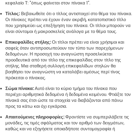
κεφαλαίο Τ: "όπως φαίνεται στον πίνακα 1".
Τίτλος:
Βεβαιωθείτε ότι ο τίτλος αντιστοιχεί στο θέμα του πίνακα.
Οι πίνακες πρέπει να έχουν έναν ακριβή, κατατοπιστικό τίτλο
που χρησιμεύει ως επεξήγηση του πίνακα. Οι τίτλοι μπορούν να
είναι σύντομοι ή μακροσκελείς ανάλογα με το θέμα τους.
Επικεφαλίδες στήλης:
Οι τίτλοι πρέπει να είναι χρήσιμοι και
σαφείς όταν αντιπροσωπεύουν τον τύπο των παρεχόμενων
δεδομένων. Η προσοχή του αναγνώστη προσελκύεται
προοδευτικά από τον τίτλο της επικεφαλίδας στον τίτλο της
στήλης. Μια σταθερή συλλογή επικεφαλίδων στηλών θα
βοηθήσει τον αναγνώστη να καταλάβει αμέσως περί τίνος
πρόκειται ο πίνακας.
Σώμα πίνακα:
Αυτό είναι το κύριο τμήμα του πίνακα που
περιέχει αριθμητικά δεδομένα ή δεδομένα κειμένου. Φτιάξτε τον
πίνακά σας έτσι ώστε τα στοιχεία να διαβάζονται από πάνω
προς τα κάτω και όχι εγκάρσια.
Απαιτούμενες πληροφορίες:
Φροντίστε να συμπεριλάβετε τις
μονάδες, τις τιμές σφάλματος και τον αριθμό των δειγμάτων,
καθώς και να εξηγήσετε οποιαδήποτε συντομογραφία ή