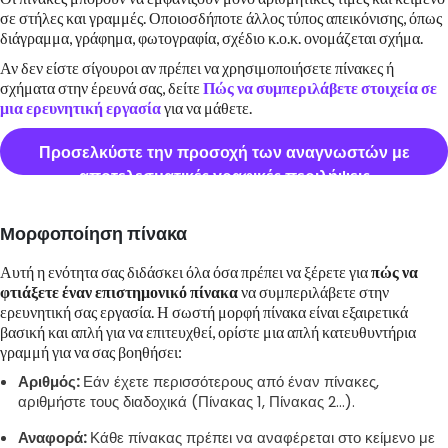
σε στήλες και γραμμές. Οποιοσδήποτε άλλος τύπος απεικόνισης, όπως
διάγραμμα, γράφημα, φωτογραφία, σχέδιο κ.ο.κ. ονομάζεται σχήμα.
Αν δεν είστε σίγουροι αν πρέπει να χρησιμοποιήσετε πίνακες ή
σχήματα στην έρευνά σας, δείτε
Πώς να συμπεριλάβετε στοιχεία σε
μια ερευνητική εργασία
για να μάθετε.
Προσελκύστε την προσοχή των αναγνωστών με
αποτελεσματικές γραφικές περιλήψεις
Μορφοποίηση πίνακα
Αυτή η ενότητα σας διδάσκει όλα όσα πρέπει να ξέρετε για
πώς να
φτιάξετε έναν επιστημονικό πίνακα
να συμπεριλάβετε στην
ερευνητική σας εργασία. Η σωστή μορφή πίνακα είναι εξαιρετικά
βασική και απλή για να επιτευχθεί, ορίστε μια απλή κατευθυντήρια
γραμμή για να σας βοηθήσει:
Αριθμός:
Εάν έχετε περισσότερους από έναν πίνακες,
αριθμήστε τους διαδοχικά (Πίνακας 1, Πίνακας 2...).
Αναφορά:
Κάθε πίνακας πρέπει να αναφέρεται στο κείμενο με