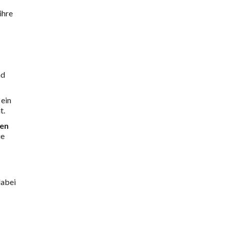
ihre
nd
 ein
t.
ten
ie
dabei