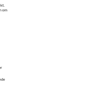
kt.
om om
er
lede