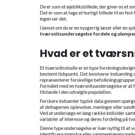
De er som et øjebliksbillede, der giver os et 
Det er som at tage et hurtigt billede til en fes
ingen ser det.
Uanset om du er en nysgerrig læser eller en spi
tværsnitsundersøgelse fordele og ulempe
Hvad er et tværsn
Et tværsnitsstudie er en type forskningsdesign,
bestemt tidspunkt. Det involverer indsamling a
repræsenterer forskellige befolkningsgrupper, 
Formålet med en tværsnitsundersøgelse er at f
tilstande i den udvalgte population.
Forskere indsamler typisk data gennem spørges
af deltagernes oplevelser, meninger eller sund
Ved at undersøge en lang række individer samti
variabler af interesse og deres fordeling på tv
Denne type undersøgelse er især nyttig til at 
identificere mønstre eller sammenhænge melle