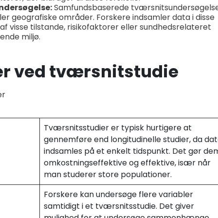
ndersøgelse:
Samfundsbaserede tværsnitsundersøgels
ler geografiske områder. Forskere indsamler data i disse
f visse tilstande, risikofaktorer eller sundhedsrelateret
ende miljø.
r ved tværsnitstudie
er
Tværsnitsstudier er typisk hurtigere at
gennemføre end longitudinelle studier, da da
indsamles på et enkelt tidspunkt. Det gør de
omkostningseffektive og effektive, især når
man studerer store populationer.
Forskere kan undersøge flere variabler
samtidigt i et tværsnitsstudie. Det giver
mulighed for at undersøge sammenhænge,