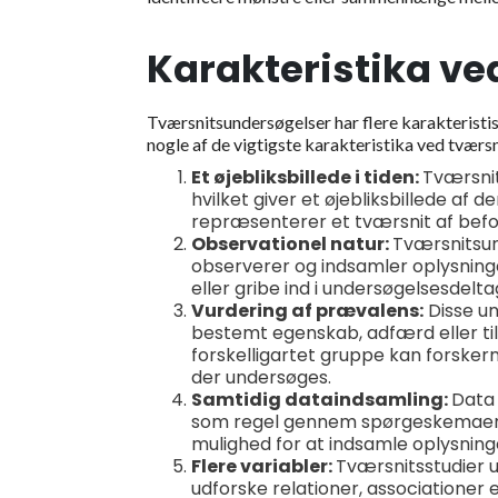
Karakteristika ve
Tværsnitsundersøgelser har flere karakteristi
nogle af de vigtigste karakteristika ved tværs
Et øjebliksbillede i tiden:
Tværsnit
hvilket giver et øjebliksbillede af
repræsenterer et tværsnit af bef
Observationel natur:
Tværsnitsun
observerer og indsamler oplysninge
eller gribe ind i undersøgelsesdelta
Vurdering af prævalens:
Disse un
bestemt egenskab, adfærd eller til
forskelligartet gruppe kan forsker
der undersøges.
Samtidig dataindsamling:
Data 
som regel gennem spørgeskemaer, i
mulighed for at indsamle oplysning
Flere variabler:
Tværsnitsstudier u
udforske relationer, associationer 