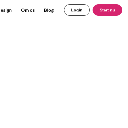
design
Om os
Blog
Login
Start nu