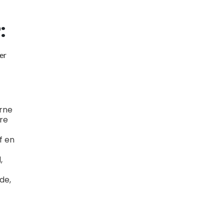
:
er
erne
re
f en
,
de,