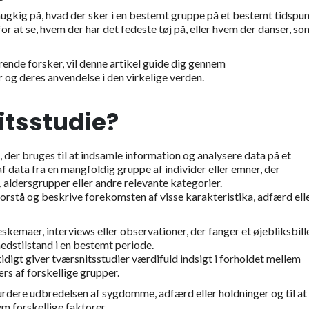
smugkig på, hvad der sker i en bestemt gruppe på et bestemt tidspun
t for at se, hvem der har det fedeste tøj på, eller hvem der danser, s
rende forsker, vil denne artikel guide dig gennem
r
og deres anvendelse i den virkelige verden.
itsstudie?
 der bruges til at indsamle information og analysere data på et
f data fra en mangfoldig gruppe af individer eller emner, der
aldersgrupper eller andre relevante kategorier.
orstå og beskrive forekomsten af visse karakteristika, adfærd ell
kemaer, interviews eller observationer, der fanger et øjebliksbil
hedstilstand i en bestemt periode.
digt giver tværsnitsstudier værdifuld indsigt i forholdet mellem
ærs af forskellige grupper.
vurdere udbredelsen af sygdomme, adfærd eller holdninger og til at
m forskellige faktorer.