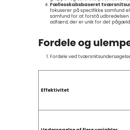
Fællesskabsbaseret tværsnitsu
fokuserer på specifikke samfund el
samfund for at forstå udbredelsen a
adfærd, der er unik for det pågæld
Fordele og ulempe
Fordele ved tværsnitsundersøgels
Effektivitet
Undersøgelse af flere variabler