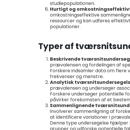
studiepopulationen.
Hurtigt og omkostningseffektiv
omkostningseffektive sammenligne
ressourcer og kan udføres effektivt
populationer.
Typer af tværsnitsun
Beskrivende tværsnitsundersøg
prævalensen og fordelingen af speci
Forskere indsamler data om flere v
frekvenser og mønstre.
Analytisk tværsnitsundersøgels
prævalensen og undersøger associat
Forskere undersøger potentielle for
påvirker forekomsten af et bestemt
Sammenlignende tværsnitsunde
involverer sammenligning af forskel
at identificere variationer i prævale
Denne type undersøgelse hjælper fo
grupper og udforske potentielle fakt