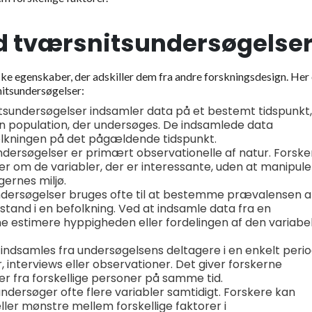
d tværsnitsundersøgelser
ske egenskaber, der adskiller dem fra andre forskningsdesign. Her 
nitsundersøgelser:
sundersøgelser indsamler data på et bestemt tidspunkt,
 den population, der undersøges. De indsamlede data
olkningen på det pågældende tidspunkt.
dersøgelser er primært observationelle af natur. Forsk
r om de variabler, der er interessante, uden at manipule
gernes miljø.
dersøgelser bruges ofte til at bestemme prævalensen a
stand i en befolkning. Ved at indsamle data fra en
ne estimere hyppigheden eller fordelingen af den variabel
indsamles fra undersøgelsens deltagere i en enkelt perio
nterviews eller observationer. Det giver forskerne
er fra forskellige personer på samme tid.
ndersøger ofte flere variabler samtidigt. Forskere kan
eller mønstre mellem forskellige faktorer i