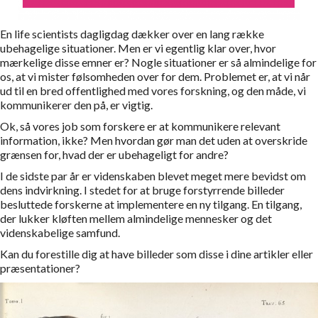
En life scientists dagligdag dækker over en lang række
ubehagelige situationer. Men er vi egentlig klar over, hvor
mærkelige disse emner er? Nogle situationer er så almindelige for
os, at vi mister følsomheden over for dem. Problemet er, at vi når
ud til en bred offentlighed med vores forskning, og den måde, vi
kommunikerer den på, er vigtig.
Ok, så vores job som forskere er at kommunikere relevant
information, ikke? Men hvordan gør man det uden at overskride
grænsen for, hvad der er ubehageligt for andre?
I de sidste par år er videnskaben blevet meget mere bevidst om
dens indvirkning. I stedet for at bruge forstyrrende billeder
besluttede forskerne at implementere en ny tilgang. En tilgang,
der lukker kløften mellem almindelige mennesker og det
videnskabelige samfund.
Kan du forestille dig at have billeder som disse i dine artikler eller
præsentationer?