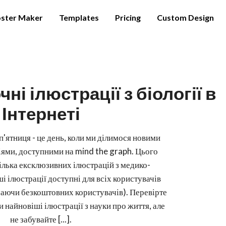
ster Maker
Templates
Pricing
Custom Design
ні ілюстрації з біології в
Інтернеті
 п'ятниця - це день, коли ми ділимося новими
ями, доступними на mind the graph. Цього
ілька ексклюзивних ілюстрацій з медико-
і ілюстрації доступні для всіх користувачів
аючи безкоштовних користувачів). Перевірте
 найновіші ілюстрації з науки про життя, але
не забувайте [...].