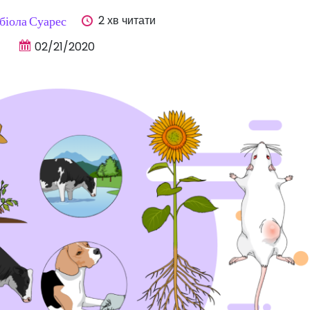
2 хв читати
біола Суарес
02/21/2020