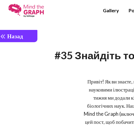
Gallery
Po
Назад
#35 Знайдіть точ
Привіт! Як ви знаєте,
науковими ілюстраці
тижня ми додали к
біологічних наук. Наш
Mind the Graph (включ
цей пост, щоб побачити