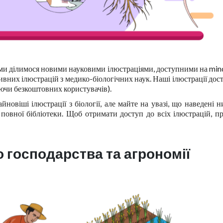
ли ми ділимося новими науковими ілюстраціями, доступними на min
вних ілюстрацій з медико-біологічних наук. Наші ілюстрації дос
аючи безкоштовних користувачів).
новіші ілюстрації з біології, але майте на увазі, що наведені 
овної бібліотеки. Щоб отримати доступ до всіх ілюстрацій, п
о господарства та агрономії