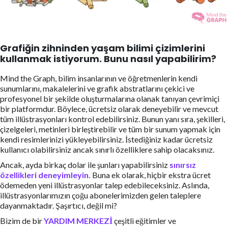
Grafiğin zihninden yaşam bilimi çizimlerini
kullanmak istiyorum. Bunu nasıl yapabilirim?
Mind the Graph, bilim insanlarının ve öğretmenlerin kendi
sunumlarını, makalelerini ve grafik abstratlarını çekici ve
profesyonel bir şekilde oluşturmalarına olanak tanıyan çevrimiçi
bir platformdur. Böylece, ücretsiz olarak deneyebilir ve mevcut
tüm illüstrasyonları kontrol edebilirsiniz. Bunun yanı sıra, şekilleri,
çizelgeleri, metinleri birleştirebilir ve tüm bir sunum yapmak için
kendi resimlerinizi yükleyebilirsiniz. İstediğiniz kadar ücretsiz
kullanıcı olabilirsiniz ancak sınırlı özelliklere sahip olacaksınız.
Ancak, ayda birkaç dolar ile şunları yapabilirsiniz
sınırsız
özellikleri deneyimleyin.
Buna ek olarak, hiçbir ekstra ücret
ödemeden yeni illüstrasyonlar talep edebileceksiniz. Aslında,
illüstrasyonlarımızın çoğu abonelerimizden gelen taleplere
dayanmaktadır. Şaşırtıcı, değil mi?
Bizim de bir
YARDIM MERKEZİ
çeşitli eğitimler ve