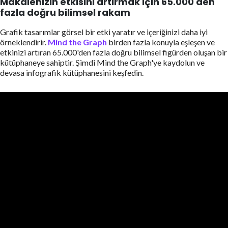
Makalenizin etkisini artırmak için 65.000'den
fazla doğru bilimsel rakam
Grafik tasarımlar görsel bir etki yaratır ve içeriğinizi daha iyi
örneklendirir.
Mind the Graph
birden fazla konuyla eşleşen ve
etkinizi artıran 65.000'den fazla doğru bilimsel figürden oluşan bir
kütüphaneye sahiptir. Şimdi Mind the Graph'ye kaydolun ve
devasa infografik kütüphanesini keşfedin.