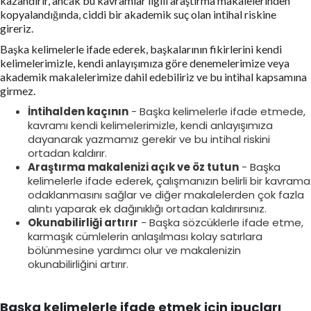
kazandırır, ancak bu kavramlar ilgili araştırma makalelerinden
kopyalandığında, ciddi bir akademik suç olan intihal riskine
gireriz.
Başka kelimelerle ifade ederek, başkalarının fikirlerini kendi
kelimelerimizle, kendi anlayışımıza göre denemelerimize veya
akademik makalelerimize dahil edebiliriz ve bu intihal kapsamına
girmez.
İntihalden kaçının
- Başka kelimelerle ifade etmede,
kavramı kendi kelimelerimizle, kendi anlayışımıza
dayanarak yazmamız gerekir ve bu intihal riskini
ortadan kaldırır.
Araştırma makalenizi açık ve öz tutun
- Başka
kelimelerle ifade ederek, çalışmanızın belirli bir kavrama
odaklanmasını sağlar ve diğer makalelerden çok fazla
alıntı yaparak ek dağınıklığı ortadan kaldırırsınız.
Okunabilirliği artırır
- Başka sözcüklerle ifade etme,
karmaşık cümlelerin anlaşılması kolay satırlara
bölünmesine yardımcı olur ve makalenizin
okunabilirliğini artırır.
Başka kelimelerle ifade etmek için ipuçları