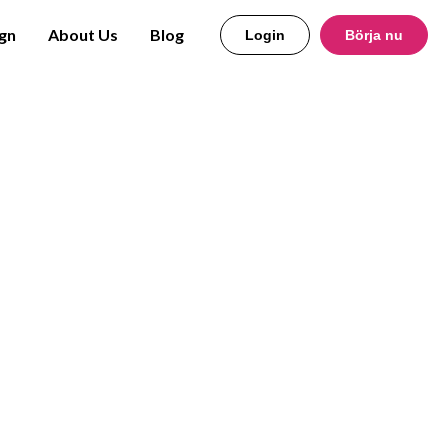
gn
About Us
Blog
Login
Börja nu