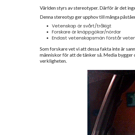
Världen styrs av stereotyper. Därför är det ing
Denna stereotyp ger upphov till många påståen
Vetenskap är svårt/tråkigt
Forskare är knäppgökar/nördar
Endast vetenskapsmän förstår vete
Som forskare vet vi att dessa fakta inte är san
människor för att de tänker så. Media bygger
verkligheten.