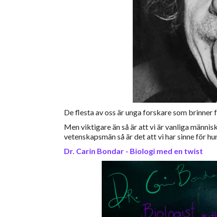
De flesta av oss är unga forskare som brinner fö
Men viktigare än så är att vi är vanliga männis
vetenskapsmän så är det att vi har sinne för h
Dr. Carin Bondar - Biologi med en twist