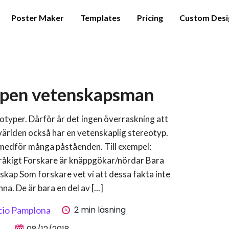
Poster Maker
Templates
Pricing
Custom Desi
ypen vetenskapsman
otyper. Därför är det ingen överraskning att
 världen också har en vetenskaplig stereotyp.
medför många påståenden. Till exempel:
råkigt Forskare är knäppgökar/nördar Bara
skap Som forskare vet vi att dessa fakta inte
nna. De är bara en del av [...]
2 min läsning
cio Pamplona