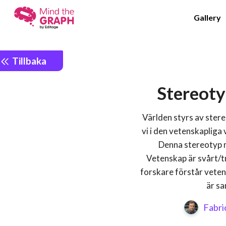
Gallery
Tillbaka
Stereot
Världen styrs av stere
vi i den vetenskapliga
Denna stereotyp 
Vetenskap är svårt/t
forskare förstår veten
är sa
Fabri